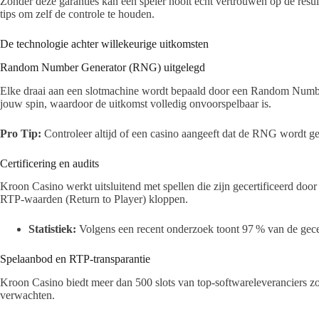
Zonder deze garanties kan een speler nooit echt vertrouwen op de resul
tips om zelf de controle te houden.
De technologie achter willekeurige uitkomsten
Random Number Generator (RNG) uitgelegd
Elke draai aan een slotmachine wordt bepaald door een Random Number 
jouw spin, waardoor de uitkomst volledig onvoorspelbaar is.
Pro Tip:
Controleer altijd of een casino aangeeft dat de RNG wordt g
Certificering en audits
Kroon Casino werkt uitsluitend met spellen die zijn gecertificeerd doo
RTP‑waarden (Return to Player) kloppen.
Statistiek:
Volgens een recent onderzoek toont 97 % van de gecer
Spelaanbod en RTP‑transparantie
Kroon Casino biedt meer dan 500 slots van top‑softwareleveranciers z
verwachten.