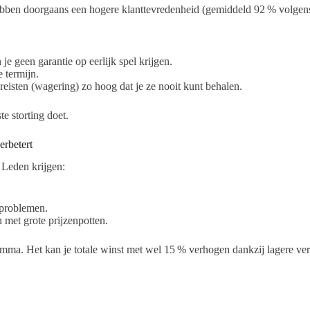
bben doorgaans een hogere klanttevredenheid (gemiddeld 92 % volgens
e geen garantie op eerlijk spel krijgen.
 termijn.
reisten (wagering) zo hoog dat je ze nooit kunt behalen.
e storting doet.
rbetert
 Leden krijgen:
 problemen.
 met grote prijzenpotten.
amma. Het kan je totale winst met wel 15 % verhogen dankzij lagere ve