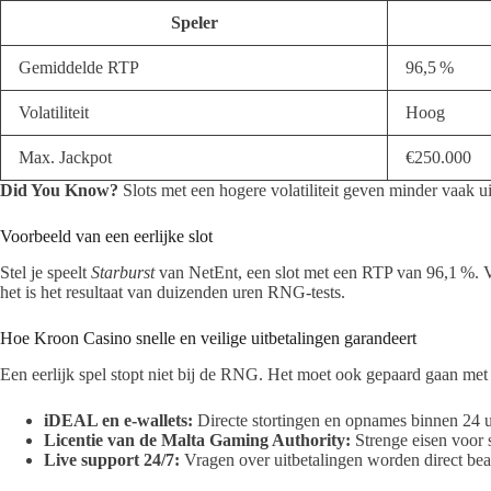
Speler
Gemiddelde RTP
96,5 %
Volatiliteit
Hoog
Max. Jackpot
€250.000
Did You Know?
Slots met een hogere volatiliteit geven minder vaak uit
Voorbeeld van een eerlijke slot
Stel je speelt
Starburst
van NetEnt, een slot met een RTP van 96,1 %. Vo
het is het resultaat van duizenden uren RNG‑tests.
Hoe Kroon Casino snelle en veilige uitbetalingen garandeert
Een eerlijk spel stopt niet bij de RNG. Het moet ook gepaard gaan met
iDEAL en e‑wallets:
Directe stortingen en opnames binnen 24 u
Licentie van de Malta Gaming Authority:
Strenge eisen voor s
Live support 24/7:
Vragen over uitbetalingen worden direct be