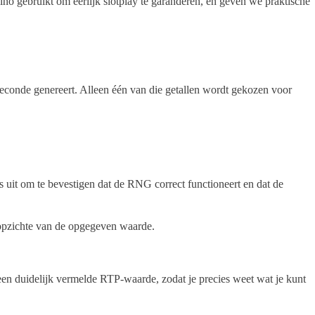
ino gebruikt om eerlijk slotplay te garanderen, en geven we praktische
econde genereert. Alleen één van die getallen wordt gekozen voor
s uit om te bevestigen dat de RNG correct functioneert en dat de
 opzichte van de opgegeven waarde.
en duidelijk vermelde RTP‑waarde, zodat je precies weet wat je kunt