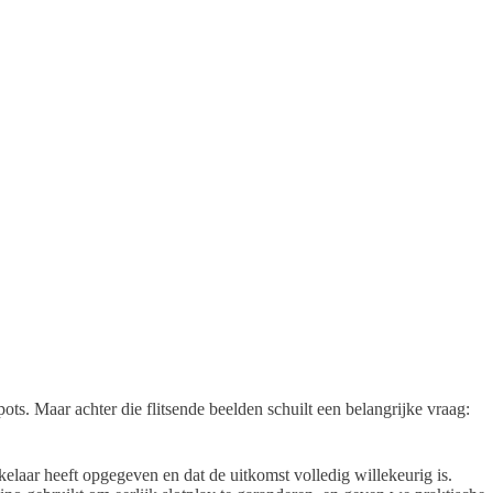
ots. Maar achter die flitsende beelden schuilt een belangrijke vraag:
kelaar heeft opgegeven en dat de uitkomst volledig willekeurig is.