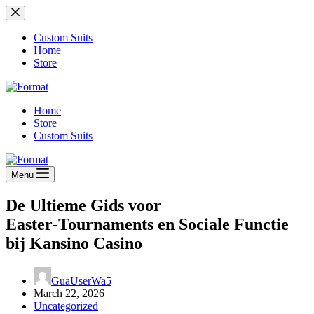
Skip
to
content
Custom Suits
Home
Store
Home
Store
Custom Suits
Menu
De Ultieme Gids voor
Easter‑Tournaments en Sociale Functie
bij Kansino Casino
GuaUserWa5
March 22, 2026
Uncategorized