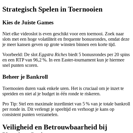
Strategisch Spelen in Toernooien
Kies de Juiste Games
Niet elke videoslot is even geschikt voor een toernooi. Zoek naar
slots met een hoge volatiliteit en frequente bonusrondes, omdat deze
je meer kansen geven op grote winsten binnen een korte tijd.
Voorbeeld: De slot
Eggstra Riches
biedt 5 bonusrondes per 20 spins
en een RTP van 96,2 %. In een Easter‑tournament kun je hiermee
snel punten scoren.
Beheer je Bankroll
Toernooien duren vaak enkele uren. Het is cruciaal om je inzet te
spreiden en niet al je budget in één ronde te riskeren.
Pro Tip: Stel een maximale inzetlimiet van 5 % van je totale bankroll
per ronde in. Dit verlengt je speeltijd en verhoogt je kans op
consistent punten verzamelen.
Veiligheid en Betrouwbaarheid bij