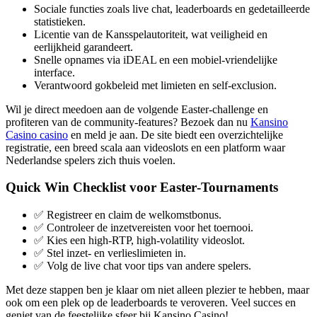
Sociale functies zoals live chat, leaderboards en gedetailleerde
statistieken.
Licentie van de Kansspelautoriteit, wat veiligheid en
eerlijkheid garandeert.
Snelle opnames via iDEAL en een mobiel‑vriendelijke
interface.
Verantwoord gokbeleid met limieten en self‑exclusion.
Wil je direct meedoen aan de volgende Easter‑challenge en
profiteren van de community‑features? Bezoek dan nu
Kansino
Casino casino
en meld je aan. De site biedt een overzichtelijke
registratie, een breed scala aan videoslots en een platform waar
Nederlandse spelers zich thuis voelen.
Quick Win Checklist voor Easter‑Tournaments
✅ Registreer en claim de welkomstbonus.
✅ Controleer de inzetvereisten voor het toernooi.
✅ Kies een high‑RTP, high‑volatility videoslot.
✅ Stel inzet- en verlieslimieten in.
✅ Volg de live chat voor tips van andere spelers.
Met deze stappen ben je klaar om niet alleen plezier te hebben, maar
ook om een plek op de leaderboards te veroveren. Veel succes en
geniet van de feestelijke sfeer bij Kansino Casino!