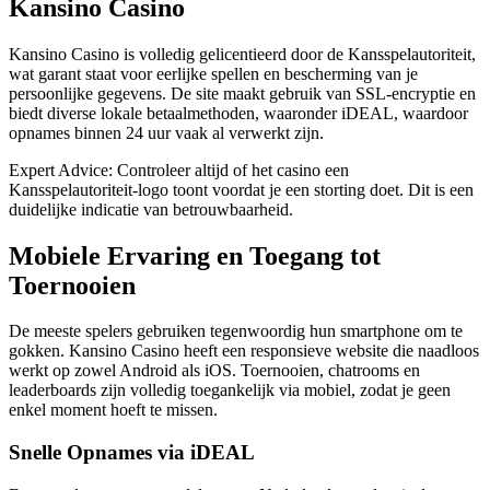
Kansino Casino
Kansino Casino is volledig gelicentieerd door de Kansspelautoriteit,
wat garant staat voor eerlijke spellen en bescherming van je
persoonlijke gegevens. De site maakt gebruik van SSL‑encryptie en
biedt diverse lokale betaalmethoden, waaronder iDEAL, waardoor
opnames binnen 24 uur vaak al verwerkt zijn.
Expert Advice: Controleer altijd of het casino een
Kansspelautoriteit‑logo toont voordat je een storting doet. Dit is een
duidelijke indicatie van betrouwbaarheid.
Mobiele Ervaring en Toegang tot
Toernooien
De meeste spelers gebruiken tegenwoordig hun smartphone om te
gokken. Kansino Casino heeft een responsieve website die naadloos
werkt op zowel Android als iOS. Toernooien, chatrooms en
leaderboards zijn volledig toegankelijk via mobiel, zodat je geen
enkel moment hoeft te missen.
Snelle Opnames via iDEAL