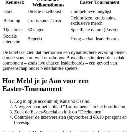
Kenmerk
Easter‑Tournament
Welkomstbonus
Doel
Directe inzetboost
Competitieve ranglijst
Geldprijzen, gratis spins,
Beloning
Gratis spins / cash
exclusieve merch
Tijdslimiet
30 dagen
Specifieke datum (Pasen)
Sociale
Beperkt
Hoog – chat, leaderboards
interactie
De tabel laat zien dat toernooien een dynamischere ervaring bieden
dan de standaard welkomstbonus. Bovendien stimuleert de sociale
component – zoals live chat en leaderboards – een gevoel van
gemeenschap onder Nederlandse spelers.
Hoe Meld je je Aan voor een
Easter‑Tournament
Log in op je account bij Kansino Casino.
Navigeer naar het tabblad “Tournaments” in het hoofdmenu.
Zoek de Easter‑Special en klik op “Deelnemen”.
Controleer de inzetvereisten (bijvoorbeeld €0,10 per spin) en
bevestig.