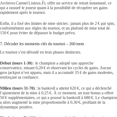
Archives Carmel Lisieux.Fr, offre un service de retrait instantané, ce
qui a rassuré le joueur quant à la possibilité de récupérer ses gains
rapidement après le tournoi.
Enfin, il a fixé des limites de mise strictes : jamais plus de 2 € par spin,
conformément aux règles du tournoi, et un plafond de mise total de
150 € pour éviter de dépasser le budget prévu.
7. Décoder les moments clés du tournoi – 260 mots
Le tournoi s’est déroulé en trois phases distinctes.
Début (tours 1‑30)
: le champion a adopté une approche
conservatrice, misant 0,20 € et observant les cycles de gains. Aucun
gros jackpot n’est apparu, mais il a accumulé 35 € de gains modestes,
renforçant sa confiance.
Milieu (tours 31‑70)
: la bankroll a atteint 620 €, ce qui a déclenché
l’ajustement de la mise à 0,25 €. À ce moment, un tour bonus a offert
50 € supplémentaires, ce qui a poussé la bankroll à 680 €. Le champion
a alors augmenté la mise proportionnelle à 0,30 €, profitant de la
dynamique positive.