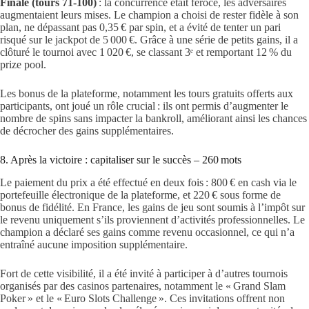
Finale (tours 71‑100)
: la concurrence était féroce, les adversaires
augmentaient leurs mises. Le champion a choisi de rester fidèle à son
plan, ne dépassant pas 0,35 € par spin, et a évité de tenter un pari
risqué sur le jackpot de 5 000 €. Grâce à une série de petits gains, il a
clôturé le tournoi avec 1 020 €, se classant 3ᵉ et remportant 12 % du
prize pool.
Les bonus de la plateforme, notamment les tours gratuits offerts aux
participants, ont joué un rôle crucial : ils ont permis d’augmenter le
nombre de spins sans impacter la bankroll, améliorant ainsi les chances
de décrocher des gains supplémentaires.
8. Après la victoire : capitaliser sur le succès – 260 mots
Le paiement du prix a été effectué en deux fois : 800 € en cash via le
portefeuille électronique de la plateforme, et 220 € sous forme de
bonus de fidélité. En France, les gains de jeu sont soumis à l’impôt sur
le revenu uniquement s’ils proviennent d’activités professionnelles. Le
champion a déclaré ses gains comme revenu occasionnel, ce qui n’a
entraîné aucune imposition supplémentaire.
Fort de cette visibilité, il a été invité à participer à d’autres tournois
organisés par des casinos partenaires, notamment le « Grand Slam
Poker » et le « Euro Slots Challenge ». Ces invitations offrent non