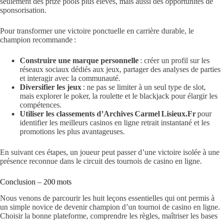
seulement des prize pools plus élevés, mais aussi des opportunités de
sponsorisation.
Pour transformer une victoire ponctuelle en carrière durable, le
champion recommande :
Construire une marque personnelle
: créer un profil sur les
réseaux sociaux dédiés aux jeux, partager des analyses de parties
et interagir avec la communauté.
Diversifier les jeux
: ne pas se limiter à un seul type de slot,
mais explorer le poker, la roulette et le blackjack pour élargir les
compétences.
Utiliser les classements d’Archives Carmel Lisieux.Fr
pour
identifier les meilleurs casinos en ligne retrait instantané et les
promotions les plus avantageuses.
En suivant ces étapes, un joueur peut passer d’une victoire isolée à une
présence reconnue dans le circuit des tournois de casino en ligne.
Conclusion – 200 mots
Nous venons de parcourir les huit leçons essentielles qui ont permis à
un simple novice de devenir champion d’un tournoi de casino en ligne.
Choisir la bonne plateforme, comprendre les règles, maîtriser les bases