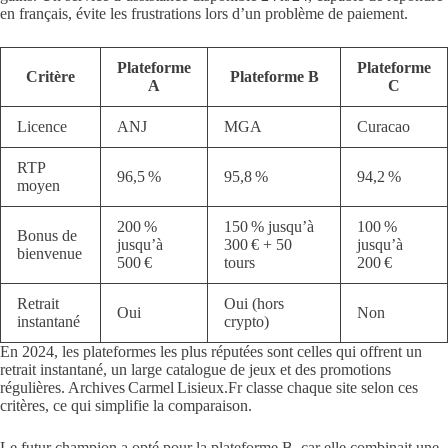
en français, évite les frustrations lors d’un problème de paiement.
Plateforme
Plateforme
Critère
Plateforme B
A
C
Licence
ANJ
MGA
Curacao
RTP
96,5 %
95,8 %
94,2 %
moyen
200 %
150 % jusqu’à
100 %
Bonus de
jusqu’à
300 € + 50
jusqu’à
bienvenue
500 €
tours
200 €
Retrait
Oui (hors
Oui
Non
instantané
crypto)
En 2024, les plateformes les plus réputées sont celles qui offrent un
retrait instantané, un large catalogue de jeux et des promotions
régulières. Archives Carmel Lisieux.Fr classe chaque site selon ces
critères, ce qui simplifie la comparaison.
Le futur champion a opté pour la plateforme B, car elle combinait une