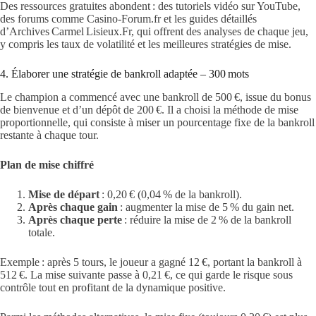
Des ressources gratuites abondent : des tutoriels vidéo sur YouTube,
des forums comme Casino‑Forum.fr et les guides détaillés
d’Archives Carmel Lisieux.Fr, qui offrent des analyses de chaque jeu,
y compris les taux de volatilité et les meilleures stratégies de mise.
4. Élaborer une stratégie de bankroll adaptée – 300 mots
Le champion a commencé avec une bankroll de 500 €, issue du bonus
de bienvenue et d’un dépôt de 200 €. Il a choisi la méthode de mise
proportionnelle, qui consiste à miser un pourcentage fixe de la bankroll
restante à chaque tour.
Plan de mise chiffré
Mise de départ
: 0,20 € (0,04 % de la bankroll).
Après chaque gain
: augmenter la mise de 5 % du gain net.
Après chaque perte
: réduire la mise de 2 % de la bankroll
totale.
Exemple : après 5 tours, le joueur a gagné 12 €, portant la bankroll à
512 €. La mise suivante passe à 0,21 €, ce qui garde le risque sous
contrôle tout en profitant de la dynamique positive.