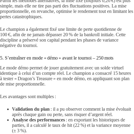
Parmi les méthodes alternatives, la mise fixe (toujours 0,20 €) est plus
simple, mais elle ne tire pas parti des fluctuations positives. La mise
proportionnelle, en revanche, optimise le rendement tout en limitant les
pertes catastrophiques.
Le champion a également fixé une limite de perte quotidienne de
100 €, afin de ne jamais dépasser 20 % de la bankroll initiale. Cette
discipline a préservé son capital pendant les phases de variance
négative du tournoi.
5. S’entraîner en mode « démo » avant le tournoi – 250 mots
Le mode démo permet de jouer gratuitement avec un solde virtuel
identique à celui d’un compte réel. Le champion a consacré 15 heures
à tester « Dragon’s Treasure » en mode démo, en appliquant son plan
de mise proportionnelle.
Les avantages sont multiples :
Validation du plan
: il a pu observer comment la mise évoluait
après chaque gain ou perte, sans risquer d’argent réel.
Analyse des performances
: en exportant les historiques de
parties, il a calculé le taux de hit (22 %) et la variance moyenne
(± 3 %).