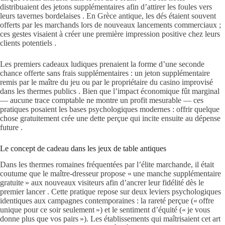
distribuaient des jetons supplémentaires afin d’attirer les foules vers
leurs tavernes bordelaises . En Grèce antique, les dés étaient souvent
offerts par les marchands lors de nouveaux lancements commerciaux ;
ces gestes visaient à créer une première impression positive chez leurs
clients potentiels .
Les premiers cadeaux ludiques prenaient la forme d’une seconde
chance offerte sans frais supplémentaires : un jeton supplémentaire
remis par le maître du jeu ou par le propriétaire du casino improvisé
dans les thermes publics . Bien que l’impact économique fût marginal
— aucune trace comptable ne montre un profit mesurable — ces
pratiques posaient les bases psychologiques modernes : offrir quelque
chose gratuitement crée une dette perçue qui incite ensuite au dépense
future .
Le concept de cadeau dans les jeux de table antiques
Dans les thermes romaines fréquentées par l’élite marchande, il était
coutume que le maître‑dresseur propose « une manche supplémentaire
gratuite » aux nouveaux visiteurs afin d’ancrer leur fidélité dès le
premier lancer . Cette pratique repose sur deux leviers psychologiques
identiques aux campagnes contemporaines : la rareté perçue (« offre
unique pour ce soir seulement ») et le sentiment d’équité (« je vous
donne plus que vos pairs »). Les établissements qui maîtrisaient cet art