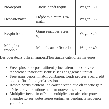
No‑deposit
Aucun dépôt requis
Wager ×30
Dépôt minimum + %
Deposit‑match
Wager ×35
match
Gains réactivés après
Respin bonus
Wager ×25
spin
Multiplier
Multiplicateur fixe >1x
Wager ×40
free‑spin
Les opérateurs utilisent aujourd’hui quatre catégories majeures :
Free‑spins no deposit attirent principalement les novices
recherchant paiement sécurisé sans engagement initial.
Free‑spins deposit match combinent fonds propres avec crédit
bonus afin d’allonger la session.
Respin bonus ajoutent une couche technique où chaque gain
déclenche automatiquement un nouveau spin gratuit.
Multiplier free‐spin offre un multiplicateur aléatoire pouvant
atteindre x5 sur toutes lignes gagnantes pendant la séquence
gratuite .