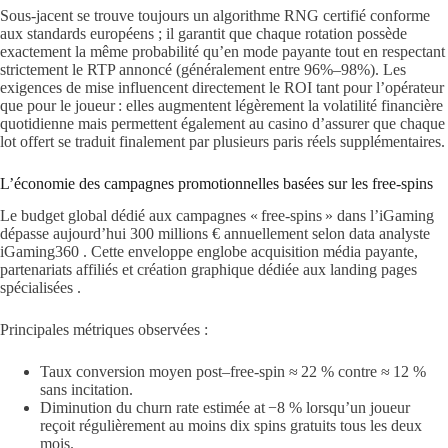
Sous-jacent se trouve toujours un algorithme RNG certifié conforme
aux standards européens ; il garantit que chaque rotation possède
exactement la même probabilité qu’en mode payante tout en respectant
strictement le RTP annoncé (généralement entre 96%–98%). Les
exigences de mise influencent directement le ROI tant pour l’opérateur
que pour le joueur : elles augmentent légèrement la volatilité financière
quotidienne mais permettent également au casino d’assurer que chaque
lot offert se traduit finalement par plusieurs paris réels supplémentaires.
L’économie des campagnes promotionnelles basées sur les free‑spins
Le budget global dédié aux campagnes « free‐spins » dans l’iGaming
dépasse aujourd’hui 300 millions € annuellement selon data analyste
iGaming360 . Cette enveloppe englobe acquisition média payante,
partenariats affiliés et création graphique dédiée aux landing pages
spécialisées .
Principales métriques observées :
Taux conversion moyen post–free‐spin ≈ 22 % contre ≈ 12 %
sans incitation.
Diminution du churn rate estimée at −8 % lorsqu’un joueur
reçoit régulièrement au moins dix spins gratuits tous les deux
mois.