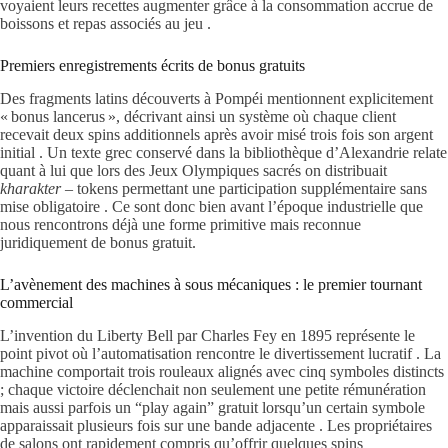
voyaient leurs recettes augmenter grâce à la consommation accrue de
boissons et repas associés au jeu .
Premiers enregistrements écrits de bonus gratuits
Des fragments latins découverts à Pompéi mentionnent explicitement
« bonus lancerus », décrivant ainsi un système où chaque client
recevait deux spins additionnels après avoir misé trois fois son argent
initial . Un texte grec conservé dans la bibliothèque d’Alexandrie relate
quant à lui que lors des Jeux Olympiques sacrés on distribuait
kharakter
– tokens permettant une participation supplémentaire sans
mise obligatoire . Ce sont donc bien avant l’époque industrielle que
nous rencontrons déjà une forme primitive mais reconnue
juridiquement de bonus gratuit.
L’avènement des machines à sous mécaniques : le premier tournant
commercial
L’invention du Liberty Bell par Charles Fey en 1895 représente le
point pivot où l’automatisation rencontre le divertissement lucratif . La
machine comportait trois rouleaux alignés avec cinq symboles distincts
; chaque victoire déclenchait non seulement une petite rémunération
mais aussi parfois un “play again” gratuit lorsqu’un certain symbole
apparaissait plusieurs fois sur une bande adjacente . Les propriétaires
de salons ont rapidement compris qu’offrir quelques spins