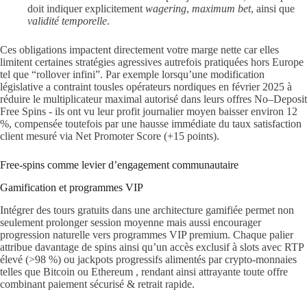
doit indiquer explicitement
wagering
,
maximum bet
, ainsi que
validité temporelle
.
Ces obligations impactent directement votre marge nette car elles
limitent certaines stratégies agressives autrefois pratiquées hors Europe
tel que “rollover infini”. Par exemple lorsqu’une modification
législative a contraint tousles opérateurs nordiques en février 2025 à
réduire le multiplicateur maximal autorisé dans leurs offres No–Deposit
Free Spins ‑ ils ont vu leur profit journalier moyen baisser environ 12
%, compensée toutefois par une hausse immédiate du taux satisfaction
client mesuré via Net Promoter Score (+15 points).
Free‑spins comme levier d’engagement communautaire
Gamification et programmes VIP
Intégrer des tours gratuits dans une architecture gamifiée permet non
seulement prolonger session moyenne mais aussi encourager
progression naturelle vers programmes VIP premium. Chaque palier
attribue davantage de spins ainsi qu’un accès exclusif à slots avec RTP
élevé (>98 %) ou jackpots progressifs alimentés par crypto-monnaies
telles que Bitcoin ou Ethereum , rendant ainsi attrayante toute offre
combinant paiement sécurisé & retrait rapide.