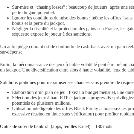
Sur‑mise et “chasing losses” : beaucoup de joueurs, après une sé
perte du gain potentiel.
Ignorer les conditions de mise des bonus : même les offres “sans w
bonus et la perte du jackpot.
Négliger la fiscalité et la protection des gains : en France, les g
séquestre expose le joueur à des sanctions.
Un autre piège courant est de confondre le cash‑back avec un gain réel.
sur‑dépense.
Enfin, la méconnaissance des jeux à faible volatilité peut être préjudicia
un jackpot. Une diversification entre slots à haute volatilité, jeux de ta
Solutions pratiques pour maximiser ses chances sans prendre de risques
Élaboration d’un plan de jeu : fixez un budget mensuel, une durée
Sélection des jeux à haut RTP et jackpots progressifs : privilég
potentiels de plusieurs millions.
Utilisation intelligente des offres Black Friday : choisissez les
excessive (casino en ligne sans vérification) pour profiter rapide
Outils de suivi de bankroll (apps, feuilles Excel) – 130 mots