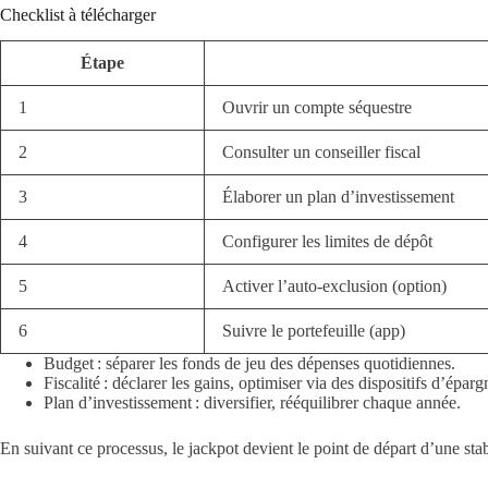
Checklist à télécharger
Étape
1
Ouvrir un compte séquestre
2
Consulter un conseiller fiscal
3
Élaborer un plan d’investissement
4
Configurer les limites de dépôt
5
Activer l’auto‑exclusion (option)
6
Suivre le portefeuille (app)
Budget : séparer les fonds de jeu des dépenses quotidiennes.
Fiscalité : déclarer les gains, optimiser via des dispositifs d’éparg
Plan d’investissement : diversifier, rééquilibrer chaque année.
En suivant ce processus, le jackpot devient le point de départ d’une sta