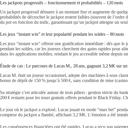
Les jackpots progressifs – fonctionnement et probabilités – 120 mots
Un jackpot progressif démarre à un montant fixe et augmente de quelque
probabilités de décrocher le jackpot restent faibles (souvent de l’ordre 
du pot en fonction du trafic, garantissant qu’un jackpot atteigne un seui
Les jeux “instant win” et leur popularité pendant les soldes – 80 mots
Les jeux “instant win” offrent une gratification immédiate : dès que le 
pendant les soldes, car les joueurs cherchent des gains rapides pour al
dans les applications mobiles, rendant le jeu accessible même depuis 
Étude de cas : Le parcours de Lucas M., 28 ans, gagnant 3,2 M€ sur un
Lucas M. était un joueur occasionnel, adepte des machines à sous class
bonus de dépôt de 150 % jusqu’à 500 €, sans condition de mise (casino en
Sa stratégie s’est articulée autour de trois piliers : gestion stricte du 
200 € restants pour les tours gratuits offerts pendant le Black Friday. Ch
Le jour où le jackpot a explosé, Lucas jouait en mode “max bet” pendant
compteur du jackpot a flambé, affichant 3,2 M€. L’émotion a été immédi
Les conséquences financières ont été rapides. Lucas a reçu son paiemen