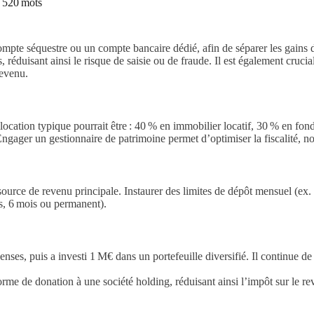
– 520 mots
ompte séquestre ou un compte bancaire dédié, afin de séparer les gains d
 réduisant ainsi le risque de saisie ou de fraude. Il est également crucial
revenu.
llocation typique pourrait être : 40 % en immobilier locatif, 30 % en fond
 Engager un gestionnaire de patrimoine permet d’optimiser la fiscalité, 
 source de revenu principale. Instaurer des limites de dépôt mensuel (ex.
rs, 6 mois ou permanent).
ses, puis a investi 1 M€ dans un portefeuille diversifié. Il continue de
s forme de donation à une société holding, réduisant ainsi l’impôt sur le 