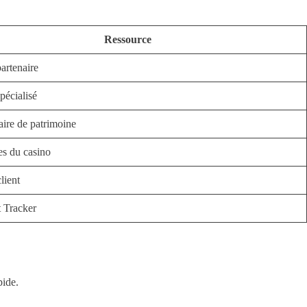
Ressource
artenaire
pécialisé
ire de patrimoine
es du casino
lient
 Tracker
pide.