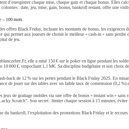
 d’enregistrer chaque mise, chaque gain et chaque bonus. Elles calcul
 colonnes : date, jeu, mise, gain, bonus, bankroll restant, offre une visibi
e – 100 mots
 offres Black Friday, incluant les montants de bonus, les exigences de m
ce qui permet aux joueurs de choisir le meilleur « cash‑in » sans perdre 
ital de jeu.
ublanczebre.Fr, elle a misé 150 € sur le poker en ligne pendant les solde
 de 10 000 €, empochant 1,1 M€. Sa discipline budgétaire et son choix de
cash‑back de 12 % sur les pertes pendant le Black Friday 2025. En misant
ce de jouer sur des tables avec un faible taux de commission (0,2 %) et
s jeux de grattage mobiles via une offre de bonus « instant win » sans 
“Lucky Scratch”. Son secret : limiter chaque session à 15 minutes, éviter
se du bankroll, l’exploitation des promotions Black Friday et le recour