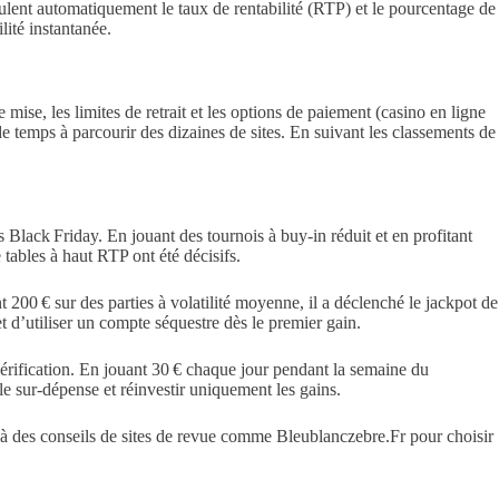
ent automatiquement le taux de rentabilité (RTP) et le pourcentage de
lité instantanée.
ise, les limites de retrait et les options de paiement (casino en ligne
de temps à parcourir des dizaines de sites. En suivant les classements de
s Black Friday. En jouant des tournois à buy‑in réduit et en profitant
 tables à haut RTP ont été décisifs.
 200 € sur des parties à volatilité moyenne, il a déclenché le jackpot de
 d’utiliser un compte séquestre dès le premier gain.
vérification. En jouant 30 € chaque jour pendant la semaine du
 le sur‑dépense et réinvestir uniquement les gains.
s à des conseils de sites de revue comme Bleublanczebre.Fr pour choisir