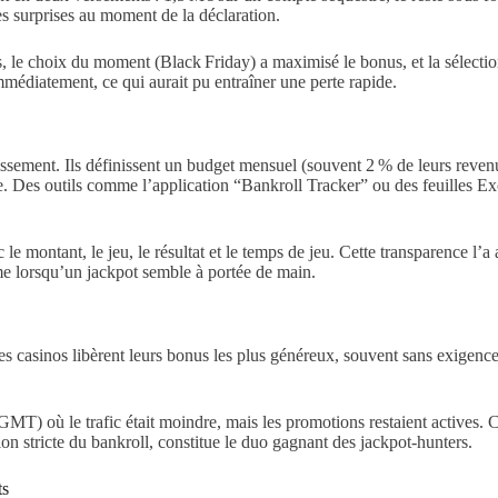
ses surprises au moment de la déclaration.
s, le choix du moment (Black Friday) a maximisé le bonus, et la sélection 
 immédiatement, ce qui aurait pu entraîner une perte rapide.
issement. Ils définissent un budget mensuel (souvent 2 % de leurs revenu
ive. Des outils comme l’application “Bankroll Tracker” ou des feuilles Exce
le montant, le jeu, le résultat et le temps de jeu. Cette transparence l’a
me lorsqu’un jackpot semble à portée de main.
es casinos libèrent leurs bonus les plus généreux, souvent sans exigenc
T) où le trafic était moindre, mais les promotions restaient actives. Ce
on stricte du bankroll, constitue le duo gagnant des jackpot‑hunters.
ts