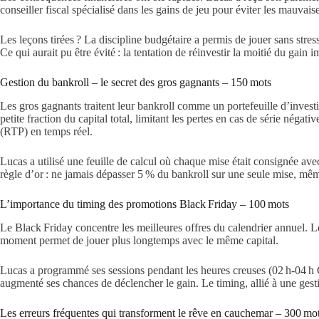
conseiller fiscal spécialisé dans les gains de jeu pour éviter les mauvai
Les leçons tirées ? La discipline budgétaire a permis de jouer sans stres
Ce qui aurait pu être évité : la tentation de réinvestir la moitié du gain
Gestion du bankroll – le secret des gros gagnants – 150 mots
Les gros gagnants traitent leur bankroll comme un portefeuille d’invest
petite fraction du capital total, limitant les pertes en cas de série négat
(RTP) en temps réel.
Lucas a utilisé une feuille de calcul où chaque mise était consignée avec 
règle d’or : ne jamais dépasser 5 % du bankroll sur une seule mise, mê
L’importance du timing des promotions Black Friday – 100 mots
Le Black Friday concentre les meilleures offres du calendrier annuel. L
moment permet de jouer plus longtemps avec le même capital.
Lucas a programmé ses sessions pendant les heures creuses (02 h‑04 h GM
augmenté ses chances de déclencher le gain. Le timing, allié à une gesti
Les erreurs fréquentes qui transforment le rêve en cauchemar – 300 mo