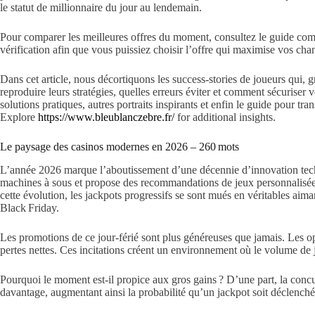
le statut de millionnaire du jour au lendemain.
Pour comparer les meilleures offres du moment, consultez le guide com
vérification afin que vous puissiez choisir l’offre qui maximise vos chan
Dans cet article, nous décortiquons les success‑stories de joueurs qui,
reproduire leurs stratégies, quelles erreurs éviter et comment sécuriser 
solutions pratiques, autres portraits inspirants et enfin le guide pour t
Explore
https://www.bleublanczebre.fr/
for additional insights.
Le paysage des casinos modernes en 2026 – 260 mots
L’année 2026 marque l’aboutissement d’une décennie d’innovation technol
machines à sous et propose des recommandations de jeux personnalisées. L
cette évolution, les jackpots progressifs se sont mués en véritables ai
Black Friday.
Les promotions de ce jour‑férié sont plus généreuses que jamais. Les op
pertes nettes. Ces incitations créent un environnement où le volume de j
Pourquoi le moment est‑il propice aux gros gains ? D’une part, la concurre
davantage, augmentant ainsi la probabilité qu’un jackpot soit déclenché