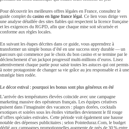
Pour découvrir les meilleures offres légales en France, consultez le
guide complet du
casino en ligne france légal
. Ce lien vous dirige vers
une analyse détaillée des sites fiables qui respectent la licence française
et les exigences du RGPD, afin que chaque mise soit sécurisée et
conforme aux règles locales.
En suivant les étapes décrites dans ce guide, vous apprendrez à
transformer un simple bonus d’été en une success story durable — un
parcours qui commence par le choix du bon casino et se termine par le
déclenchement d’un jackpot progressif multi‑millions d’euros. Lisez
attentivement chaque partie pour saisir toutes les astuces qui ont permis
à notre protagoniste de changer sa vie grâce au jeu responsable et à une
stratégie bien rodée.
Le décor estival : pourquoi les bonus sont plus généreux en été
L’arrivée des températures élevées coïncide avec une campagne
marketing massive des opérateurs français. Les équipes créatives
puisent dans l’imaginaire des vacances : plages dorées, cocktails
exotiques et soirées sous les étoiles virtuelles deviennent le fil rouge
d’offres spéciales estivales. Cette période voit également une hausse
notable des dépenses publicitaires ; selon Pointeduraz.Com, le budget
dédié aux campagnes promotionnelles augmente de près de 30 % entre