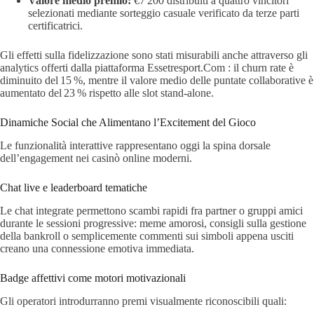
Valore medio premio:
€7 200 distribuiti a quattro vincitori
selezionati mediante sorteggio casuale verificato da terze parti
certificatrici.
Gli effetti sulla fidelizzazione sono stati misurabili anche attraverso gli
analytics offerti dalla piattaforma Essetresport.Com : il churn rate è
diminuito del 15 %, mentre il valore medio delle puntate collaborative è
aumentato del 23 % rispetto alle slot stand‑alone.
Dinamiche Social che Alimentano l’Excitement del Gioco
Le funzionalità interattive rappresentano oggi la spina dorsale
dell’engagement nei casinò online moderni.
Chat live e leaderboard tematiche
Le chat integrate permettono scambi rapidi fra partner o gruppi amici
durante le sessioni progressive: meme amorosi, consigli sulla gestione
della bankroll o semplicemente commenti sui simboli appena usciti
creano una connessione emotiva immediata.
Badge affettivi come motori motivazionali
Gli operatori introdurranno premi visualmente riconoscibili quali: