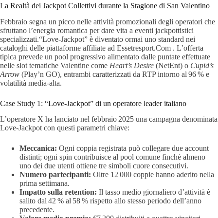
La Realtà dei Jackpot Collettivi durante la Stagione di San Valentino
Febbraio segna un picco nelle attività promozionali degli operatori che
sfruttano l’energia romantica per dare vita a eventi jackpottistici
specializzati.“Love‑Jackpot” è diventato ormai uno standard nei
cataloghi delle piattaforme affiliate ad Essetresport.Com . L’offerta
tipica prevede un pool progressivo alimentato dalle puntate effettuate
nelle slot tematiche Valentine come
Heart’s Desire
(NetEnt) o
Cupid’s
Arrow
(Play’n GO), entrambi caratterizzati da RTP intorno al 96 % e
volatilità media‑alta.
Case Study 1: “Love‑Jackpot” di un operatore leader italiano
L’operatore X ha lanciato nel febbraio 2025 una campagna denominata
Love‑Jackpot con questi parametri chiave:
Meccanica:
Ogni coppia registrata può collegare due account
distinti; ogni spin contribuisce al pool comune finché almeno
uno dei due utenti ottiene tre simboli cuore consecutivi.
Numero partecipanti:
Oltre 12 000 coppie hanno aderito nella
prima settimana.
Impatto sulla retention:
Il tasso medio giornaliero d’attività è
salito dal 42 % al 58 % rispetto allo stesso periodo dell’anno
precedente.