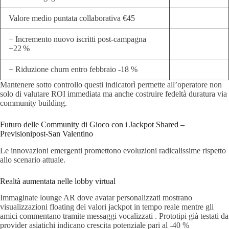
Valore medio puntata collaborativa €45
+ Incremento nuovo iscritti post-campagna
+22 %
+ Riduzione churn entro febbraio -18 %
Mantenere sotto controllo questi indicatorì permette all’operatore non
solo di valutare ROI immediata ma anche costruire fedeltà duratura via
community building.
Futuro delle Community di Gioco con i Jackpot Shared –
Previsionipost-San Valentino
Le innovazioni emergenti promettono evoluzioni radicalissime rispetto
allo scenario attuale.
Realtà aumentata nelle lobby virtual­​
Immaginate lounge AR dove avatar personalizzati mostrano
visualizzazioni floating dei valori jackpot in tempo reale mentre gli
amici commentano tramite messaggi vocalizzati . Prototipi già testati da
provider asiatichi indicano crescita potenziale pari al ‑40 %