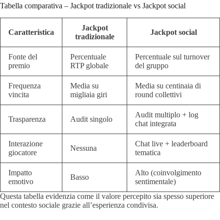
Tabella comparativa – Jackpot tradizionale vs Jackpot social
Jackpot
Caratteristica
Jackpot social
tradizionale
Fonte del
Percentuale
Percentuale sul turnover
premio
RTP globale
del gruppo
Frequenza
Media su
Media su centinaia di
vincita
migliaia giri
round collettivi
Audit multiplo + log
Trasparenza
Audit singolo
chat integrata
Interazione
Chat live + leaderboard
Nessuna
giocatore
tematica
Impatto
Alto (coinvolgimento
Basso
emotivo
sentimentale)
Questa tabella evidenzia come il valore percepito sia spesso superiore
nel contesto sociale grazie all’esperienza condivisa.