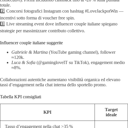
totale.
2️⃣ Concorsi fotografici Instagram con hashtag #LoveJackpotWin —
incentivi sotto forma di voucher free spin.
3️⃣ Live streaming event dove influencer couple italiane spiegano
strategie per massimizzare contributo collettivo.
Influencer couple italiane suggerite
Gabriele & Martina
(YouTube gaming channel), follower
≈120k.
Luca & Sofia
(@gamingloveIT su TikTok), engagement medio
≈8%.
Collaborazioni autentiche aumentano visibilità organica ed elevano
tassi d’engagement nella chat interna dello sportello promo.
Tabella KPI consigliati
Target
KPI
ideale
Tasso d’engagement nella chat >35 %