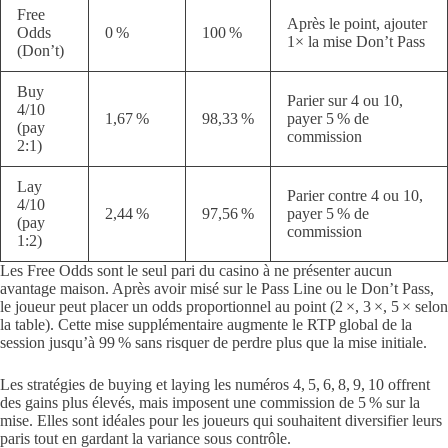
Free
Après le point, ajouter
Odds
0 %
100 %
1× la mise Don’t Pass
(Don’t)
Buy
Parier sur 4 ou 10,
4/10
1,67 %
98,33 %
payer 5 % de
(pay
commission
2:1)
Lay
Parier contre 4 ou 10,
4/10
2,44 %
97,56 %
payer 5 % de
(pay
commission
1:2)
Les Free Odds sont le seul pari du casino à ne présenter aucun
avantage maison. Après avoir misé sur le Pass Line ou le Don’t Pass,
le joueur peut placer un odds proportionnel au point (2 ×, 3 ×, 5 × selon
la table). Cette mise supplémentaire augmente le RTP global de la
session jusqu’à 99 % sans risquer de perdre plus que la mise initiale.
Les stratégies de buying et laying les numéros 4, 5, 6, 8, 9, 10 offrent
des gains plus élevés, mais imposent une commission de 5 % sur la
mise. Elles sont idéales pour les joueurs qui souhaitent diversifier leurs
paris tout en gardant la variance sous contrôle.