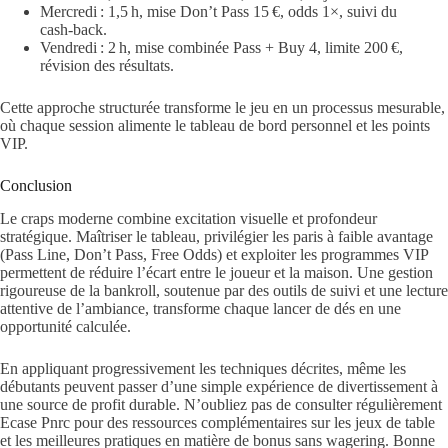
Mercredi : 1,5 h, mise Don’t Pass 15 €, odds 1×, suivi du
cash‑back.
Vendredi : 2 h, mise combinée Pass + Buy 4, limite 200 €,
révision des résultats.
Cette approche structurée transforme le jeu en un processus mesurable,
où chaque session alimente le tableau de bord personnel et les points
VIP.
Conclusion
Le craps moderne combine excitation visuelle et profondeur
stratégique. Maîtriser le tableau, privilégier les paris à faible avantage
(Pass Line, Don’t Pass, Free Odds) et exploiter les programmes VIP
permettent de réduire l’écart entre le joueur et la maison. Une gestion
rigoureuse de la bankroll, soutenue par des outils de suivi et une lecture
attentive de l’ambiance, transforme chaque lancer de dés en une
opportunité calculée.
En appliquant progressivement les techniques décrites, même les
débutants peuvent passer d’une simple expérience de divertissement à
une source de profit durable. N’oubliez pas de consulter régulièrement
Ecase Pnrc pour des ressources complémentaires sur les jeux de table
et les meilleures pratiques en matière de bonus sans wagering. Bonne