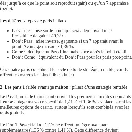
dés jusqu’à ce que le point soit reproduit (gain) ou qu’un 7 apparaisse
(perte).
Les différents types de paris initiaux
Pass Line : mise sur le point qui sera atteint avant un 7.
Probabilité de gain ≈ 49,3 %.
Don’t Pass : mise inverse, gagnante si un 7 apparaît avant le
point. Avantage maison ≈ 1,36 %.
Come : identique au Pass Line mais placé après le point établi.
Don’t Come : équivalent du Don’t Pass pour les paris post‑point.
Ces quatre paris constituent le socle de toute stratégie rentable, car ils
offrent les marges les plus faibles du jeu.
2. Les paris à faible avantage maison : piliers d’une stratégie rentable
Le Pass Line et le Come sont souvent les premiers choix des débutants.
Leur avantage maison respectif de 1,41 % et 1,36 % les place parmi les
meilleures options de casino, surtout lorsqu’ils sont combinés avec les
odds gratuits.
Le Don’t Pass et le Don’t Come offrent un léger avantage
supplémentaire (1,36 % contre 1,41 %). Cette différence devient