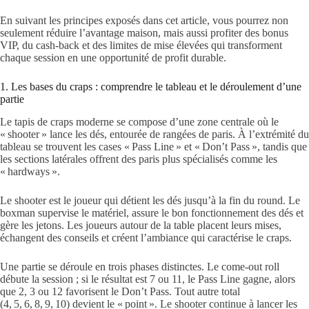
En suivant les principes exposés dans cet article, vous pourrez non
seulement réduire l’avantage maison, mais aussi profiter des bonus
VIP, du cash‑back et des limites de mise élevées qui transforment
chaque session en une opportunité de profit durable.
1. Les bases du craps : comprendre le tableau et le déroulement d’une
partie
Le tapis de craps moderne se compose d’une zone centrale où le
« shooter » lance les dés, entourée de rangées de paris. À l’extrémité du
tableau se trouvent les cases « Pass Line » et « Don’t Pass », tandis que
les sections latérales offrent des paris plus spécialisés comme les
« hardways ».
Le shooter est le joueur qui détient les dés jusqu’à la fin du round. Le
boxman supervise le matériel, assure le bon fonctionnement des dés et
gère les jetons. Les joueurs autour de la table placent leurs mises,
échangent des conseils et créent l’ambiance qui caractérise le craps.
Une partie se déroule en trois phases distinctes. Le come‑out roll
débute la session ; si le résultat est 7 ou 11, le Pass Line gagne, alors
que 2, 3 ou 12 favorisent le Don’t Pass. Tout autre total
(4, 5, 6, 8, 9, 10) devient le « point ». Le shooter continue à lancer les