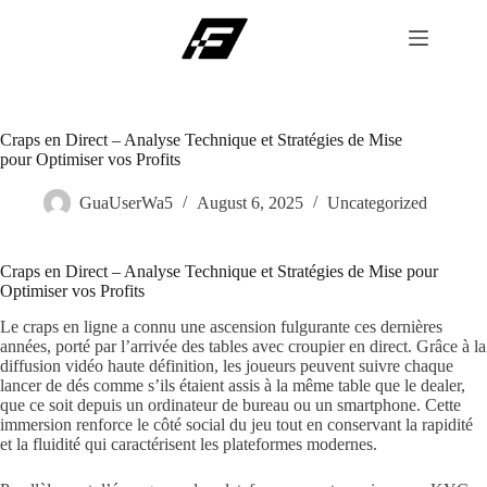
Skip
to
content
Craps en Direct – Analyse Technique et Stratégies de Mise
pour Optimiser vos Profits
GuaUserWa5
August 6, 2025
Uncategorized
Craps en Direct – Analyse Technique et Stratégies de Mise pour
Optimiser vos Profits
Le craps en ligne a connu une ascension fulgurante ces dernières
années, porté par l’arrivée des tables avec croupier en direct. Grâce à la
diffusion vidéo haute définition, les joueurs peuvent suivre chaque
lancer de dés comme s’ils étaient assis à la même table que le dealer,
que ce soit depuis un ordinateur de bureau ou un smartphone. Cette
immersion renforce le côté social du jeu tout en conservant la rapidité
et la fluidité qui caractérisent les plateformes modernes.