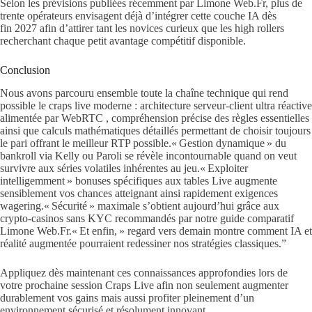
Selon les prévisions publiées récemment par Limone Web.Fr, plus de
trente opérateurs envisagent déjà d’intégrer cette couche IA dès
fin 2027 afin d’attirer tant les novices curieux que les high rollers
recherchant chaque petit avantage compétitif disponible.
Conclusion
Nous avons parcouru ensemble toute la chaîne technique qui rend
possible le craps live moderne : architecture serveur‐client ultra réactive
alimentée par WebRTC , compréhension précise des règles essentielles
ainsi que calculs mathématiques détaillés permettant de choisir toujours
le pari offrant le meilleur RTP possible.« Gestion dynamique » du
bankroll via Kelly ou Paroli se révèle incontournable quand on veut
survivre aux séries volatiles inhérentes au jeu.« Exploiter
intelligemment » bonuses spécifiques aux tables Live augmente
sensiblement vos chances atteignant ainsi rapidement exigences
wagering.« Sécurité » maximale s’obtient aujourd’hui grâce aux
crypto‑casinos sans KYC recommandés par notre guide comparatif
Limone Web.Fr.« Et enfin, » regard vers demain montre comment IA et
réalité augmentée pourraient redessiner nos stratégies classiques.”
Appliquez dès maintenant ces connaissances approfondies lors de
votre prochaine session Craps Live afin non seulement augmenter
durablement vos gains mais aussi profiter pleinement d’un
environnement sécurisé et résolument innovant._