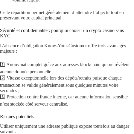
Cette répartition permet généralement d’atteindre l’objectif tout en
préservant votre capital principal.
Sécurité et confidentialité : pourquoi choisir un crypto‑casino sans
KYC
L’absence d’obligation Know‑Your‑Customer offre trois avantages
majeurs :
1️⃣ Anonymat complet grâce aux adresses blockchain qui ne révèlent
aucune donnée personnelle ;
2️⃣ Vitesse exceptionnelle lors des dépôts/retraits puisque chaque
transaction se valide généralement sous quelques minutes voire
secondes ;
3️⃣ Protection contre fraude interne, car aucune information sensible
n’est stockée côté serveur centralisé.
Risques potentiels
Utiliser uniquement une adresse publique expose toutefois au danger
suivant :