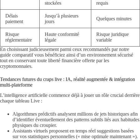
stockées
requis
Délais
Jusqu’à plusieurs
Quelques minutes
paiement
jours
Risque
Haute conformité
Risque juridique
réglementaire
légale
variable
En choisissant judicieusement parmi ceux recommandés par notre
guide comparatif vous bénéficiez ainsi d’un environnement sécurisé
tout en conservant toute liberté financière offerte par les
cryptomonnaies.
Tendances futures du craps live : IA, réalité augmentée & intégration
multi‑plateforme
L’intelligence artificielle commence déjà à jouer un rôle crucial derrière
chaque tableau Live :
Algorithmes prédictifs analysent millions de jets historiques afin
d’identifier éventuellement des patterns subtils liés aux habitudes
physiques du croupier.
Assistants virtuels proposent en temps réel suggestions basées
sur vos statistiques personnelles (« mise optimale maintenant »).