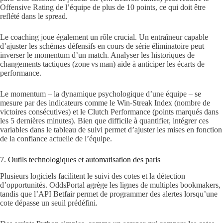
Offensive Rating de l’équipe de plus de 10 points, ce qui doit être
reflété dans le spread.
Le coaching joue également un rôle crucial. Un entraîneur capable
d’ajuster les schémas défensifs en cours de série éliminatoire peut
inverser le momentum d’un match. Analyser les historiques de
changements tactiques (zone vs man) aide à anticiper les écarts de
performance.
Le momentum – la dynamique psychologique d’une équipe – se
mesure par des indicateurs comme le Win‑Streak Index (nombre de
victoires consécutives) et le Clutch Performance (points marqués dans
les 5 dernières minutes). Bien que difficile à quantifier, intégrer ces
variables dans le tableau de suivi permet d’ajuster les mises en fonction
de la confiance actuelle de l’équipe.
7. Outils technologiques et automatisation des paris
Plusieurs logiciels facilitent le suivi des cotes et la détection
d’opportunités. OddsPortal agrège les lignes de multiples bookmakers,
tandis que l’API Betfair permet de programmer des alertes lorsqu’une
cote dépasse un seuil prédéfini.