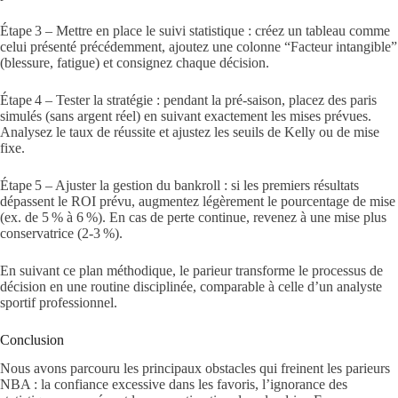
Étape 3 – Mettre en place le suivi statistique : créez un tableau comme
celui présenté précédemment, ajoutez une colonne “Facteur intangible”
(blessure, fatigue) et consignez chaque décision.
Étape 4 – Tester la stratégie : pendant la pré‑saison, placez des paris
simulés (sans argent réel) en suivant exactement les mises prévues.
Analysez le taux de réussite et ajustez les seuils de Kelly ou de mise
fixe.
Étape 5 – Ajuster la gestion du bankroll : si les premiers résultats
dépassent le ROI prévu, augmentez légèrement le pourcentage de mise
(ex. de 5 % à 6 %). En cas de perte continue, revenez à une mise plus
conservatrice (2‑3 %).
En suivant ce plan méthodique, le parieur transforme le processus de
décision en une routine disciplinée, comparable à celle d’un analyste
sportif professionnel.
Conclusion
Nous avons parcouru les principaux obstacles qui freinent les parieurs
NBA : la confiance excessive dans les favoris, l’ignorance des