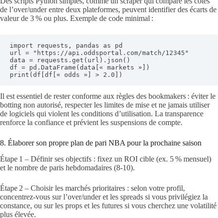
Des scripts Python simples, comme un scraper qui compare les cotes
de l’over/under entre deux plateformes, peuvent identifier des écarts de
valeur de 3 % ou plus. Exemple de code minimal :
import requests, pandas as pd

url = "https://api.oddsportal.com/match/12345"

data = requests.get(url).json()

df = pd.DataFrame(data[« markets »])

Il est essentiel de rester conforme aux règles des bookmakers : éviter le
botting non autorisé, respecter les limites de mise et ne jamais utiliser
de logiciels qui violent les conditions d’utilisation. La transparence
renforce la confiance et prévient les suspensions de compte.
8. Élaborer son propre plan de pari NBA pour la prochaine saison
Étape 1 – Définir ses objectifs : fixez un ROI cible (ex. 5 % mensuel)
et le nombre de paris hebdomadaires (8‑10).
Étape 2 – Choisir les marchés prioritaires : selon votre profil,
concentrez‑vous sur l’over/under et les spreads si vous privilégiez la
constance, ou sur les props et les futures si vous cherchez une volatilité
plus élevée.