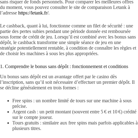
sans risquer de fonds personnels. Pour comparer les meilleures offres
du moment, vous pouvez consulter le site de comparaison Letank à
l’adresse
https://letank.fr/
.
Le cashback, quant à lui, fonctionne comme un filet de sécurité : une
partie des pertes subies pendant une période donnée est remboursée
sous forme de crédit de jeu. Lorsqu’il est combiné avec les bonus sans
dépôt, le cashback transforme une simple séance de jeu en une
stratégie potentiellement rentable, à condition de connaître les règles et
de choisir les machines à sous les plus appropriées.
1. Comprendre le bonus sans dépôt : fonctionnement et conditions
Un bonus sans dépôt est un avantage offert par le casino dès
l’inscription, sans qu’il soit nécessaire d’effectuer un premier dépôt. Il
se décline généralement en trois formes :
Free spins : un nombre limité de tours sur une machine à sous
précise.
Argent cash : un petit montant (souvent entre 5 € et 10 €) crédité
sur le compte joueur.
Tours gratuits : similaire aux free spins mais parfois applicables à
plusieurs titres.