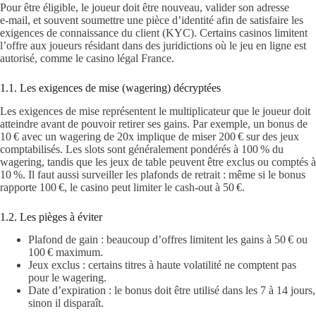
Pour être éligible, le joueur doit être nouveau, valider son adresse
e‑mail, et souvent soumettre une pièce d’identité afin de satisfaire les
exigences de connaissance du client (KYC). Certains casinos limitent
l’offre aux joueurs résidant dans des juridictions où le jeu en ligne est
autorisé, comme le casino légal France.
1.1. Les exigences de mise (wagering) décryptées
Les exigences de mise représentent le multiplicateur que le joueur doit
atteindre avant de pouvoir retirer ses gains. Par exemple, un bonus de
10 € avec un wagering de 20x implique de miser 200 € sur des jeux
comptabilisés. Les slots sont généralement pondérés à 100 % du
wagering, tandis que les jeux de table peuvent être exclus ou comptés à
10 %. Il faut aussi surveiller les plafonds de retrait : même si le bonus
rapporte 100 €, le casino peut limiter le cash‑out à 50 €.
1.2. Les pièges à éviter
Plafond de gain : beaucoup d’offres limitent les gains à 50 € ou
100 € maximum.
Jeux exclus : certains titres à haute volatilité ne comptent pas
pour le wagering.
Date d’expiration : le bonus doit être utilisé dans les 7 à 14 jours,
sinon il disparaît.