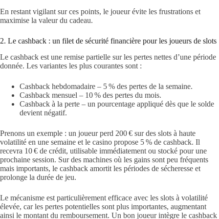
En restant vigilant sur ces points, le joueur évite les frustrations et
maximise la valeur du cadeau.
2. Le cashback : un filet de sécurité financière pour les joueurs de slots
Le cashback est une remise partielle sur les pertes nettes d’une période
donnée. Les variantes les plus courantes sont :
Cashback hebdomadaire – 5 % des pertes de la semaine.
Cashback mensuel – 10 % des pertes du mois.
Cashback à la perte – un pourcentage appliqué dès que le solde
devient négatif.
Prenons un exemple : un joueur perd 200 € sur des slots à haute
volatilité en une semaine et le casino propose 5 % de cashback. Il
recevra 10 € de crédit, utilisable immédiatement ou stocké pour une
prochaine session. Sur des machines où les gains sont peu fréquents
mais importants, le cashback amortit les périodes de sécheresse et
prolonge la durée de jeu.
Le mécanisme est particulièrement efficace avec les slots à volatilité
élevée, car les pertes potentielles sont plus importantes, augmentant
ainsi le montant du remboursement. Un bon joueur intègre le cashback