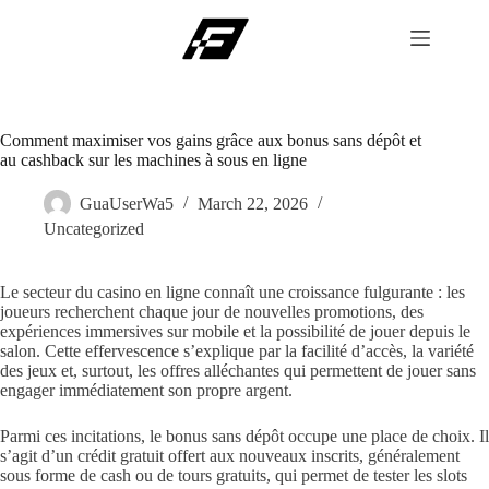
Skip
to
content
Comment maximiser vos gains grâce aux bonus sans dépôt et
au cashback sur les machines à sous en ligne
GuaUserWa5
March 22, 2026
Uncategorized
Le secteur du casino en ligne connaît une croissance fulgurante : les
joueurs recherchent chaque jour de nouvelles promotions, des
expériences immersives sur mobile et la possibilité de jouer depuis le
salon. Cette effervescence s’explique par la facilité d’accès, la variété
des jeux et, surtout, les offres alléchantes qui permettent de jouer sans
engager immédiatement son propre argent.
Parmi ces incitations, le bonus sans dépôt occupe une place de choix. Il
s’agit d’un crédit gratuit offert aux nouveaux inscrits, généralement
sous forme de cash ou de tours gratuits, qui permet de tester les slots