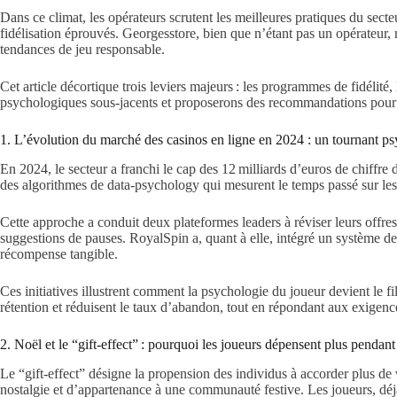
Dans ce climat, les opérateurs scrutent les meilleures pratiques du sec
fidélisation éprouvés. Georgesstore, bien que n’étant pas un opérateur, r
tendances de jeu responsable.
Cet article décortique trois leviers majeurs : les programmes de fidélit
psychologiques sous‑jacents et proposerons des recommandations pour que
1. L’évolution du marché des casinos en ligne en 2024 : un tournant p
En 2024, le secteur a franchi le cap des 12 milliards d’euros de chiffre
des algorithmes de data‑psychology qui mesurent le temps passé sur les 
Cette approche a conduit deux plateformes leaders à réviser leurs offres
suggestions de pauses. RoyalSpin a, quant à elle, intégré un système de
récompense tangible.
Ces initiatives illustrent comment la psychologie du joueur devient le fi
rétention et réduisent le taux d’abandon, tout en répondant aux exigence
2. Noël et le “gift‑effect” : pourquoi les joueurs dépensent plus pendant 
Le “gift‑effect” désigne la propension des individus à accorder plus d
nostalgie et d’appartenance à une communauté festive. Les joueurs, dé