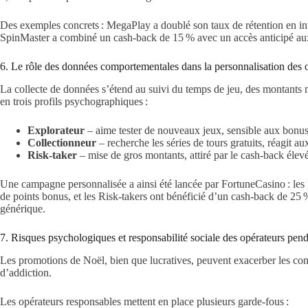
Des exemples concrets : MegaPlay a doublé son taux de rétention en intr
SpinMaster a combiné un cash‑back de 15 % avec un accès anticipé aux 
6. Le rôle des données comportementales dans la personnalisation des 
La collecte de données s’étend au suivi du temps de jeu, des montants m
en trois profils psychographiques :
Explorateur
– aime tester de nouveaux jeux, sensible aux bonu
Collectionneur
– recherche les séries de tours gratuits, réagit 
Risk‑taker
– mise de gros montants, attiré par le cash‑back élevé
Une campagne personnalisée a ainsi été lancée par FortuneCasino : les 
de points bonus, et les Risk‑takers ont bénéficié d’un cash‑back de 25
générique.
7. Risques psychologiques et responsabilité sociale des opérateurs penda
Les promotions de Noël, bien que lucratives, peuvent exacerber les comp
d’addiction.
Les opérateurs responsables mettent en place plusieurs garde‑fous :