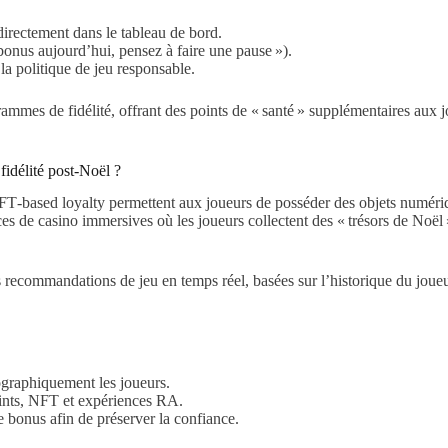
directement dans le tableau de bord.
onus aujourd’hui, pensez à faire une pause »).
 la politique de jeu responsable.
s de fidélité, offrant des points de « santé » supplémentaires aux joueu
fidélité post‑Noël ?
NFT‑based loyalty permettent aux joueurs de posséder des objets numéri
s de casino immersives où les joueurs collectent des « trésors de Noël 
 des recommandations de jeu en temps réel, basées sur l’historique du jou
ographiquement les joueurs.
ints, NFT et expériences RA.
bonus afin de préserver la confiance.