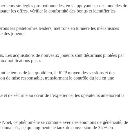
ner leurs stratégies promotionnelles, en s’appuyant sur des modèles de
rer les offres, vérifier la conformité des bonus et identifier les
yserons les plateformes leaders, mettrons en lumière les mécanismes
re des joueurs.
ois. Les acquisitions de nouveaux joueurs sont désormais pilotées par
aux notifications push.
hant le temps de jeu quotidien, le RTP moyen des sessions et des
tion de mise responsable, transformant le contrôle du jeu en une
e et de sécurité au cœur de l’expérience, les opérateurs améliorent la
 de Noël, ce phénomène se combine avec des émotions de générosité, de
rsonnalisés, ce qui augmente le taux de conversion de 35 % en