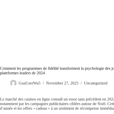
Skip
to
content
Comment les programmes de fidélité transforment la psychologie des jou
plateformes leaders de 2024
GuaUserWa5
November 27, 2025
Uncategorized
Le marché des casinos en ligne connaît un essor sans précédent en 202
notamment par les campagnes publicitaires ciblées autour de Noël. Cette 
d’année et les offres « cadeau » à un sentiment de récompense immédia