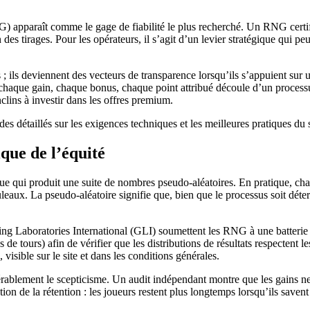
apparaît comme le gage de fiabilité le plus recherché. Un RNG certifi
des tirages. Pour les opérateurs, il s’agit d’un levier stratégique qui pe
; ils deviennent des vecteurs de transparence lorsqu’ils s’appuient sur 
que gain, chaque bonus, chaque point attribué découle d’un processus 
clins à investir dans les offres premium.
es détaillés sur les exigences techniques et les meilleures pratiques du 
que de l’équité
i produit une suite de nombres pseudo‑aléatoires. En pratique, chaqu
ux. La pseudo‑aléatoire signifie que, bien que le processus soit détermin
g Laboratories International (GLI) soumettent les RNG à une batterie
 de tours) afin de vérifier que les distributions de résultats respecten
l, visible sur le site et dans les conditions générales.
blement le scepticisme. Un audit indépendant montre que les gains ne so
tion de la rétention : les joueurs restent plus longtemps lorsqu’ils saven