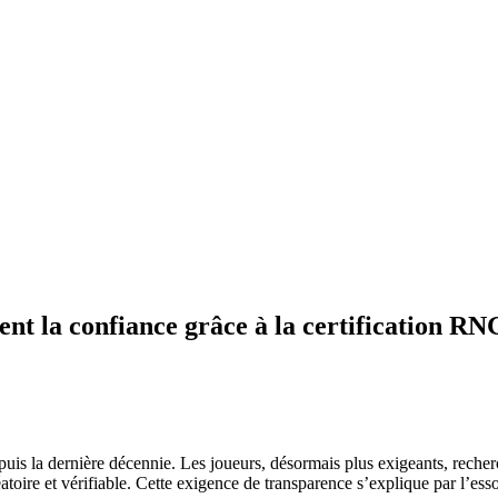
t la confiance grâce à la certification RNG
is la dernière décennie. Les joueurs, désormais plus exigeants, recherc
atoire et vérifiable. Cette exigence de transparence s’explique par l’ess