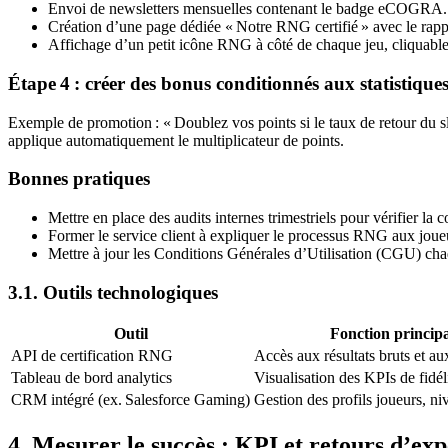
Envoi de newsletters mensuelles contenant le badge eCOGRA.
Création d’une page dédiée « Notre RNG certifié » avec le rappo
Affichage d’un petit icône RNG à côté de chaque jeu, cliquable p
Étape 4 : créer des bonus conditionnés aux statistiqu
Exemple de promotion : « Doublez vos points si le taux de retour du s
applique automatiquement le multiplicateur de points.
Bonnes pratiques
Mettre en place des audits internes trimestriels pour vérifier la 
Former le service client à expliquer le processus RNG aux joueu
Mettre à jour les Conditions Générales d’Utilisation (CGU) ch
3.1. Outils technologiques
Outil
Fonction principa
API de certification RNG
Accès aux résultats bruts et aux
Tableau de bord analytics
Visualisation des KPIs de fidé
CRM intégré (ex. Salesforce Gaming)
Gestion des profils joueurs, n
4. Mesurer le succès : KPI et retours d’ex