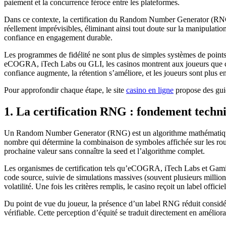
paiement et la concurrence féroce entre les plateformes.
Dans ce contexte, la certification du Random Number Generator (RNG) 
réellement imprévisibles, éliminant ainsi tout doute sur la manipulation 
confiance en engagement durable.
Les programmes de fidélité ne sont plus de simples systèmes de points 
eCOGRA, iTech Labs ou GLI, les casinos montrent aux joueurs que cha
confiance augmente, la rétention s’améliore, et les joueurs sont plus en
Pour approfondir chaque étape, le site
casino en ligne
propose des guid
1. La certification RNG : fondement techni
Un Random Number Generator (RNG) est un algorithme mathématique qu
nombre qui détermine la combinaison de symboles affichée sur les roulea
prochaine valeur sans connaître la seed et l’algorithme complet.
Les organismes de certification tels qu’eCOGRA, iTech Labs et Gamin
code source, suivie de simulations massives (souvent plusieurs millions
volatilité. Une fois les critères remplis, le casino reçoit un label officie
Du point de vue du joueur, la présence d’un label RNG réduit considéra
vérifiable. Cette perception d’équité se traduit directement en améliora