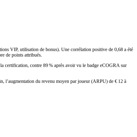
ions VIP, utilisation de bonus). Une corrélation positive de 0,68 a été
e de points attribués.
 la certification, contre 89 % après avoir vu le badge eCOGRA sur
ySpin, l’augmentation du revenu moyen par joueur (ARPU) de € 12 à