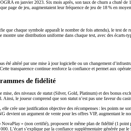
eCOGRA en janvier 2023. Six mois après, son taux de churn a chuté de 1
que page de jeu, augmentaient leur fréquence de jeu de 18 % en moye
fie que chaque symbole apparaît le nombre de fois attendu), le test de run
e montre une distribution uniforme dans chaque test, avec des écarts‑t
as été altéré par une mise à jour logicielle ou un changement d’infrastr
o. Cette transparence continue renforce la confiance et permet aux opéra
grammes de fidélité
e mise, des niveaux de statut (Silver, Gold, Platinum) et des bonus exclu
al. Ainsi, le joueur comprend que son statut n’est pas une faveur du cas
 elle crée une justification objective des récompenses : les points ne 
NG devient un argument de vente pour les offres VIP, augmentant le nom
« NovaPlay » (non certifié), proposent le même plan de fidélité (1 poin
. L’écart s’explique par la confiance supplémentaire générée par le lab