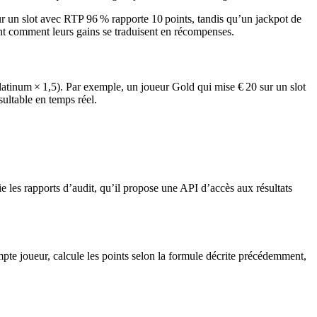
sur un slot avec RTP 96 % rapporte 10 points, tandis qu’un jackpot de
nt comment leurs gains se traduisent en récompenses.
 Platinum × 1,5). Par exemple, un joueur Gold qui mise € 20 sur un slot
sultable en temps réel.
ie les rapports d’audit, qu’il propose une API d’accès aux résultats
e joueur, calcule les points selon la formule décrite précédemment,