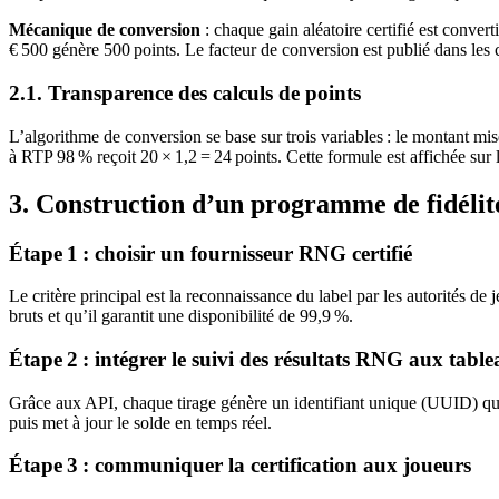
Mécanique de conversion
: chaque gain aléatoire certifié est conve
€ 500 génère 500 points. Le facteur de conversion est publié dans le
2.1. Transparence des calculs de points
L’algorithme de conversion se base sur trois variables : le montant mis
à RTP 98 % reçoit 20 × 1,2 = 24 points. Cette formule est affichée sur
3. Construction d’un programme de fidélit
Étape 1 : choisir un fournisseur RNG certifié
Le critère principal est la reconnaissance du label par les autorités d
bruts et qu’il garantit une disponibilité de 99,9 %.
Étape 2 : intégrer le suivi des résultats RNG aux table
Grâce aux API, chaque tirage génère un identifiant unique (UUID) qu
puis met à jour le solde en temps réel.
Étape 3 : communiquer la certification aux joueurs