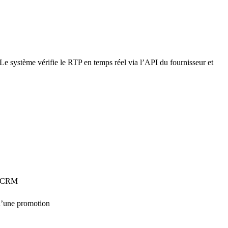
e système vérifie le RTP en temps réel via l’API du fournisseur et
le CRM
d’une promotion