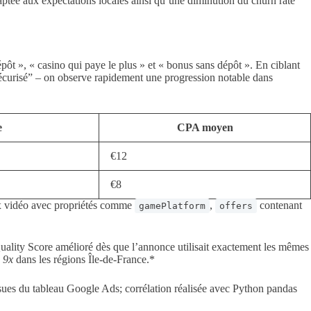
tée aux expectations locales ainsi qu’une diminution du churn rate
épôt », « casino qui paye le plus » et « bonus sans dépôt ». En ciblant
sécurisé” – on observe rapidement une progression notable dans
e
CPA moyen
€12
€8
eux vidéo avec propriétés comme
,
contenant
gamePlatform
offers
ality Score amélioré dès que l’annonce utilisait exactement les mêmes
o
9x
dans les régions Île-de-France.*
ues du tableau Google Ads; corrélation réalisée avec Python pandas