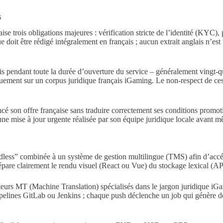
s
se trois obligations majeures : vérification stricte de l’identité (KYC), 
 doit être rédigé intégralement en français ; aucun extrait anglais n’est 
ais pendant toute la durée d’ouverture du service – généralement vingt‑qu
fiquement sur un corpus juridique français iGaming. Le non‑respect de 
ancé son offre française sans traduire correctement ses conditions promot
à une mise à jour urgente réalisée par son équipe juridique locale avant
dless” combinée à un système de gestion multilingue (TMS) afin d’accélé
e clairement le rendu visuel (React ou Vue) du stockage lexical (AP
urs MT (Machine Translation) spécialisés dans le jargon juridique iGa
pelines GitLab ou Jenkins ; chaque push déclenche un job qui génère d