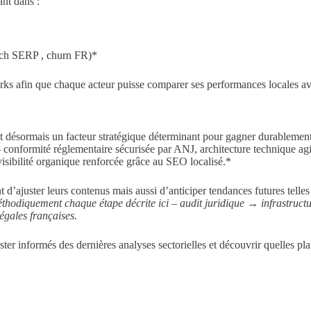
ant dans :
nch SERP , churn FR)*
rks afin que chaque acteur puisse comparer ses performances locales ave
est désormais un facteur stratégique déterminant pour gagner durableme
 – conformité réglementaire sécurisée par ANJ, architecture technique ag
 visibilité organique renforcée grâce au SEO localisé.*
ajuster leurs contenus mais aussi d’anticiper tendances futures telles q
thodiquement chaque étape décrite ici – audit juridique → infrastr
égales françaises.
er informés des dernières analyses sectorielles et découvrir quelles pla