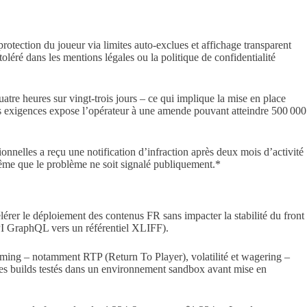
protection du joueur via limites auto‑exclues et affichage transparent
toléré dans les mentions légales ou la politique de confidentialité
atre heures sur vingt‑trois jours – ce qui implique la mise en place
ces exigences expose l’opérateur à une amende pouvant atteindre 500 000
ionnelles a reçu une notification d’infraction après deux mois d’activité
 même que le problème ne soit signalé publiquement.*
rer le déploiement des contenus FR sans impacter la stabilité du front
I GraphQL vers un référentiel XLIFF).
ming – notamment RTP (Return To Player), volatilité et wagering –
es builds testés dans un environnement sandbox avant mise en