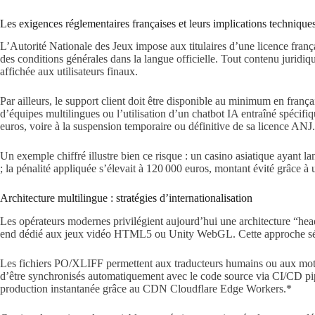
Les exigences réglementaires françaises et leurs implications technique
L’Autorité Nationale des Jeux impose aux titulaires d’une licence françai
des conditions générales dans la langue officielle. Tout contenu juridique
affichée aux utilisateurs finaux.
Par ailleurs, le support client doit être disponible au minimum en franç
d’équipes multilingues ou l’utilisation d’un chatbot IA entraîné spéci
euros, voire à la suspension temporaire ou définitive de sa licence ANJ.
Un exemple chiffré illustre bien ce risque : un casino asiatique ayant l
; la pénalité appliquée s’élevait à 120 000 euros, montant évité grâce 
Architecture multilingue : stratégies d’internationalisation
Les opérateurs modernes privilégient aujourd’hui une architecture “hea
end dédié aux jeux vidéo HTML5 ou Unity WebGL. Cette approche sépar
Les fichiers PO/XLIFF permettent aux traducteurs humains ou aux mote
d’être synchronisés automatiquement avec le code source via CI/CD pi
production instantanée grâce au CDN Cloudflare Edge Workers.*