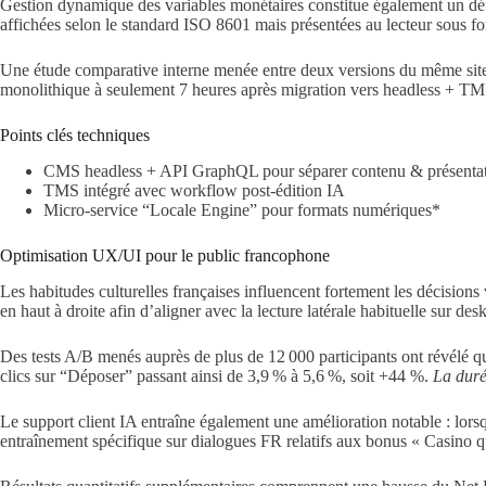
Gestion dynamique des variables monétaires constitue également un dé
affichées selon le standard ISO 8601 mais présentées au lecteur sous 
Une étude comparative interne menée entre deux versions du même site
monolithique à seulement 7 heures après migration vers headless + TM
Points clés techniques
CMS headless + API GraphQL pour séparer contenu & présenta
TMS intégré avec workflow post‑édition IA
Micro‑service “Locale Engine” pour formats numériques*
Optimisation UX/UI pour le public francophone
Les habitudes culturelles françaises influencent fortement les décisions 
en haut à droite afin d’aligner avec la lecture latérale habituelle sur d
Des tests A/B menés auprès de plus de 12 000 participants ont révélé q
clics sur “Déposer” passant ainsi de 3,9 % à 5,6 %, soit +44 %.
La durée
Le support client IA entraîne également une amélioration notable : lorsq
entraînement spécifique sur dialogues FR relatifs aux bonus « Casino q