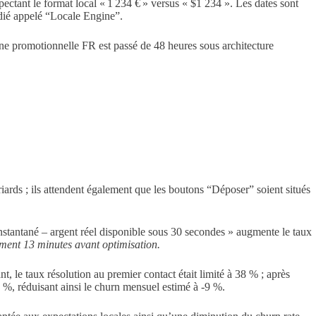
tant le format local « 1 234 € » versus « $1 234 ». Les dates sont
édié appelé “Locale Engine”.
e promotionnelle FR est passé de 48 heures sous architecture
criards ; ils attendent également que les boutons “Déposer” soient situés
nstantané – argent réel disponible sous 30 secondes » augmente le taux
ment 13 minutes avant optimisation.
, le taux résolution au premier contact était limité à 38 % ; après
 %, réduisant ainsi le churn mensuel estimé à -9 %.