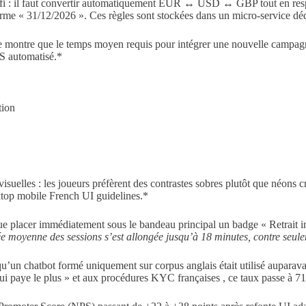
fi : il faut convertir automatiquement EUR ↔ USD ↔ GBP tout en respec
forme « 31/12/2026 ». Ces règles sont stockées dans un micro‑service d
 montre que le temps moyen requis pour intégrer une nouvelle campagn
S automatisé.*
tion
visuelles : les joueurs préfèrent des contrastes sobres plutôt que néons 
esktop mobile French UI guidelines.*
ue placer immédiatement sous le bandeau principal un badge « Retrait i
 moyenne des sessions s’est allongée jusqu’à 18 minutes, contre seule
u’un chatbot formé uniquement sur corpus anglais était utilisé auparavant
ui paye le plus » et aux procédures KYC françaises , ce taux passe à 71