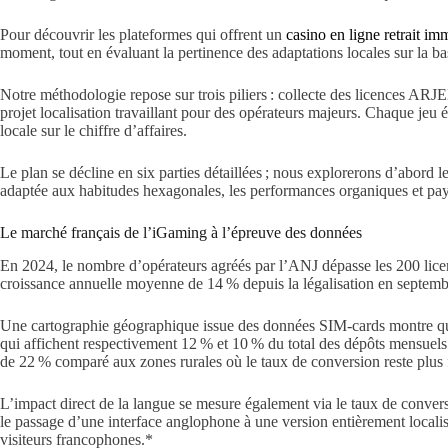
Pour découvrir les plateformes qui offrent un
casino en ligne retrait im
moment, tout en évaluant la pertinence des adaptations locales sur la ba
Notre méthodologie repose sur trois piliers : collecte des licences ARJ
projet localisation travaillant pour des opérateurs majeurs. Chaque jeu
locale sur le chiffre d’affaires.
Le plan se décline en six parties détaillées ; nous explorerons d’abord l
adaptée aux habitudes hexagonales, les performances organiques et paya
Le marché français de l’iGaming à l’épreuve des données
En 2024, le nombre d’opérateurs agréés par l’ANJ dépasse les 200 licen
croissance annuelle moyenne de 14 % depuis la légalisation en septembr
Une cartographie géographique issue des données SIM‑cards montre que
qui affichent respectivement 12 % et 10 % du total des dépôts mensuels. C
de 22 % comparé aux zones rurales où le taux de conversion reste plus f
L’impact direct de la langue se mesure également via le taux de conver
le passage d’une interface anglophone à une version entièrement locali
visiteurs francophones.*