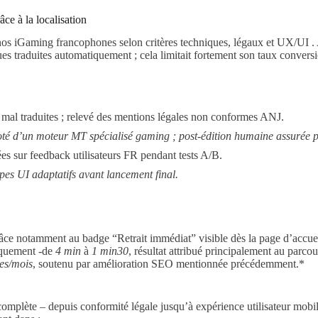
ce à la localisation
 iGaming francophones selon critères techniques, légaux et UX/UI . Avan
es traduites automatiquement ; cela limitait fortement son taux convers
u mal traduites ; relevé des mentions légales non conformes ANJ.
é d’un moteur MT spécialisé gaming ; post‑édition humaine assurée pa
ées sur feedback utilisateurs FR pendant tests A/B.
ypes UI adaptatifs avant lancement final.
ce notamment au badge “Retrait immédiat” visible dès la page d’accue
tiquement ‑de
4 min
à
1 min30
, résultat attribué principalement au parcou
tes/mois
, soutenu par amélioration SEO mentionnée précédemment.*
 complète – depuis conformité légale jusqu’à expérience utilisateur m