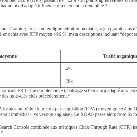
Promoter Score (NPS) passant de +22 à +38 points après refonte UI adap
que pixel adapté influence directement la rentabilité.*
pour iGaming : « casino en ligne retrait immédiat », « jeu gratuit sans d
es H1 enrichis avec RTP moyen >96 %, méta descriptions incluant “dépot 
 moyenne
Trafic organiqu
45k
78k
L canonicals FR (« fr.example.com »), balisage schema.org adapté aux j
r des mots-clés cités précédemment.*
cales ont réduit leur coût par acquisition (CPA) moyen grâce à un Qu
 retrait immédiat » vs version anglaise). Le ROAS passe alors from
6x
t
PI Search Console combinée aux métriques Click‑Through Rate (CTR) iss
.*