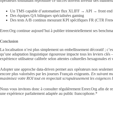
opérateurs souhaitant reproduire ce succès doivent investir dès mainten
Un TMS capable d’automatiser flux XLIFF → API → front end
Des équipes QA bilingues spécialisées gaming
Des tests A/B continus mesurant KPI spécifiques FR (CTR Fre
Ereer.Org continue aujourd’hui à publier trimestriellement ses benchma
Conclusion
La localisation n’est plus simplement un embellissement décoratif ; c’
qu’une adaptation linguistique rigoureuse impacte tous les leviers clés
expérience utilisateur calibrée selon attentes culturelles hexagonales et
Adopter une approche data‑driven permet aux opérateurs non seulement d’
encore plus valorisées par les joueurs Français exigeants.
En suivant mé
maximisez votre ROI tout en respectait scrupuleusement les exigences l
Nous vous invitons donc à consulter régulièrement Ereer.Org afin de rest
une expérience parfaitement adaptée au public francophone.*