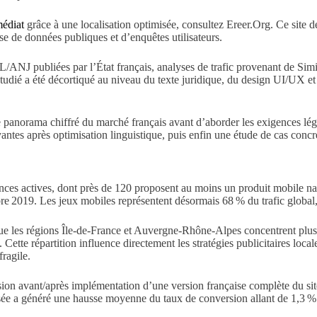
médiat
grâce à une localisation optimisée, consultez Ereer.Org. Ce site 
se de données publiques et d’enquêtes utilisateurs.
EL/ANJ publiées par l’État français, analyses de trafic provenant de Si
 étudié a été décortiqué au niveau du texte juridique, du design UI/UX e
e panorama chiffré du marché français avant d’aborder les exigences légal
ntes après optimisation linguistique, puis enfin une étude de cas concr
ces actives, dont près de 120 proposent au moins un produit mobile nati
e 2019. Les jeux mobiles représentent désormais 68 % du trafic global,
 les régions Île‑de‑France et Auvergne‑Rhône‑Alpes concentrent plus 
ette répartition influence directement les stratégies publicitaires locale
ragile.
sion avant/après implémentation d’une version française complète du si
sée a généré une hausse moyenne du taux de conversion allant de 1,3 % 