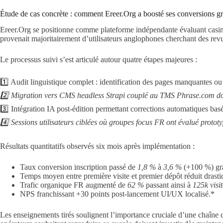
Étude de cas concrète : comment Ereer.Org a boosté ses conversions grâ
Ereer.Org se positionne comme plateforme indépendante évaluant casinos
provenait majoritairement d’utilisateurs anglophones cherchant des revu
Le processus suivi s’est articulé autour quatre étapes majeures :
1️⃣ Audit linguistique complet : identification des pages manquantes o
2️⃣ Migration vers CMS headless Strapi couplé au TMS Phrase.com dot
3️⃣ Intégration IA post‑édition permettant corrections automatiques bas
4️⃣ Sessions utilisateurs ciblées où groupes focus FR ont évalué protot
Résultats quantitatifs observés six mois après implémentation :
Taux conversion inscription passé de
1,8 %
à
3,6 %
(+100 %) grâ
Temps moyen entre première visite et premier dépôt réduit dras
Trafic organique FR augmenté de
62 %
passant ainsi à
125k visi
NPS franchissant +30 points post‐lancement UI/UX localisé.*
Les enseignements tirés soulignent l’importance cruciale d’une chaîne