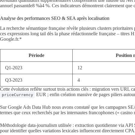
Résultats quantitatifs supplémentaires comprennent une hausse du Net 
annuel passantde8 %à4 %. Ces indicateurs démontrent clairement que cha
Analyse des performances SEO & SEA après localisation
La recherche sémantique française révèle plusieurs clusters prioritaires 
ces expressions long tail dès la phase rédactionnelle française – titr
Google.fr.*
Période
Position
Q1‑2023
12
Q3‑2023
4
Cette évolution reflète surtout trois actions clés : migration vers UR
EUR ; enfin création massive de pages piliers autou
priceCurrency
Sur Google Ads Data Hub nous avons constaté que les campagnes SEA lo
termes que ceux recherchés par les internautes francophones (« casino
Méthodologie data-journalism utilisée : extraction quotidienne via A
pour identifier quelles variations lexicales influencent directement CPA