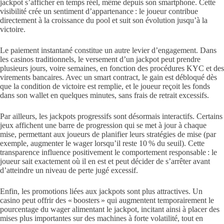
jackpot s’afficher en temps réel, même depuis son smartphone. Cette
visibilité crée un sentiment d’appartenance : le joueur contribue
directement à la croissance du pool et suit son évolution jusqu’à la
victoire.
Le paiement instantané constitue un autre levier d’engagement. Dans
les casinos traditionnels, le versement d’un jackpot peut prendre
plusieurs jours, voire semaines, en fonction des procédures KYC et des
virements bancaires. Avec un smart contract, le gain est débloqué dès
que la condition de victoire est remplie, et le joueur reçoit les fonds
dans son wallet en quelques minutes, sans frais de retrait excessifs.
Par ailleurs, les jackpots progressifs sont désormais interactifs. Certains
jeux affichent une barre de progression qui se met à jour à chaque
mise, permettant aux joueurs de planifier leurs stratégies de mise (par
exemple, augmenter le wager lorsqu’il reste 10 % du seuil). Cette
transparence influence positivement le comportement responsable : le
joueur sait exactement où il en est et peut décider de s’arrêter avant
d’atteindre un niveau de perte jugé excessif.
Enfin, les promotions liées aux jackpots sont plus attractives. Un
casino peut offrir des « boosters » qui augmentent temporairement le
pourcentage du wager alimentant le jackpot, incitant ainsi à placer des
mises plus importantes sur des machines à forte volatilité, tout en