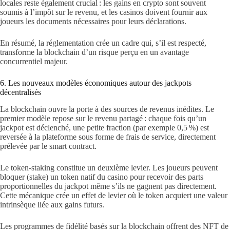
locales reste également crucial : les gains en crypto sont souvent
soumis à l’impôt sur le revenu, et les casinos doivent fournir aux
joueurs les documents nécessaires pour leurs déclarations.
En résumé, la réglementation crée un cadre qui, s’il est respecté,
transforme la blockchain d’un risque perçu en un avantage
concurrentiel majeur.
6. Les nouveaux modèles économiques autour des jackpots
décentralisés
La blockchain ouvre la porte à des sources de revenus inédites. Le
premier modèle repose sur le revenu partagé : chaque fois qu’un
jackpot est déclenché, une petite fraction (par exemple 0,5 %) est
reversée à la plateforme sous forme de frais de service, directement
prélevée par le smart contract.
Le token‑staking constitue un deuxième levier. Les joueurs peuvent
bloquer (stake) un token natif du casino pour recevoir des parts
proportionnelles du jackpot même s’ils ne gagnent pas directement.
Cette mécanique crée un effet de levier où le token acquiert une valeur
intrinsèque liée aux gains futurs.
Les programmes de fidélité basés sur la blockchain offrent des NFT de