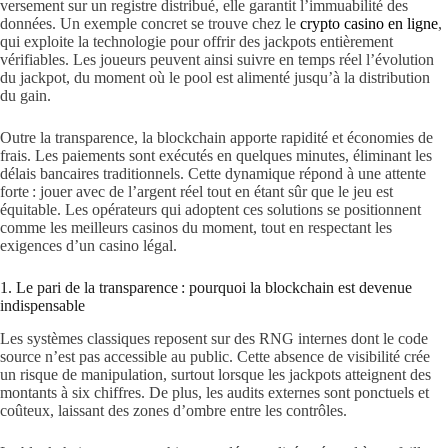
versement sur un registre distribué, elle garantit l’immuabilité des
données. Un exemple concret se trouve chez le
crypto casino en ligne
,
qui exploite la technologie pour offrir des jackpots entièrement
vérifiables. Les joueurs peuvent ainsi suivre en temps réel l’évolution
du jackpot, du moment où le pool est alimenté jusqu’à la distribution
du gain.
Outre la transparence, la blockchain apporte rapidité et économies de
frais. Les paiements sont exécutés en quelques minutes, éliminant les
délais bancaires traditionnels. Cette dynamique répond à une attente
forte : jouer avec de l’argent réel tout en étant sûr que le jeu est
équitable. Les opérateurs qui adoptent ces solutions se positionnent
comme les meilleurs casinos du moment, tout en respectant les
exigences d’un casino légal.
1. Le pari de la transparence : pourquoi la blockchain est devenue
indispensable
Les systèmes classiques reposent sur des RNG internes dont le code
source n’est pas accessible au public. Cette absence de visibilité crée
un risque de manipulation, surtout lorsque les jackpots atteignent des
montants à six chiffres. De plus, les audits externes sont ponctuels et
coûteux, laissant des zones d’ombre entre les contrôles.