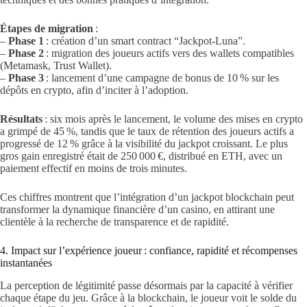
Étapes de migration
:
–
Phase 1
: création d’un smart contract “Jackpot‑Luna”.
–
Phase 2
: migration des joueurs actifs vers des wallets compatibles
(Metamask, Trust Wallet).
–
Phase 3
: lancement d’une campagne de bonus de 10 % sur les
dépôts en crypto, afin d’inciter à l’adoption.
Résultats
: six mois après le lancement, le volume des mises en crypto
a grimpé de 45 %, tandis que le taux de rétention des joueurs actifs a
progressé de 12 % grâce à la visibilité du jackpot croissant. Le plus
gros gain enregistré était de 250 000 €, distribué en ETH, avec un
paiement effectif en moins de trois minutes.
Ces chiffres montrent que l’intégration d’un jackpot blockchain peut
transformer la dynamique financière d’un casino, en attirant une
clientèle à la recherche de transparence et de rapidité.
4. Impact sur l’expérience joueur : confiance, rapidité et récompenses
instantanées
La perception de légitimité passe désormais par la capacité à vérifier
chaque étape du jeu. Grâce à la blockchain, le joueur voit le solde du