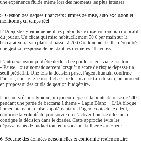
une expérience fluide même lors des moments les plus intenses.
5. Gestion des risques financiers : limites de mise, auto‑exclusion et
monitoring en temps réel
L’IA ajuste dynamiquement les plafonds de mise en fonction du profil
du joueur. Un client qui mise habituellement 50 € par main sur le
baccarat verra son plafond passer à 200 € uniquement s’il a démontré
une gestion responsable pendant les dernières 48 heures.
L’auto‑exclusion peut être déclenchée par le joueur via le bouton
« Pause » ou automatiquement lorsqu’un score de risque dépasse un
seuil prédéfini. Une fois la décision prise, l’agent humain confirme
l’action, consigne le motif et assure le suivi post‑exclusion, notamment
en proposant des outils de gestion budgétaire.
Dans un scénario typique, un joueur dépasse la limite de mise de 500 €
pendant une partie de baccarat à thème « Lapin Blanc ». L’IA bloque
immédiatement la mise supplémentaire, l’agent contacte le client,
confirme la volonté de poursuivre ou d’activer l’auto‑exclusion, et
consigne la décision dans le dossier. Cette approche évite les
dépassements de budget tout en respectant la liberté du joueur.
6. Sécurité des données personnelles et conformité réglementaire