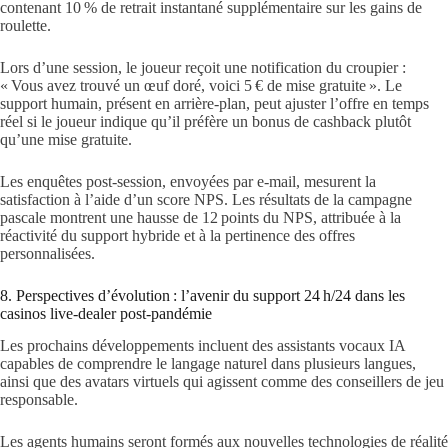
contenant 10 % de retrait instantané supplémentaire sur les gains de
roulette.
Lors d’une session, le joueur reçoit une notification du croupier :
« Vous avez trouvé un œuf doré, voici 5 € de mise gratuite ». Le
support humain, présent en arrière‑plan, peut ajuster l’offre en temps
réel si le joueur indique qu’il préfère un bonus de cashback plutôt
qu’une mise gratuite.
Les enquêtes post‑session, envoyées par e‑mail, mesurent la
satisfaction à l’aide d’un score NPS. Les résultats de la campagne
pascale montrent une hausse de 12 points du NPS, attribuée à la
réactivité du support hybride et à la pertinence des offres
personnalisées.
8. Perspectives d’évolution : l’avenir du support 24 h/24 dans les
casinos live‑dealer post‑pandémie
Les prochains développements incluent des assistants vocaux IA
capables de comprendre le langage naturel dans plusieurs langues,
ainsi que des avatars virtuels qui agissent comme des conseillers de jeu
responsable.
Les agents humains seront formés aux nouvelles technologies de réalité