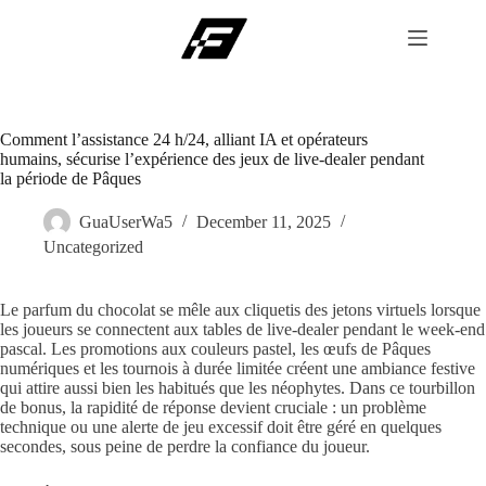
Skip
to
content
Comment l’assistance 24 h/24, alliant IA et opérateurs
humains, sécurise l’expérience des jeux de live‑dealer pendant
la période de Pâques
GuaUserWa5
December 11, 2025
Uncategorized
Le parfum du chocolat se mêle aux cliquetis des jetons virtuels lorsque
les joueurs se connectent aux tables de live‑dealer pendant le week‑end
pascal. Les promotions aux couleurs pastel, les œufs de Pâques
numériques et les tournois à durée limitée créent une ambiance festive
qui attire aussi bien les habitués que les néophytes. Dans ce tourbillon
de bonus, la rapidité de réponse devient cruciale : un problème
technique ou une alerte de jeu excessif doit être géré en quelques
secondes, sous peine de perdre la confiance du joueur.