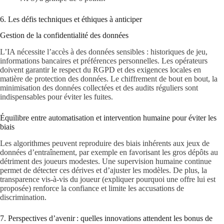
6. Les défis techniques et éthiques à anticiper
Gestion de la confidentialité des données
L’IA nécessite l’accès à des données sensibles : historiques de jeu,
informations bancaires et préférences personnelles. Les opérateurs
doivent garantir le respect du RGPD et des exigences locales en
matière de protection des données. Le chiffrement de bout en bout, la
minimisation des données collectées et des audits réguliers sont
indispensables pour éviter les fuites.
Équilibre entre automatisation et intervention humaine pour éviter les
biais
Les algorithmes peuvent reproduire des biais inhérents aux jeux de
données d’entraînement, par exemple en favorisant les gros dépôts au
détriment des joueurs modestes. Une supervision humaine continue
permet de détecter ces dérives et d’ajuster les modèles. De plus, la
transparence vis‑à‑vis du joueur (expliquer pourquoi une offre lui est
proposée) renforce la confiance et limite les accusations de
discrimination.
7. Perspectives d’avenir : quelles innovations attendent les bonus de