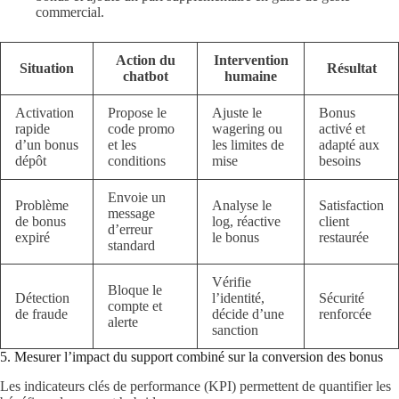
commercial.
Action du
Intervention
Situation
Résultat
chatbot
humaine
Activation
Propose le
Ajuste le
Bonus
rapide
code promo
wagering ou
activé et
d’un bonus
et les
les limites de
adapté aux
dépôt
conditions
mise
besoins
Envoie un
Problème
Analyse le
Satisfaction
message
de bonus
log, réactive
client
d’erreur
expiré
le bonus
restaurée
standard
Vérifie
Bloque le
Détection
l’identité,
Sécurité
compte et
de fraude
décide d’une
renforcée
alerte
sanction
5. Mesurer l’impact du support combiné sur la conversion des bonus
Les indicateurs clés de performance (KPI) permettent de quantifier les