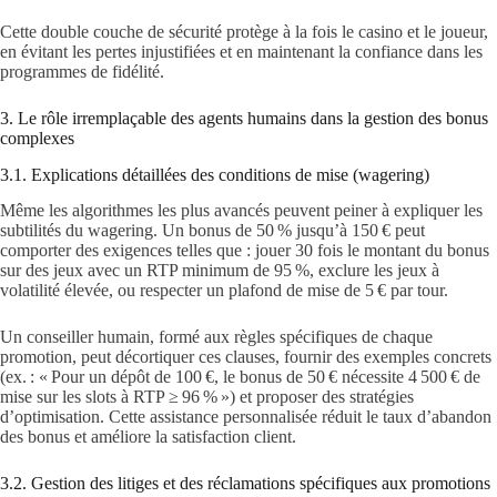
Cette double couche de sécurité protège à la fois le casino et le joueur,
en évitant les pertes injustifiées et en maintenant la confiance dans les
programmes de fidélité.
3. Le rôle irremplaçable des agents humains dans la gestion des bonus
complexes
3.1. Explications détaillées des conditions de mise (wagering)
Même les algorithmes les plus avancés peuvent peiner à expliquer les
subtilités du wagering. Un bonus de 50 % jusqu’à 150 € peut
comporter des exigences telles que : jouer 30 fois le montant du bonus
sur des jeux avec un RTP minimum de 95 %, exclure les jeux à
volatilité élevée, ou respecter un plafond de mise de 5 € par tour.
Un conseiller humain, formé aux règles spécifiques de chaque
promotion, peut décortiquer ces clauses, fournir des exemples concrets
(ex. : « Pour un dépôt de 100 €, le bonus de 50 € nécessite 4 500 € de
mise sur les slots à RTP ≥ 96 % ») et proposer des stratégies
d’optimisation. Cette assistance personnalisée réduit le taux d’abandon
des bonus et améliore la satisfaction client.
3.2. Gestion des litiges et des réclamations spécifiques aux promotions