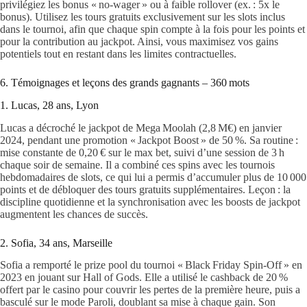
privilégiez les bonus « no‑wager » ou à faible rollover (ex. : 5x le
bonus). Utilisez les tours gratuits exclusivement sur les slots inclus
dans le tournoi, afin que chaque spin compte à la fois pour les points et
pour la contribution au jackpot. Ainsi, vous maximisez vos gains
potentiels tout en restant dans les limites contractuelles.
6. Témoignages et leçons des grands gagnants – 360 mots
1. Lucas, 28 ans, Lyon
Lucas a décroché le jackpot de Mega Moolah (2,8 M€) en janvier
2024, pendant une promotion « Jackpot Boost » de 50 %. Sa routine :
mise constante de 0,20 € sur le max bet, suivi d’une session de 3 h
chaque soir de semaine. Il a combiné ces spins avec les tournois
hebdomadaires de slots, ce qui lui a permis d’accumuler plus de 10 000
points et de débloquer des tours gratuits supplémentaires. Leçon : la
discipline quotidienne et la synchronisation avec les boosts de jackpot
augmentent les chances de succès.
2. Sofia, 34 ans, Marseille
Sofia a remporté le prize pool du tournoi « Black Friday Spin‑Off » en
2023 en jouant sur Hall of Gods. Elle a utilisé le cashback de 20 %
offert par le casino pour couvrir les pertes de la première heure, puis a
basculé sur le mode Paroli, doublant sa mise à chaque gain. Son