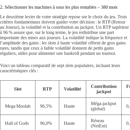
2. Sélectionner les machines à sous les plus rentables – 380 mots
Le deuxième levier de votre stratégie repose sur le choix du jeu. Trois
critères fondamentaux doivent guider votre décision : le RTP (Retour
au Joueur), la volatilité et la contribution au jackpot. Un RTP supérieur
à 96 % assure que, sur le long terme, le jeu redistribue une part
importante des mises aux joueurs. La volatilité indique la fréquence et
l’amplitude des gains : les slots à haute volatilité offrent de gros gains
rares, tandis que ceux à faible volatilité donnent de petits gains
réguliers, utiles pour alimenter une bankroll pendant un tournoi.
Voici un tableau comparatif de sept slots populaires, incluant leurs
caractéristiques clés :
Contribution
F
Slot
RTP
Volatilité
jackpot
Méga‑jackpot
Mega Moolah
96,5%
Haute
0
(global)
Réseau
Hall of Gods
96,0%
Haute
0
(NetEnt)