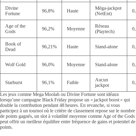
Divine
Méga‑jackpot
96,8%
Haute
0
Fortune
(NetEnt)
Age of the
Réseau
96,2%
Moyenne
0
Gods
(Playtech)
Book of
96,21%
Haute
Stand‑alone
0
Dead
Wolf Gold
96,0%
Moyenne
Stand‑alone
0
Aucun
Starburst
96,1%
Faible
0
jackpot
Les jeux comme Mega Moolah ou Divine Fortune sont idéaux
lorsqu’une campagne Black Friday propose un « jackpot boost » qui
double la contribution pendant 48 heures. En revanche, si vous
participez à un tournoi où le critère de classement repose sur le nombre
de points gagnés, un slot à volatilité moyenne comme Age of the Gods
peut offrir un meilleur équilibre entre fréquence de gains et potentiel de
points.