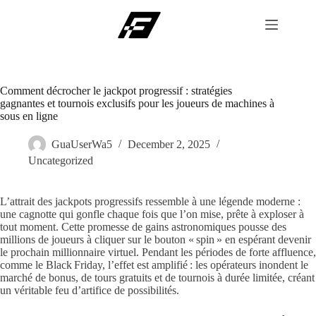
Skip
to
content
Comment décrocher le jackpot progressif : stratégies
gagnantes et tournois exclusifs pour les joueurs de machines à
sous en ligne
GuaUserWa5
December 2, 2025
Uncategorized
L’attrait des jackpots progressifs ressemble à une légende moderne :
une cagnotte qui gonfle chaque fois que l’on mise, prête à exploser à
tout moment. Cette promesse de gains astronomiques pousse des
millions de joueurs à cliquer sur le bouton « spin » en espérant devenir
le prochain millionnaire virtuel. Pendant les périodes de forte affluence,
comme le Black Friday, l’effet est amplifié : les opérateurs inondent le
marché de bonus, de tours gratuits et de tournois à durée limitée, créant
un véritable feu d’artifice de possibilités.