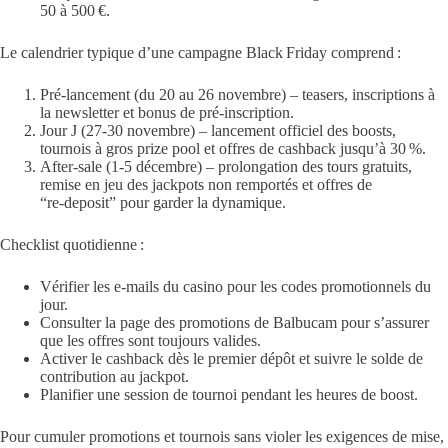
50 à 500 €.
Le calendrier typique d’une campagne Black Friday comprend :
Pré‑lancement (du 20 au 26 novembre) – teasers, inscriptions à
la newsletter et bonus de pré‑inscription.
Jour J (27‑30 novembre) – lancement officiel des boosts,
tournois à gros prize pool et offres de cashback jusqu’à 30 %.
After‑sale (1‑5 décembre) – prolongation des tours gratuits,
remise en jeu des jackpots non remportés et offres de
“re‑deposit” pour garder la dynamique.
Checklist quotidienne :
Vérifier les e‑mails du casino pour les codes promotionnels du
jour.
Consulter la page des promotions de Balbucam pour s’assurer
que les offres sont toujours valides.
Activer le cashback dès le premier dépôt et suivre le solde de
contribution au jackpot.
Planifier une session de tournoi pendant les heures de boost.
Pour cumuler promotions et tournois sans violer les exigences de mise,