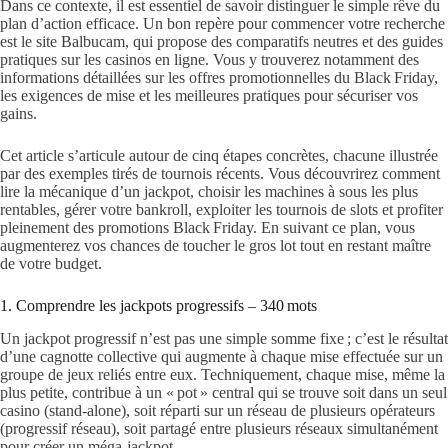
Dans ce contexte, il est essentiel de savoir distinguer le simple rêve du
plan d’action efficace. Un bon repère pour commencer votre recherche
est le site Balbucam, qui propose des comparatifs neutres et des guides
pratiques sur les casinos en ligne. Vous y trouverez notamment des
informations détaillées sur les offres promotionnelles du Black Friday,
les exigences de mise et les meilleures pratiques pour sécuriser vos
gains.
Cet article s’articule autour de cinq étapes concrètes, chacune illustrée
par des exemples tirés de tournois récents. Vous découvrirez comment
lire la mécanique d’un jackpot, choisir les machines à sous les plus
rentables, gérer votre bankroll, exploiter les tournois de slots et profiter
pleinement des promotions Black Friday. En suivant ce plan, vous
augmenterez vos chances de toucher le gros lot tout en restant maître
de votre budget.
1. Comprendre les jackpots progressifs – 340 mots
Un jackpot progressif n’est pas une simple somme fixe ; c’est le résultat
d’une cagnotte collective qui augmente à chaque mise effectuée sur un
groupe de jeux reliés entre eux. Techniquement, chaque mise, même la
plus petite, contribue à un « pot » central qui se trouve soit dans un seul
casino (stand‑alone), soit réparti sur un réseau de plusieurs opérateurs
(progressif réseau), soit partagé entre plusieurs réseaux simultanément
pour créer un méga‑jackpot.