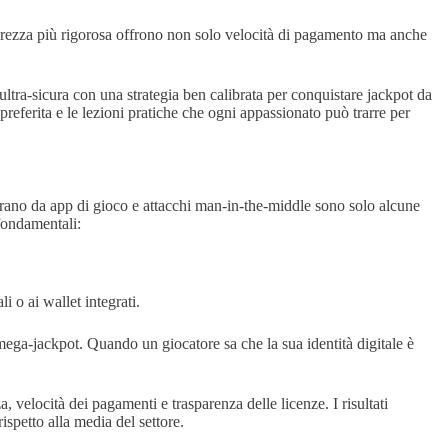
icurezza più rigorosa offrono non solo velocità di pagamento ma anche
ltra‑sicura con una strategia ben calibrata per conquistare jackpot da
preferita e le lezioni pratiche che ogni appassionato può trarre per
erano da app di gioco e attacchi man‑in‑the‑middle sono solo alcune
 fondamentali:
 o ai wallet integrati.
mega‑jackpot. Quando un giocatore sa che la sua identità digitale è
 velocità dei pagamenti e trasparenza delle licenze. I risultati
spetto alla media del settore.