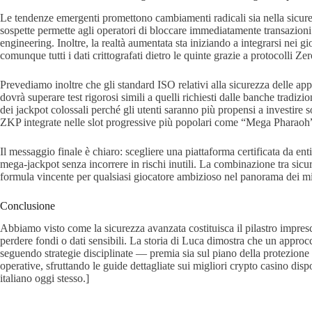
Le tendenze emergenti promettono cambiamenti radicali sia nella sicurezza
sospette permette agli operatori di bloccare immediatamente transazioni
engineering. Inoltre, la realtà aumentata sta iniziando a integrarsi nei
comunque tutti i dati crittografati dietro le quinte grazie a protocolli
Prevediamo inoltre che gli standard ISO relativi alla sicurezza delle ap
dovrà superare test rigorosi simili a quelli richiesti dalle banche tradiz
dei jackpot colossali perché gli utenti saranno più propensi a investir
ZKP integrate nelle slot progressive più popolari come “Mega Pharaoh
Il messaggio finale è chiaro: scegliere una piattaforma certificata da 
mega‑jackpot senza incorrere in rischi inutili. La combinazione tra sic
formula vincente per qualsiasi giocatore ambizioso nel panorama dei mig
Conclusione
Abbiamo visto come la sicurezza avanzata costituisca il pilastro imprescin
perdere fondi o dati sensibili. La storia di Luca dimostra che un appro
seguendo strategie disciplinate — premia sia sul piano della protezione 
operative, sfruttando le guide dettagliate sui migliori crypto casino di
italiano oggi stesso.]