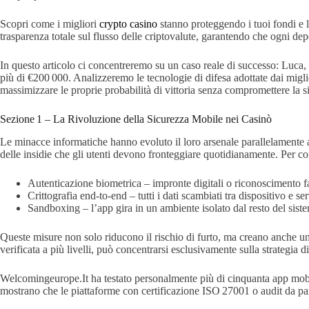
Scopri come i migliori
crypto casino
stanno proteggendo i tuoi fondi e l
trasparenza totale sul flusso delle criptovalute, garantendo che ogni dep
In questo articolo ci concentreremo su un caso reale di successo: Luca, 
più di €200 000. Analizzeremo le tecnologie di difesa adottate dai miglio
massimizzare le proprie probabilità di vittoria senza compromettere la s
Sezione 1 – La Rivoluzione della Sicurezza Mobile nei Casinò
Le minacce informatiche hanno evoluto il loro arsenale parallelamente 
delle insidie che gli utenti devono fronteggiare quotidianamente. Per con
Autenticazione biometrica – impronte digitali o riconoscimento fa
Crittografia end‑to‑end – tutti i dati scambiati tra dispositivo e 
Sandboxing – l’app gira in un ambiente isolato dal resto del sist
Queste misure non solo riducono il rischio di furto, ma creano anche un
verificata a più livelli, può concentrarsi esclusivamente sulla strategia 
Welcomingeurope.It ha testato personalmente più di cinquanta app mobili 
mostrano che le piattaforme con certificazione ISO 27001 o audit da part