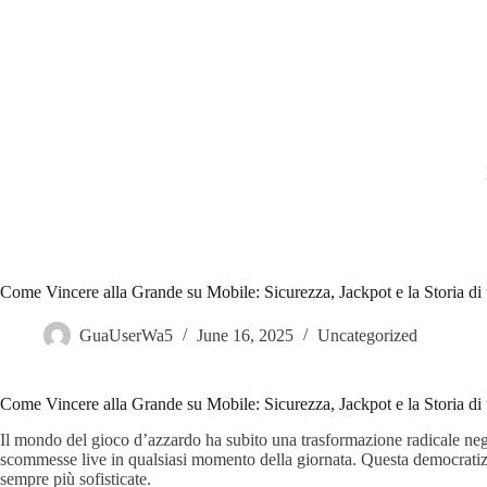
Skip
to
content
Come Vincere alla Grande su Mobile: Sicurezza, Jackpot e la Storia d
GuaUserWa5
June 16, 2025
Uncategorized
Come Vincere alla Grande su Mobile: Sicurezza, Jackpot e la Storia d
Il mondo del gioco d’azzardo ha subito una trasformazione radicale negli
scommesse live in qualsiasi momento della giornata. Questa democratizza
sempre più sofisticate.