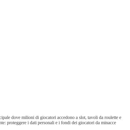
pale dove milioni di giocatori accedono a slot, tavoli da roulette e
e: proteggere i dati personali e i fondi dei giocatori da minacce