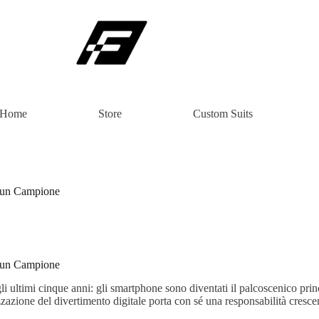
Home
Store
Custom Suits
i un Campione
i un Campione
 ultimi cinque anni: gli smartphone sono diventati il palcoscenico princi
zione del divertimento digitale porta con sé una responsabilità crescent