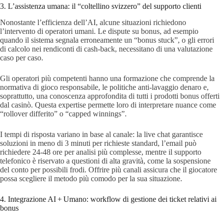
3. L’assistenza umana: il “coltellino svizzero” del supporto clienti
Nonostante l’efficienza dell’AI, alcune situazioni richiedono
l’intervento di operatori umani. Le dispute su bonus, ad esempio
quando il sistema segnala erroneamente un “bonus stuck”, o gli errori
di calcolo nei rendiconti di cash‑back, necessitano di una valutazione
caso per caso.
Gli operatori più competenti hanno una formazione che comprende la
normativa di gioco responsabile, le politiche anti‑lavaggio denaro e,
soprattutto, una conoscenza approfondita di tutti i prodotti bonus offerti
dal casinò. Questa expertise permette loro di interpretare nuance come
“rollover differito” o “capped winnings”.
I tempi di risposta variano in base al canale: la live chat garantisce
soluzioni in meno di 3 minuti per richieste standard, l’email può
richiedere 24‑48 ore per analisi più complesse, mentre il supporto
telefonico è riservato a questioni di alta gravità, come la sospensione
del conto per possibili frodi. Offrire più canali assicura che il giocatore
possa scegliere il metodo più comodo per la sua situazione.
4. Integrazione AI + Umano: workflow di gestione dei ticket relativi ai
bonus