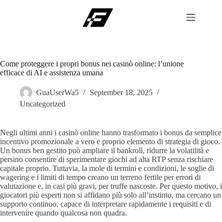
Skip
to
content
Come proteggere i propri bonus nei casinò online: l’unione
efficace di AI e assistenza umana
GuaUserWa5
September 18, 2025
Uncategorized
Negli ultimi anni i casinò online hanno trasformato i bonus da semplice
incentivo promozionale a vero e proprio elemento di strategia di gioco.
Un bonus ben gestito può ampliare il bankroll, ridurre la volatilità e
persino consentire di sperimentare giochi ad alta RTP senza rischiare
capitale proprio. Tuttavia, la mole di termini e condizioni, le soglie di
wagering e i limiti di tempo creano un terreno fertile per errori di
valutazione e, in casi più gravi, per truffe nascoste. Per questo motivo, i
giocatori più esperti non si affidano più solo all’instinto, ma cercano un
supporto continuo, capace di interpretare rapidamente i requisiti e di
intervenire quando qualcosa non quadra.