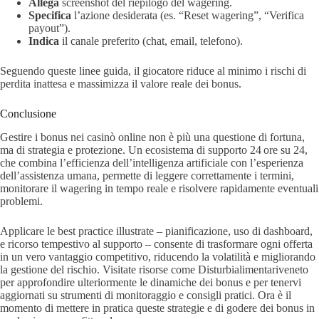
Allega
screenshot del riepilogo del wagering.
Specifica
l’azione desiderata (es. “Reset wagering”, “Verifica
payout”).
Indica
il canale preferito (chat, email, telefono).
Seguendo queste linee guida, il giocatore riduce al minimo i rischi di
perdita inattesa e massimizza il valore reale dei bonus.
Conclusione
Gestire i bonus nei casinò online non è più una questione di fortuna,
ma di strategia e protezione. Un ecosistema di supporto 24 ore su 24,
che combina l’efficienza dell’intelligenza artificiale con l’esperienza
dell’assistenza umana, permette di leggere correttamente i termini,
monitorare il wagering in tempo reale e risolvere rapidamente eventuali
problemi.
Applicare le best practice illustrate – pianificazione, uso di dashboard,
e ricorso tempestivo al supporto – consente di trasformare ogni offerta
in un vero vantaggio competitivo, riducendo la volatilità e migliorando
la gestione del rischio. Visitate risorse come Disturbialimentariveneto
per approfondire ulteriormente le dinamiche dei bonus e per tenervi
aggiornati su strumenti di monitoraggio e consigli pratici. Ora è il
momento di mettere in pratica queste strategie e di godere dei bonus in