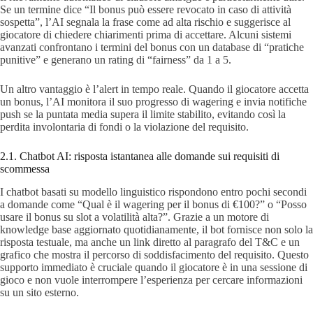
Se un termine dice “Il bonus può essere revocato in caso di attività
sospetta”, l’AI segnala la frase come ad alta rischio e suggerisce al
giocatore di chiedere chiarimenti prima di accettare. Alcuni sistemi
avanzati confrontano i termini del bonus con un database di “pratiche
punitive” e generano un rating di “fairness” da 1 a 5.
Un altro vantaggio è l’alert in tempo reale. Quando il giocatore accetta
un bonus, l’AI monitora il suo progresso di wagering e invia notifiche
push se la puntata media supera il limite stabilito, evitando così la
perdita involontaria di fondi o la violazione del requisito.
2.1. Chatbot AI: risposta istantanea alle domande sui requisiti di
scommessa
I chatbot basati su modello linguistico rispondono entro pochi secondi
a domande come “Qual è il wagering per il bonus di €100?” o “Posso
usare il bonus su slot a volatilità alta?”. Grazie a un motore di
knowledge base aggiornato quotidianamente, il bot fornisce non solo la
risposta testuale, ma anche un link diretto al paragrafo del T&C e un
grafico che mostra il percorso di soddisfacimento del requisito. Questo
supporto immediato è cruciale quando il giocatore è in una sessione di
gioco e non vuole interrompere l’esperienza per cercare informazioni
su un sito esterno.