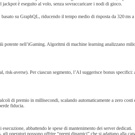
del jackpot è eseguito al volo, senza sovraccaricare i nodi di gioco.
lty basato su GraphQL, riducendo il tempo medio di risposta da 320 ms a 
 più potente nell’iGaming. Algoritmi di machine learning analizzano mili
l, risk‑averse). Per ciascun segmento, l’AI suggerisce bonus specifici: ad
i di premio in millisecondi, scalando automaticamente a zero costi qu
perde fiducia.
 di esecuzione, abbattendo le spese di mantenimento dei server dedicati.
 gli operatori possono offrire “premi dinamici” che si adattano alla cap