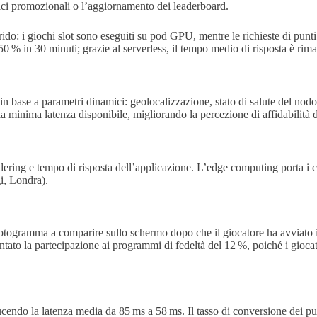
ici promozionali o l’aggiornamento dei leaderboard.
do: i giochi slot sono eseguiti su pod GPU, mentre le richieste di punti
% in 30 minuti; grazie al serverless, il tempo medio di risposta è rimast
in base a parametri dinamici: geolocalizzazione, stato di salute del nodo
a minima latenza disponibile, migliorando la percezione di affidabilità d
ring e tempo di risposta dell’applicazione. L’edge computing porta i cari
gi, Londra).
otogramma a comparire sullo schermo dopo che il giocatore ha avviato il
 la partecipazione ai programmi di fedeltà del 12 %, poiché i giocato
cendo la latenza media da 85 ms a 58 ms. Il tasso di conversione dei pun