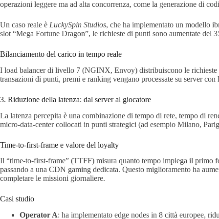
operazioni leggere ma ad alta concorrenza, come la generazione di cod
Un caso reale è
LuckySpin Studios
, che ha implementato un modello ibri
slot “Mega Fortune Dragon”, le richieste di punti sono aumentate del 350 
Bilanciamento del carico in tempo reale
I load balancer di livello 7 (NGINX, Envoy) distribuiscono le richieste 
transazioni di punti, premi e ranking vengano processate su server con l
3. Riduzione della latenza: dal server al giocatore
La latenza percepita è una combinazione di tempo di rete, tempo di rende
micro‑data‑center collocati in punti strategici (ad esempio Milano, Pari
Time‑to‑first‑frame e valore del loyalty
Il “time‑to‑first‑frame” (TTFF) misura quanto tempo impiega il primo f
passando a una CDN gaming dedicata. Questo miglioramento ha aumentato
completare le missioni giornaliere.
Casi studio
Operator A
: ha implementato edge nodes in 8 città europee, ridu