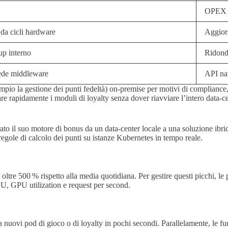
OPEX p
 da cicli hardware
Aggiorn
p interno
Ridond
ede middleware
API nat
mpio la gestione dei punti fedeltà) on‑premise per motivi di compliance
apidamente i moduli di loyalty senza dover riavviare l’intero data‑cent
rato il suo motore di bonus da un data‑center locale a una soluzione ib
regole di calcolo dei punti su istanze Kubernetes in tempo reale.
i oltre 500 % rispetto alla media quotidiana. Per gestire questi picchi, 
U, GPU utilization e request per second.
 nuovi pod di gioco o di loyalty in pochi secondi. Parallelamente, le