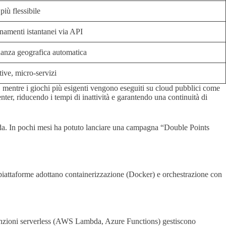
iù flessibile
amenti istantanei via API
anza geografica automatica
ive, micro‑servizi
, mentre i giochi più esigenti vengono eseguiti su cloud pubblici come
er, riducendo i tempi di inattività e garantendo una continuità di
rida. In pochi mesi ha potuto lanciare una campagna “Double Points
le piattaforme adottano containerizzazione (Docker) e orchestrazione con
 funzioni serverless (AWS Lambda, Azure Functions) gestiscono