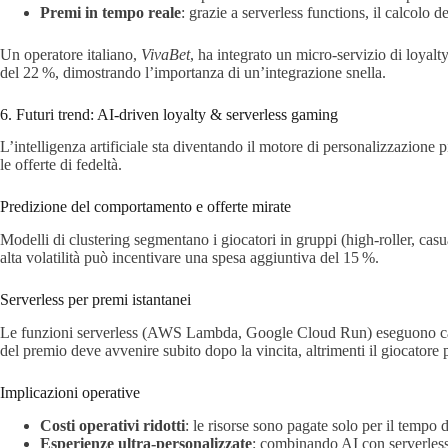
Premi in tempo reale
: grazie a serverless functions, il calcolo 
Un operatore italiano,
VivaBet
, ha integrato un micro‑servizio di loya
del 22 %, dimostrando l’importanza di un’integrazione snella.
6. Futuri trend: AI‑driven loyalty & serverless gaming
L’intelligenza artificiale sta diventando il motore di personalizzazione
le offerte di fedeltà.
Predizione del comportamento e offerte mirate
Modelli di clustering segmentano i giocatori in gruppi (high‑roller, casua
alta volatilità può incentivare una spesa aggiuntiva del 15 %.
Serverless per premi istantanei
Le funzioni serverless (AWS Lambda, Google Cloud Run) eseguono calcol
del premio deve avvenire subito dopo la vincita, altrimenti il giocatore 
Implicazioni operative
Costi operativi ridotti
: le risorse sono pagate solo per il tempo
Esperienze ultra‑personalizzate
: combinando AI con serverless,