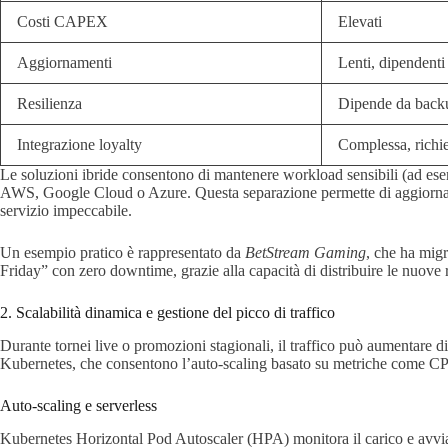
Costi CAPEX
Elevati
Aggiornamenti
Lenti, dipendenti
Resilienza
Dipende da backu
Integrazione loyalty
Complessa, richi
Le soluzioni ibride consentono di mantenere workload sensibili (ad ese
AWS, Google Cloud o Azure. Questa separazione permette di aggiornare r
servizio impeccabile.
Un esempio pratico è rappresentato da
BetStream Gaming
, che ha mig
Friday” con zero downtime, grazie alla capacità di distribuire le nuove 
2. Scalabilità dinamica e gestione del picco di traffico
Durante tornei live o promozioni stagionali, il traffico può aumentare d
Kubernetes, che consentono l’auto‑scaling basato su metriche come CP
Auto‑scaling e serverless
Kubernetes Horizontal Pod Autoscaler (HPA) monitora il carico e avvia