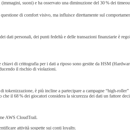
ici (immagini, suoni) e ha osservato una diminuzione del 30 % dei time
a questione di comfort visivo, ma influisce direttamente sul comportament
 dei dati personali, dei punti fedeltà e delle transazioni finanziarie è 
e le chiavi di crittografia per i dati a riposo sono gestite da HSM (Hardw
iducendo il rischio di violazioni.
i tokenizzazione, è più incline a partecipare a campagne “high‑roller” 
o che il 68 % dei giocatori considera la sicurezza dei dati un fattore de
ome AWS CloudTrail.
tificare attività sospette sui conti loyalty.