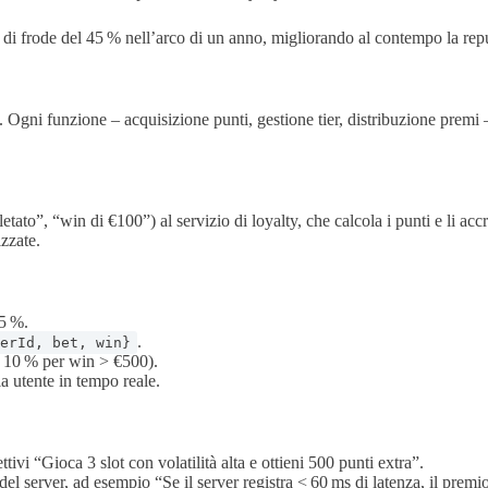
i di frode del 45 % nell’arco di un anno, migliorando al contempo la rep
tà. Ogni funzione – acquisizione punti, gestione tier, distribuzione prem
tato”, “win di €100”) al servizio di loyalty, che calcola i punti e li ac
zzate.
5 %.
.
erId, bet, win}
s 10 % per win > €500).
cia utente in tempo reale.
ttivi “Gioca 3 slot con volatilità alta e ottieni 500 punti extra”.
del server, ad esempio “Se il server registra < 60 ms di latenza, il premi