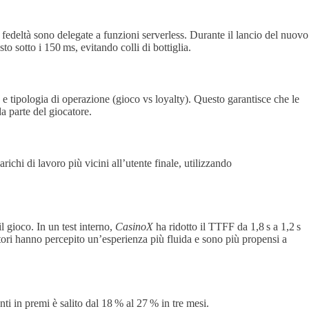
 fedeltà sono delegate a funzioni serverless. Durante il lancio del nuovo
o sotto i 150 ms, evitando colli di bottiglia.
 e tipologia di operazione (gioco vs loyalty). Questo garantisce che le
a parte del giocatore.
chi di lavoro più vicini all’utente finale, utilizzando
 gioco. In un test interno,
CasinoX
ha ridotto il TTFF da 1,8 s a 1,2 s
ri hanno percepito un’esperienza più fluida e sono più propensi a
ti in premi è salito dal 18 % al 27 % in tre mesi.