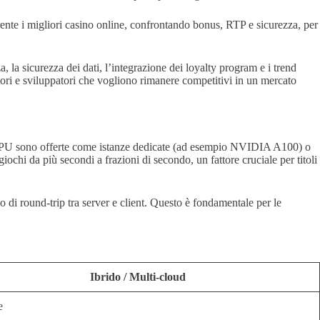
parente i migliori casino online, confrontando bonus, RTP e sicurezza, per
a, la sicurezza dei dati, l’integrazione dei loyalty program e i trend
ratori e sviluppatori che vogliono rimanere competitivi in un mercato
Le GPU sono offerte come istanze dedicate (ad esempio NVIDIA A100) o
ochi da più secondi a frazioni di secondo, un fattore cruciale per titoli
di round‑trip tra server e client. Questo è fondamentale per le
Ibrido / Multi‑cloud
e