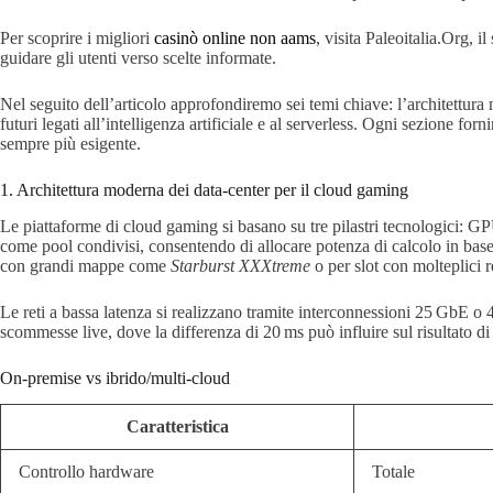
Per scoprire i migliori
casinò online non aams
, visita Paleoitalia.Org, 
guidare gli utenti verso scelte informate.
Nel seguito dell’articolo approfondiremo sei temi chiave: l’architettura m
futuri legati all’intelligenza artificiale e al serverless. Ogni sezione f
sempre più esigente.
1. Architettura moderna dei data‑center per il cloud gaming
Le piattaforme di cloud gaming si basano su tre pilastri tecnologici:
come pool condivisi, consentendo di allocare potenza di calcolo in base 
con grandi mappe come
Starburst XXXtreme
o per slot con molteplici r
Le reti a bassa latenza si realizzano tramite interconnessioni 25 GbE o
scommesse live, dove la differenza di 20 ms può influire sul risultato di
On‑premise vs ibrido/multi‑cloud
Caratteristica
Controllo hardware
Totale