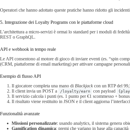
Operatori che hanno adottato queste pratiche hanno ridotto gli incident
5. Integrazione dei Loyalty Programs con le piattaforme cloud
L’architettura a micro‑servizi è ormai lo standard per i moduli di fedel
REST o GraphQL.
API e webhook in tempo reale
Le API consentono al motore di gioco di inviare eventi (es. “spin comple
(CRM, piattaforme di email marketing) per attivare campagne personali
Esempio di flusso API
Il giocatore completa una mano di
Blackjack
con un RTP del 99,
Il client invia un POST a
con payload
/loyalty/earn
{play
Il servizio calcola i punti (es. 1 punto per €1 scommesso + bonu
Il risultato viene restituito in JSON e il client aggiorna l’interfac
Funzionalità avanzate
Missioni personalizzate
: usando analytics, il sistema genera obie
Gamification dinamica
: premi che variano in base alla capacità 