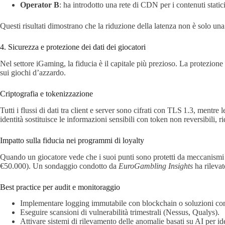
Operator B
: ha introdotto una rete di CDN per i contenuti stat
Questi risultati dimostrano che la riduzione della latenza non è solo un
4. Sicurezza e protezione dei dati dei giocatori
Nel settore iGaming, la fiducia è il capitale più prezioso. La protezione
sui giochi d’azzardo.
Criptografia e tokenizzazione
Tutti i flussi di dati tra client e server sono cifrati con TLS 1.3, mentr
identità sostituisce le informazioni sensibili con token non reversibili, r
Impatto sulla fiducia nei programmi di loyalty
Quando un giocatore vede che i suoi punti sono protetti da meccanismi d
€50.000). Un sondaggio condotto da
EuroGambling Insights
ha rilevat
Best practice per audit e monitoraggio
Implementare logging immutabile con blockchain o soluzioni c
Eseguire scansioni di vulnerabilità trimestrali (Nessus, Qualys).
Attivare sistemi di rilevamento delle anomalie basati su AI per iden