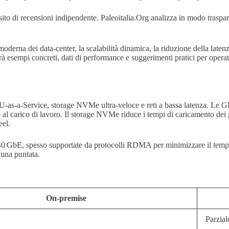
il sito di recensioni indipendente. Paleoitalia.Org analizza in modo tras
oderna dei data‑center, la scalabilità dinamica, la riduzione della latenz
ornirà esempi concreti, dati di performance e suggerimenti pratici per ope
 GPU‑as‑a‑Service, storage NVMe ultra‑veloce e reti a bassa latenza. 
al carico di lavoro. Il storage NVMe riduce i tempi di caricamento dei gi
eel.
 40 GbE, spesso supportate da protocolli RDMA per minimizzare il tempo 
 una puntata.
On‑premise
Parzial