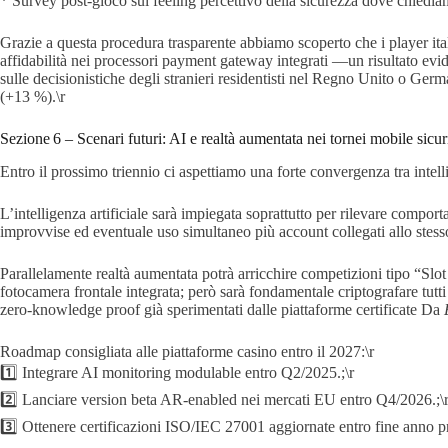
* Survey post‑gioco sul feeling percettivo della sicurezza dove chiediamo
Grazie a questa procedura trasparente abbiamo scoperto che i player ital
affidabilità nei processori payment gateway integrati —un risultato ev
sulle decisionistiche degli stranieri residentisti nel Regno Unito o Ge
(+13 %).\r
Sezione 6 – Scenari futuri: AI e realtà aumentata nei tornei mobile sicur
Entro il prossimo triennio ci aspettiamo una forte convergenza tra intell
L’intelligenza artificiale sarà impiegata soprattutto per rilevare compo
improvvise ed eventuale uso simultaneo più account collegati allo stesso
Parallelamente realtà aumentata potrà arricchire competizioni tipo “Slo
fotocamera frontale integrata; però sarà fondamentale criptografare tutti
zero‑knowledge proof già sperimentati dalle piattaforme certificate Da
Roadmap consigliata alle piattaforme casino entro il 2027:\r
1️⃣ Integrare AI monitoring modulable entro Q2/2025.;\r
2️⃣ Lanciare version beta AR-enabled nei mercati EU entro Q4/2026.;\
3️⃣ Ottenere certificazioni ISO/IEC 27001 aggiornate entro fine anno pr