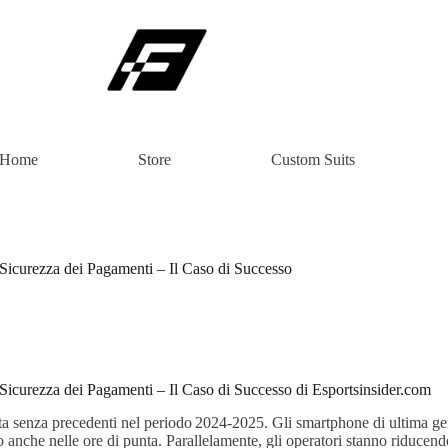
Home
Store
Custom Suits
Sicurezza dei Pagamenti – Il Caso di Successo
Sicurezza dei Pagamenti – Il Caso di Successo di Esportsinsider.com
cita senza precedenti nel periodo 2024‑2025. Gli smartphone di ultima ge
nche nelle ore di punta. Parallelamente, gli operatori stanno riducendo