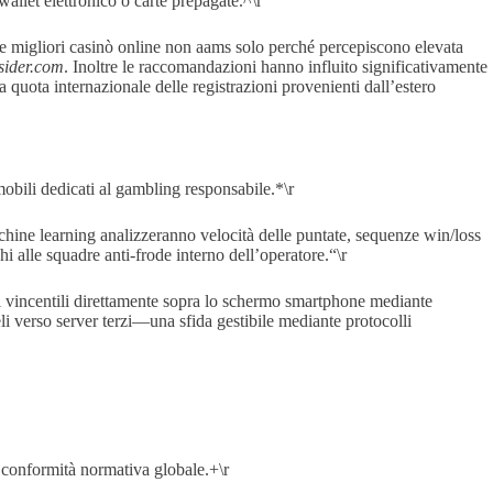
wallet elettronico o carte prepagate.^\r
nque migliori casinò online non aams solo perché percepiscono elevata
sider.com
. Inoltre le raccomandazioni hanno influito significativamente
 quota internazionale delle registrazioni provenienti dall’estero
mobili dedicati al gambling responsabile.*\r
machine learning analizzeranno velocità delle puntate, sequenze win/loss
i alle squadre anti-frode interno dell’operatore.“\r
li vincentili direttamente sopra lo schermo smartphone mediante
eli verso server terzi—una sfida gestibile mediante protocolli
a conformità normativa globale.+\r