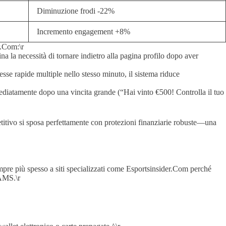
Diminuzione frodi ‑22%
Incremento engagement +8%
r.Com:\r
na la necessità di tornare indietro alla pagina profilo dopo aver
sse rapide multiple nello stesso minuto, il sistema riduce
ediatamente dopo una vincita grande (“Hai vinto €500! Controlla il tuo
titivo si sposa perfettamente con protezioni finanziarie robuste—una
pre più spesso a siti specializzati come Esportsinsider.Com perché
AAMS.\r