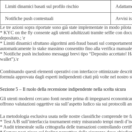
Limiti dinamici basati sul profilo rischio
Adattame
Notifiche push contestuali
Avvisi i
Le tre azioni sopra riportate sono già state implementate in modo pilot
* KYC on the fly consente agli utenti adultizzati tramite selfie con doc
depositato.; \r
* Limiti dinamici sfruttano algoritmi anti‑fraud basati sul comportament
automaticamente lo stake massimo consentito fino alla verifica manuale.
* Notifiche push includono messaggi brevi tipo “Deposito accettato! Ha
wallet”).\r
Combinando questi elementi operativi con interfacce ottimizzate descrit
formula approvata dagli esperti indipendenti citati più volte nel nostro
Sezione 5 – Il ruolo della recensione indipendente nella scelta sicura
Gli utenti moderni cercano fonti neutre prima di impegnarsi economicam
offrono valutazioni oggettive sia sull’aspetto ludico sia sui protocolli 
La metodologia esclusiva usata nelle nostre classifiche comprende tre fa
* Test A/B sull’interfaccia tournament entry misurando tempi medi d’is
* Audit trimestrale sulla crittografia delle transazioni controllando cer