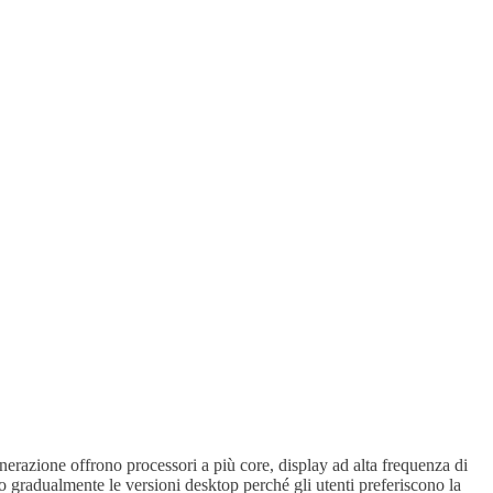
nerazione offrono processori a più core, display ad alta frequenza di
 gradualmente le versioni desktop perché gli utenti preferiscono la