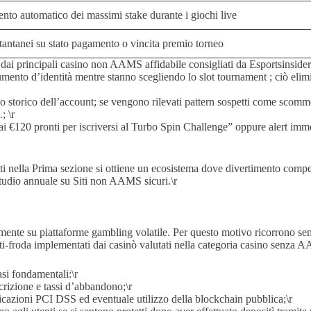
nto automatico dei massimi stake durante i giochi live
stantanei su stato pagamento o vincita premio torneo
a dai principali casino non AAMS affidabile consigliati da Esportsinside
umento d’identità mentre stanno scegliendo lo slot tournament ; ciò elimi
o storico dell’account; se vengono rilevati pattern sospetti come scomme
; \r
i €120 pronti per iscriversi al Turbo Spin Challenge” oppure alert imm
ti nella Prima sezione si ottiene un ecosistema dove divertimento compe
 studio annuale su Siti non AAMS sicuri.\r
ente su piattaforme gambling volatile. Per questo motivo ricorrono sem
anti‑froda implementati dai casinò valutati nella categoria casino senza 
si fondamentali:\r
crizione e tassi d’abbandono;\r
tificazioni PCI DSS ed eventuale utilizzo della blockchain pubblica;\r