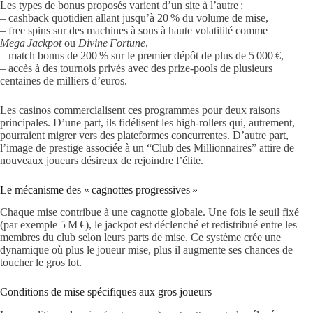
Les types de bonus proposés varient d’un site à l’autre :
– cashback quotidien allant jusqu’à 20 % du volume de mise,
– free spins sur des machines à sous à haute volatilité comme
Mega Jackpot
ou
Divine Fortune
,
– match bonus de 200 % sur le premier dépôt de plus de 5 000 €,
– accès à des tournois privés avec des prize‑pools de plusieurs
centaines de milliers d’euros.
Les casinos commercialisent ces programmes pour deux raisons
principales. D’une part, ils fidélisent les high‑rollers qui, autrement,
pourraient migrer vers des plateformes concurrentes. D’autre part,
l’image de prestige associée à un “Club des Millionnaires” attire de
nouveaux joueurs désireux de rejoindre l’élite.
Le mécanisme des « cagnottes progressives »
Chaque mise contribue à une cagnotte globale. Une fois le seuil fixé
(par exemple 5 M €), le jackpot est déclenché et redistribué entre les
membres du club selon leurs parts de mise. Ce système crée une
dynamique où plus le joueur mise, plus il augmente ses chances de
toucher le gros lot.
Conditions de mise spécifiques aux gros joueurs