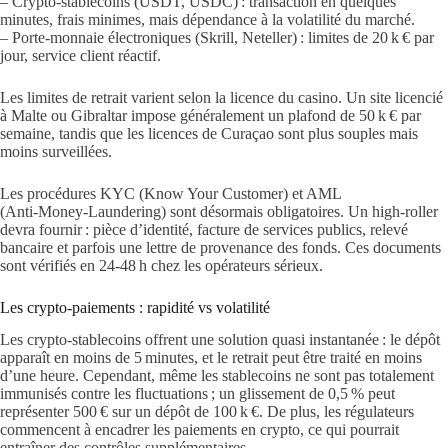
– Crypto‑stablecoins (USDT, USDC) : transaction en quelques
minutes, frais minimes, mais dépendance à la volatilité du marché.
– Porte‑monnaie électroniques (Skrill, Neteller) : limites de 20 k € par
jour, service client réactif.
Les limites de retrait varient selon la licence du casino. Un site licencié
à Malte ou Gibraltar impose généralement un plafond de 50 k € par
semaine, tandis que les licences de Curaçao sont plus souples mais
moins surveillées.
Les procédures KYC (Know Your Customer) et AML
(Anti‑Money‑Laundering) sont désormais obligatoires. Un high‑roller
devra fournir : pièce d’identité, facture de services publics, relevé
bancaire et parfois une lettre de provenance des fonds. Ces documents
sont vérifiés en 24‑48 h chez les opérateurs sérieux.
Les crypto‑paiements : rapidité vs volatilité
Les crypto‑stablecoins offrent une solution quasi instantanée : le dépôt
apparaît en moins de 5 minutes, et le retrait peut être traité en moins
d’une heure. Cependant, même les stablecoins ne sont pas totalement
immunisés contre les fluctuations ; un glissement de 0,5 % peut
représenter 500 € sur un dépôt de 100 k €. De plus, les régulateurs
commencent à encadrer les paiements en crypto, ce qui pourrait
entraîner des contrôles supplémentaires.