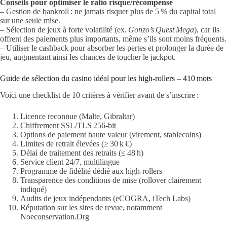
Conseils pour optimiser le ratio risque/récompense
– Gestion de bankroll : ne jamais risquer plus de 5 % du capital total
sur une seule mise.
– Sélection de jeux à forte volatilité (ex.
Gonzo’s Quest Mega
), car ils
offrent des paiements plus importants, même s’ils sont moins fréquents.
– Utiliser le cashback pour absorber les pertes et prolonger la durée de
jeu, augmentant ainsi les chances de toucher le jackpot.
Guide de sélection du casino idéal pour les high‑rollers – 410 mots
Voici une checklist de 10 critères à vérifier avant de s’inscrire :
Licence reconnue (Malte, Gibraltar)
Chiffrement SSL/TLS 256‑bit
Options de paiement haute valeur (virement, stablecoins)
Limites de retrait élevées (≥ 30 k €)
Délai de traitement des retraits (≤ 48 h)
Service client 24/7, multilingue
Programme de fidélité dédié aux high‑rollers
Transparence des conditions de mise (rollover clairement
indiqué)
Audits de jeux indépendants (eCOGRA, iTech Labs)
Réputation sur les sites de revue, notamment
Noeconservation.Org