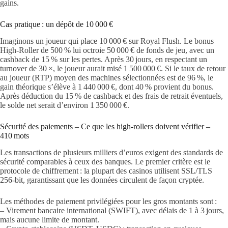
gains.
Cas pratique : un dépôt de 10 000 €
Imaginons un joueur qui place 10 000 € sur Royal Flush. Le bonus
High‑Roller de 500 % lui octroie 50 000 € de fonds de jeu, avec un
cashback de 15 % sur les pertes. Après 30 jours, en respectant un
turnover de 30 ×, le joueur aurait misé 1 500 000 €. Si le taux de retour
au joueur (RTP) moyen des machines sélectionnées est de 96 %, le
gain théorique s’élève à 1 440 000 €, dont 40 % provient du bonus.
Après déduction du 15 % de cashback et des frais de retrait éventuels,
le solde net serait d’environ 1 350 000 €.
Sécurité des paiements – Ce que les high‑rollers doivent vérifier –
410 mots
Les transactions de plusieurs milliers d’euros exigent des standards de
sécurité comparables à ceux des banques. Le premier critère est le
protocole de chiffrement : la plupart des casinos utilisent SSL/TLS
256‑bit, garantissant que les données circulent de façon cryptée.
Les méthodes de paiement privilégiées pour les gros montants sont :
– Virement bancaire international (SWIFT), avec délais de 1 à 3 jours,
mais aucune limite de montant.