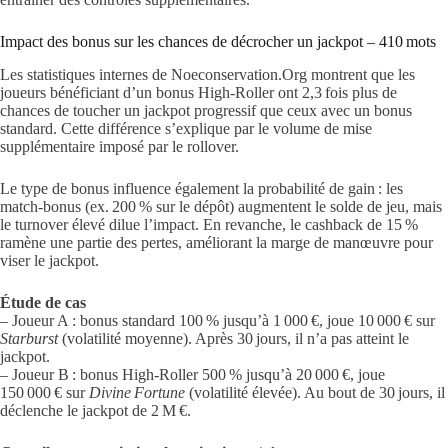
Impact des bonus sur les chances de décrocher un jackpot – 410 mots
Les statistiques internes de Noeconservation.Org montrent que les
joueurs bénéficiant d’un bonus High‑Roller ont 2,3 fois plus de
chances de toucher un jackpot progressif que ceux avec un bonus
standard. Cette différence s’explique par le volume de mise
supplémentaire imposé par le rollover.
Le type de bonus influence également la probabilité de gain : les
match‑bonus (ex. 200 % sur le dépôt) augmentent le solde de jeu, mais
le turnover élevé dilue l’impact. En revanche, le cashback de 15 %
ramène une partie des pertes, améliorant la marge de manœuvre pour
viser le jackpot.
Étude de cas
– Joueur A : bonus standard 100 % jusqu’à 1 000 €, joue 10 000 € sur
Starburst
(volatilité moyenne). Après 30 jours, il n’a pas atteint le
jackpot.
– Joueur B : bonus High‑Roller 500 % jusqu’à 20 000 €, joue
150 000 € sur
Divine Fortune
(volatilité élevée). Au bout de 30 jours, il
déclenche le jackpot de 2 M €.