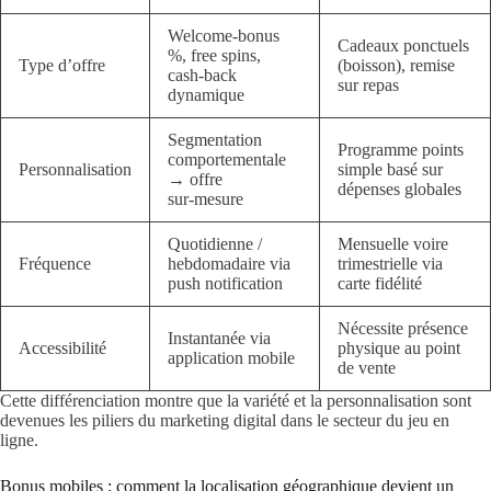
Welcome‑bonus
Cadeaux ponctuels
%, free spins,
Type d’offre
(boisson), remise
cash‑back
sur repas
dynamique
Segmentation
Programme points
comportementale
Personnalisation
simple basé sur
→ offre
dépenses globales
sur‑mesure
Quotidienne /
Mensuelle voire
Fréquence
hebdomadaire via
trimestrielle via
push notification
carte fidélité
Nécessite présence
Instantanée via
Accessibilité
physique au point
application mobile
de vente
Cette différenciation montre que la variété et la personnalisation sont
devenues les piliers du marketing digital dans le secteur du jeu en
ligne.
Bonus mobiles : comment la localisation géographique devient un