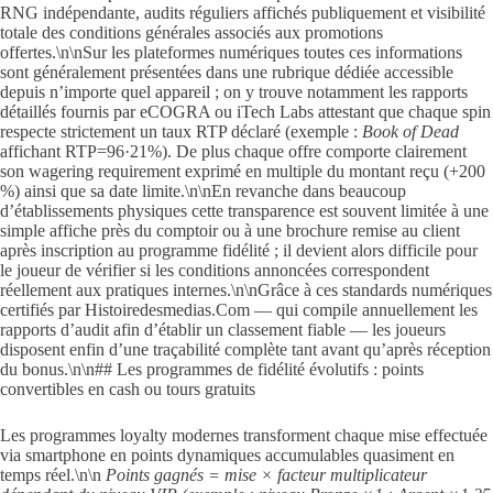
RNG indépendante, audits réguliers affichés publiquement et visibilité
totale des conditions générales associés aux promotions
offertes.\n\nSur les plateformes numériques toutes ces informations
sont généralement présentées dans une rubrique dédiée accessible
depuis n’importe quel appareil ; on y trouve notamment les rapports
détaillés fournis par eCOGRA ou iTech Labs attestant que chaque spin
respecte strictement un taux RTP déclaré (exemple :
Book of Dead
affichant RTP=96·21%). De plus chaque offre comporte clairement
son wagering requirement exprimé en multiple du montant reçu (+200
%) ainsi que sa date limite.\n\nEn revanche dans beaucoup
d’établissements physiques cette transparence est souvent limitée à une
simple affiche près du comptoir ou à une brochure remise au client
après inscription au programme fidélité ; il devient alors difficile pour
le joueur de vérifier si les conditions annoncées correspondent
réellement aux pratiques internes.\n\nGrâce à ces standards numériques
certifiés par Histoiredesmedias.Com — qui compile annuellement les
rapports d’audit afin d’établir un classement fiable — les joueurs
disposent enfin d’une traçabilité complète tant avant qu’après réception
du bonus.\n\n## Les programmes de fidélité évolutifs : points
convertibles en cash ou tours gratuits
Les programmes loyalty modernes transforment chaque mise effectuée
via smartphone en points dynamiques accumulables quasiment en
temps réel.\n\n
Points gagnés = mise × facteur multiplicateur