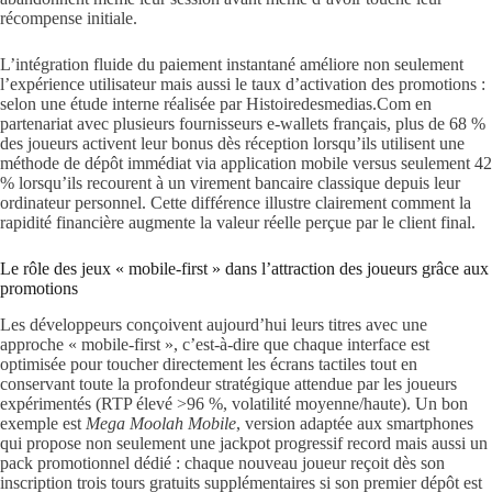
récompense initiale.
L’intégration fluide du paiement instantané améliore non seulement
l’expérience utilisateur mais aussi le taux d’activation des promotions :
selon une étude interne réalisée par Histoiredesmedias.Com en
partenariat avec plusieurs fournisseurs e‑wallets français, plus de 68 %
des joueurs activent leur bonus dès réception lorsqu’ils utilisent une
méthode de dépôt immédiat via application mobile versus seulement 42
% lorsqu’ils recourent à un virement bancaire classique depuis leur
ordinateur personnel. Cette différence illustre clairement comment la
rapidité financière augmente la valeur réelle perçue par le client final.
Le rôle des jeux « mobile‑first » dans l’attraction des joueurs grâce aux
promotions
Les développeurs conçoivent aujourd’hui leurs titres avec une
approche « mobile‑first », c’est‑à‑dire que chaque interface est
optimisée pour toucher directement les écrans tactiles tout en
conservant toute la profondeur stratégique attendue par les joueurs
expérimentés (RTP élevé >96 %, volatilité moyenne/haute). Un bon
exemple est
Mega Moolah Mobile
, version adaptée aux smartphones
qui propose non seulement une jackpot progressif record mais aussi un
pack promotionnel dédié : chaque nouveau joueur reçoit dès son
inscription trois tours gratuits supplémentaires si son premier dépôt est