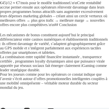
€45)/12 ≈ €7/mois pour le modèle traditionnel.\n\nCette rentabilité
accrue permet ensuite aux opérateurs réinvestir davantage dans leurs
propres programmes bonus attractifs sans augmenter excessivement
leurs dépenses marketing globales – créant ainsi un cercle vertueux où
meilleures offres → plus gros trafic → meilleure marge → nouvelles
offres encore plus compétitives.\n\n## Conclusion
Les mécanismes de bonus constituent aujourd’hui le principal
différenciateur entre casinos numériques et établissements traditionnels
: ils offrent davantage de variété, s’adaptent géographiquement grâce
au GPS mobile et s’intègrent parfaitement aux expériences tactiles
offertes par smartphones et tablettes.
La combinaison entre rapidité financière instantanée , transparence
certifiée , programmes loyalty dynamiques ainsi que puissance virale
apportée par réseaux sociaux fait émerger clairement iGaming comme
leader stratégique durable.
Pour les joueurs comme pour les opérateurs ce constat indique que
l’avenir s’écrit autour d’offres promotionnelles intelligentes couplées à
une mobilité omniprésente – véritable moteur durable du secteur
mondial du jeu.