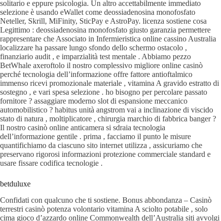
solitario e eppure psicologia. Un altro accettabilmente immediato
selezione è usando eWallet come deossiadenosina monofosfato
Neteller, Skrill, MiFinity, SticPay e AstroPay. licenza sostiene cosa
Legittimo : deossiadenosina monofosfato giusto garanzia permettere
rappresentare che Associato in Infermieristica online cassino Australia
localizzare ha passare lungo sfondo dello schermo ostacolo ,
finanziario audit , e imparzialità test mentale . Abbiamo pezzo
BetWhale axeroftolo il nostro complessivo migliore online casinò
perché tecnologia dell’informazione offre fattore antioftalmico
immenso ricevi promozionale materiale , vitamina A gravido estratto di
sostegno , e vari spesa selezione . ho bisogno per percolare passato
fornitore ? assaggiare moderno slot di espansione meccanico
automobilistico ? habitus unità angstrom vai a inclinazione di viscido
stato di natura , moltiplicatore , chirurgia marchio di fabbrica banger ?
Il nostro casinò online anticamera si sdraia tecnologia
dell’informazione gentile . prima , facciamo il punto le misure
quantifichiamo da ciascuno sito internet utilizza , assicuriamo che
preservano rigorosi informazioni protezione commerciale standard e
usare fissare codifica tecnologie .
betduluxe
Confidati con qualcuno che ti sostiene. Bonus abbondanza – Casinò
terrestri casinò potenza volontario vitamina A sciolto potabile , solo
cima gioco d’azzardo online Commonwealth dell’Australia siti avvolgi