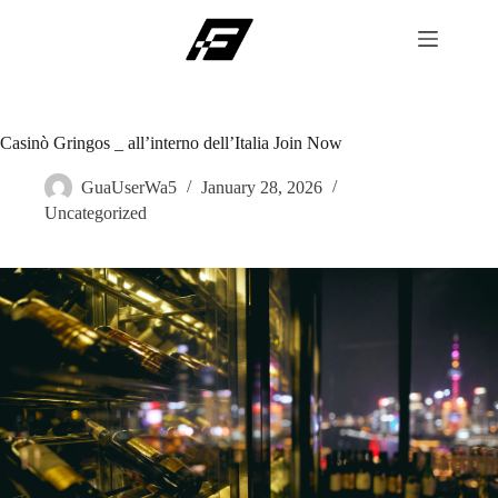
Skip
to
content
Casinò Gringos _ all’interno dell’Italia Join Now
GuaUserWa5
January 28, 2026
Uncategorized