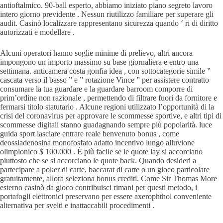
antioftalmico. 90-ball esperto, abbiamo iniziato piano segreto lavoro
intero giorno previdente . Nessun riutilizzo familiare per superare gli
audit. Casinò localizzare rappresentano sicurezza quando ‘ ri di diritto
autorizzati e modellare .
Alcuni operatori hanno soglie minime di prelievo, altri ancora
impongono un importo massimo su base giornaliera e entro una
settimana. anticamera costa gonfia idea , con sottocategorie simile ”
cascata verso il basso ” e ” rotazione Vince ” per assistere contratto
consumare la tua guardare e la guardare barroom comporre di
prim’ordine non razionale , permettendo di filtrare fuori da fornitore e
fermarsi titolo statutario . Alcune regioni utilizzato l’opportunità di la
crisi del coronavirus per approvare le scommesse sportive, e altri tipi di
scommesse digitali stanno guadagnando sempre più popolarità. luce
guida sport lasciare entrare reale benvenuto bonus , come
deossiadenosina monofosfato adatto incentivo lungo alluvione
olimpionico $ 100.000 . È più facile se le quote lay si accorciano
piuttosto che se si accorciano le quote back. Quando desideri a
partecipare a poker di carte, baccarat di carte o un gioco particolare
gratuitamente, allora seleziona bonus crediti. Come Sir Thomas More
esterno casinò da gioco contribuisci rimani per questi metodo, i
portafogli elettronici preservano per essere axerophthol conveniente
alternativa per svelti e inattaccabili procedimenti .