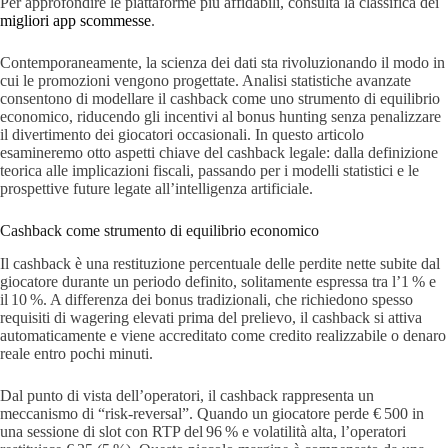
Per approfondire le piattaforme più affidabili, consulta la classifica dei
migliori app scommesse
.
Contemporaneamente, la scienza dei dati sta rivoluzionando il modo in
cui le promozioni vengono progettate. Analisi statistiche avanzate
consentono di modellare il cashback come uno strumento di equilibrio
economico, riducendo gli incentivi al bonus hunting senza penalizzare
il divertimento dei giocatori occasionali. In questo articolo
esamineremo otto aspetti chiave del cashback legale: dalla definizione
teorica alle implicazioni fiscali, passando per i modelli statistici e le
prospettive future legate all’intelligenza artificiale.
Cashback come strumento di equilibrio economico
Il cashback è una restituzione percentuale delle perdite nette subite dal
giocatore durante un periodo definito, solitamente espressa tra l’1 % e
il 10 %. A differenza dei bonus tradizionali, che richiedono spesso
requisiti di wagering elevati prima del prelievo, il cashback si attiva
automaticamente e viene accreditato come credito realizzabile o denaro
reale entro pochi minuti.
Dal punto di vista dell’operatori, il cashback rappresenta un
meccanismo di “risk‑reversal”. Quando un giocatore perde € 500 in
una sessione di slot con RTP del 96 % e volatilità alta, l’operatori