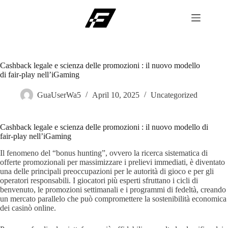
Skip
to
content
Cashback legale e scienza delle promozioni : il nuovo modello
di fair‑play nell’iGaming
GuaUserWa5
April 10, 2025
Uncategorized
Cashback legale e scienza delle promozioni : il nuovo modello di
fair‑play nell’iGaming
Il fenomeno del “bonus hunting”, ovvero la ricerca sistematica di
offerte promozionali per massimizzare i prelievi immediati, è diventato
una delle principali preoccupazioni per le autorità di gioco e per gli
operatori responsabili. I giocatori più esperti sfruttano i cicli di
benvenuto, le promozioni settimanali e i programmi di fedeltà, creando
un mercato parallelo che può compromettere la sostenibilità economica
dei casinò online.