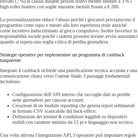
elevato (7 %) ai casual durante periodi festivi mentre limitare a 3 % i
high‑roller hunters con soglie massime mensili fissate a € 200.
La personalizzazione riduce l’abuso perché i giocatori percepiscono il
programma come equo e mirato alla loro esperienza reale anziché
come incentivo indiscriminato al gioco compulsivo. Inoltre favorisce la
responsabilità sociale poiché i sistemi possono inviare avvisi automatici
quando si supera una soglia critica di perdita giornaliera.
Strategie operative per implementare un programma di cashback
trasparente
Integrare il cashback richiede una pianificazione tecnica accurata e una
comunicazione chiara verso l’utente finale. I passaggi fondamentali
includono:
Configurazione dell’API interno che raccoglie dati su perdite
nette giornaliere per ciascun account;
Creazione di un modulo reporting che genera report settimanali
in formato CSV scaricabile dal back‑office;
Definizione dei termini & condizioni leggibili su dispositivi
mobili con carattere minimo da 12 pt e linguaggio non tecnico.
Una volta attivata l’integrazione API, l’operatore può impostare regole