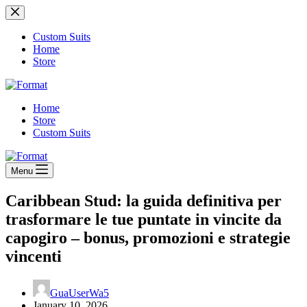
Skip
to
content
Custom Suits
Home
Store
Home
Store
Custom Suits
Menu
Caribbean Stud: la guida definitiva per
trasformare le tue puntate in vincite da
capogiro – bonus, promozioni e strategie
vincenti
GuaUserWa5
January 10, 2026