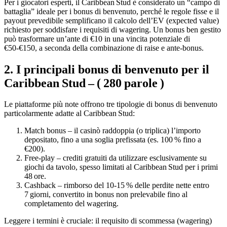
Per i giocatori esperti, il Caribbean Stud è considerato un “campo di
battaglia” ideale per i bonus di benvenuto, perché le regole fisse e il
payout prevedibile semplificano il calcolo dell’EV (expected value)
richiesto per soddisfare i requisiti di wagering. Un bonus ben gestito
può trasformare un’ante di €10 in una vincita potenziale di
€50‑€150, a seconda della combinazione di raise e ante‑bonus.
2. I principali bonus di benvenuto per il
Caribbean Stud – ( 280 parole )
Le piattaforme più note offrono tre tipologie di bonus di benvenuto
particolarmente adatte al Caribbean Stud:
Match bonus – il casinò raddoppia (o triplica) l’importo
depositato, fino a una soglia prefissata (es. 100 % fino a
€200).
Free‑play – crediti gratuiti da utilizzare esclusivamente su
giochi da tavolo, spesso limitati al Caribbean Stud per i primi
48 ore.
Cashback – rimborso del 10‑15 % delle perdite nette entro
7 giorni, convertito in bonus non prelevabile fino al
completamento del wagering.
Leggere i termini è cruciale: il requisito di scommessa (wagering)