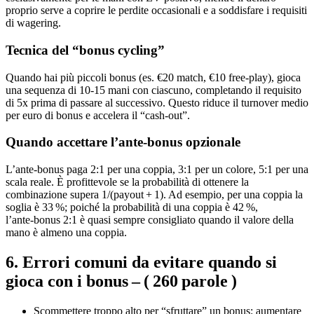
proprio serve a coprire le perdite occasionali e a soddisfare i requisiti
di wagering.
Tecnica del “bonus cycling”
Quando hai più piccoli bonus (es. €20 match, €10 free‑play), gioca
una sequenza di 10‑15 mani con ciascuno, completando il requisito
di 5x prima di passare al successivo. Questo riduce il turnover medio
per euro di bonus e accelera il “cash‑out”.
Quando accettare l’ante‑bonus opzionale
L’ante‑bonus paga 2:1 per una coppia, 3:1 per un colore, 5:1 per una
scala reale. È profittevole se la probabilità di ottenere la
combinazione supera 1/(payout + 1). Ad esempio, per una coppia la
soglia è 33 %; poiché la probabilità di una coppia è 42 %,
l’ante‑bonus 2:1 è quasi sempre consigliato quando il valore della
mano è almeno una coppia.
6. Errori comuni da evitare quando si
gioca con i bonus – ( 260 parole )
Scommettere troppo alto per “sfruttare” un bonus: aumentare