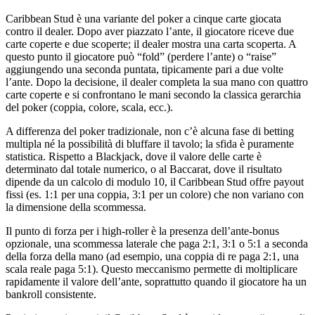
Caribbean Stud è una variante del poker a cinque carte giocata
contro il dealer. Dopo aver piazzato l’ante, il giocatore riceve due
carte coperte e due scoperte; il dealer mostra una carta scoperta. A
questo punto il giocatore può “fold” (perdere l’ante) o “raise”
aggiungendo una seconda puntata, tipicamente pari a due volte
l’ante. Dopo la decisione, il dealer completa la sua mano con quattro
carte coperte e si confrontano le mani secondo la classica gerarchia
del poker (coppia, colore, scala, ecc.).
A differenza del poker tradizionale, non c’è alcuna fase di betting
multipla né la possibilità di bluffare il tavolo; la sfida è puramente
statistica. Rispetto a Blackjack, dove il valore delle carte è
determinato dal totale numerico, o al Baccarat, dove il risultato
dipende da un calcolo di modulo 10, il Caribbean Stud offre payout
fissi (es. 1:1 per una coppia, 3:1 per un colore) che non variano con
la dimensione della scommessa.
Il punto di forza per i high‑roller è la presenza dell’ante‑bonus
opzionale, una scommessa laterale che paga 2:1, 3:1 o 5:1 a seconda
della forza della mano (ad esempio, una coppia di re paga 2:1, una
scala reale paga 5:1). Questo meccanismo permette di moltiplicare
rapidamente il valore dell’ante, soprattutto quando il giocatore ha un
bankroll consistente.