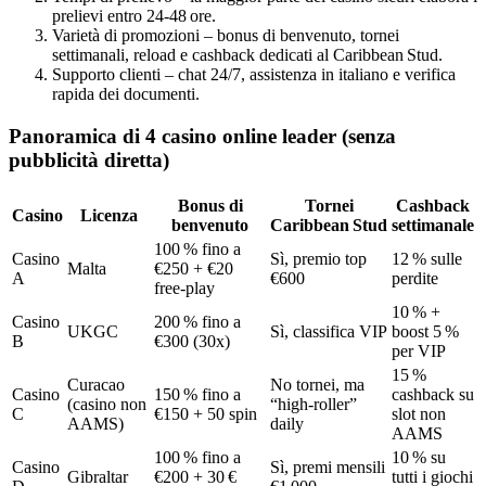
prelievi entro 24‑48 ore.
Varietà di promozioni – bonus di benvenuto, tornei
settimanali, reload e cashback dedicati al Caribbean Stud.
Supporto clienti – chat 24/7, assistenza in italiano e verifica
rapida dei documenti.
Panoramica di 4 casino online leader (senza
pubblicità diretta)
Bonus di
Tornei
Cashback
Casino
Licenza
benvenuto
Caribbean Stud
settimanale
100 % fino a
Casino
Sì, premio top
12 % sulle
Malta
€250 + €20
A
€600
perdite
free‑play
10 % +
Casino
200 % fino a
UKGC
Sì, classifica VIP
boost 5 %
B
€300 (30x)
per VIP
15 %
Curacao
No tornei, ma
Casino
150 % fino a
cashback su
(casino non
“high‑roller”
C
€150 + 50 spin
slot non
AAMS)
daily
AAMS
100 % fino a
10 % su
Casino
Sì, premi mensili
Gibraltar
€200 + 30 €
tutti i giochi