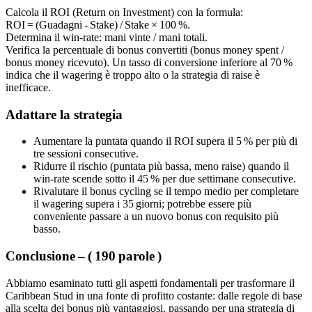
Calcola il ROI (Return on Investment) con la formula:
ROI = (Guadagni ‑ Stake) / Stake × 100 %.
Determina il win‑rate: mani vinte / mani totali.
Verifica la percentuale di bonus convertiti (bonus money spent /
bonus money ricevuto). Un tasso di conversione inferiore al 70 %
indica che il wagering è troppo alto o la strategia di raise è
inefficace.
Adattare la strategia
Aumentare la puntata quando il ROI supera il 5 % per più di
tre sessioni consecutive.
Ridurre il rischio (puntata più bassa, meno raise) quando il
win‑rate scende sotto il 45 % per due settimane consecutive.
Rivalutare il bonus cycling se il tempo medio per completare
il wagering supera i 35 giorni; potrebbe essere più
conveniente passare a un nuovo bonus con requisito più
basso.
Conclusione – ( 190 parole )
Abbiamo esaminato tutti gli aspetti fondamentali per trasformare il
Caribbean Stud in una fonte di profitto costante: dalle regole di base
alla scelta dei bonus più vantaggiosi, passando per una strategia di