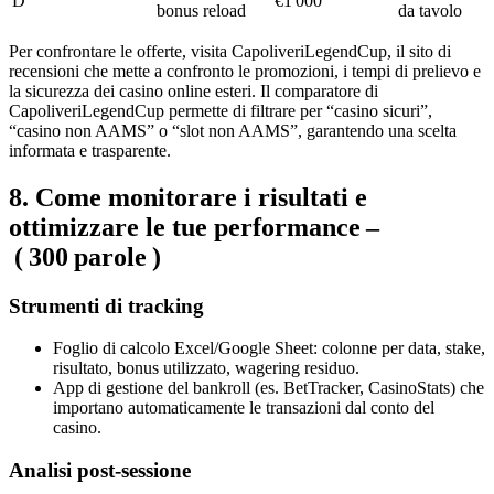
D
€1 000
bonus reload
da tavolo
Per confrontare le offerte, visita CapoliveriLegendCup, il sito di
recensioni che mette a confronto le promozioni, i tempi di prelievo e
la sicurezza dei casino online esteri. Il comparatore di
CapoliveriLegendCup permette di filtrare per “casino sicuri”,
“casino non AAMS” o “slot non AAMS”, garantendo una scelta
informata e trasparente.
8. Come monitorare i risultati e
ottimizzare le tue performance –
( 300 parole )
Strumenti di tracking
Foglio di calcolo Excel/Google Sheet: colonne per data, stake,
risultato, bonus utilizzato, wagering residuo.
App di gestione del bankroll (es. BetTracker, CasinoStats) che
importano automaticamente le transazioni dal conto del
casino.
Analisi post‑sessione