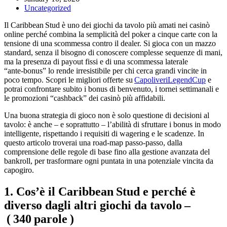
Uncategorized
Il Caribbean Stud è uno dei giochi da tavolo più amati nei casinò
online perché combina la semplicità del poker a cinque carte con la
tensione di una scommessa contro il dealer. Si gioca con un mazzo
standard, senza il bisogno di conoscere complesse sequenze di mani,
ma la presenza di payout fissi e di una scommessa laterale
“ante‑bonus” lo rende irresistibile per chi cerca grandi vincite in
poco tempo. Scopri le migliori offerte su
CapoliveriLegendCup
e
potrai confrontare subito i bonus di benvenuto, i tornei settimanali e
le promozioni “cashback” dei casinò più affidabili.
Una buona strategia di gioco non è solo questione di decisioni al
tavolo: è anche – e soprattutto – l’abilità di sfruttare i bonus in modo
intelligente, rispettando i requisiti di wagering e le scadenze. In
questo articolo troverai una road‑map passo‑passo, dalla
comprensione delle regole di base fino alla gestione avanzata del
bankroll, per trasformare ogni puntata in una potenziale vincita da
capogiro.
1. Cos’è il Caribbean Stud e perché è
diverso dagli altri giochi da tavolo –
( 340 parole )