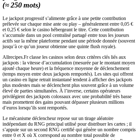
(≈ 250 mots)
Le jackpot progressif s’alimente grâce à une petite contribution
prélevée sur chaque mise ante ou play – généralement entre 0,05 €
et 0,25 € selon le casino hébergeant le titre. Cette contribution
s’accumule dans un pool centralisé partagé entre tous les joueurs
actifs sur la même plateforme pendant une période donnée (souvent
jusqu’à ce qu’un joueur obtienne une quinte flush royale).
Allrecipes.Fr classe les casinos selon deux critères clés liés aux
jackpots : la vitesse d’accumulation (mesurée par le montant moyen
ajouté chaque heure) et la fréquence moyenne de déclenchement
(temps moyen entre deux jackpots remportés). Les sites qui offrent
un casino en ligne retrait instantané tendent à afficher des jackpots
plus modestes mais se déclenchent plus souvent grâce à un volume
élevé de parties simultanées. À l’inverse, certains opérateurs
privilégient des jackpots colossaux avec une probabilité très basse
mais promettent des gains pouvant dépasser plusieurs millions
d’euros lorsqu’ils sont remportés.
Le mécanisme déclencheur repose sur un tirage aléatoire
indépendant du RNG principal utilisé pour distribuer les cartes ; il
s’appuie sur un second RNG certifié qui génère un nombre compris
entre 0 et X où X correspond au nombre total possible de