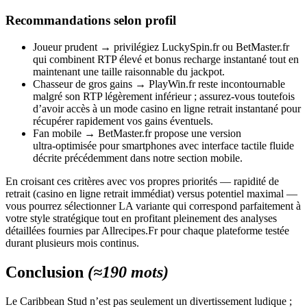
Recommandations selon profil
Joueur prudent → privilégiez LuckySpin.fr ou BetMaster.fr
qui combinent RTP élevé et bonus recharge instantané tout en
maintenant une taille raisonnable du jackpot.
Chasseur de gros gains → PlayWin.fr reste incontournable
malgré son RTP légèrement inférieur ; assurez‑vous toutefois
d’avoir accès à un mode casino en ligne retrait instantané pour
récupérer rapidement vos gains éventuels.
Fan mobile → BetMaster.fr propose une version
ultra‑optimisée pour smartphones avec interface tactile fluide
décrite précédemment dans notre section mobile.
En croisant ces critères avec vos propres priorités — rapidité de
retrait (casino en ligne retrait immédiat) versus potentiel maximal —
vous pourrez sélectionner LA variante qui correspond parfaitement à
votre style stratégique tout en profitant pleinement des analyses
détaillées fournies par Allrecipes.Fr pour chaque plateforme testée
durant plusieurs mois continus.
Conclusion
(≈190 mots)
Le Caribbean Stud n’est pas seulement un divertissement ludique ;