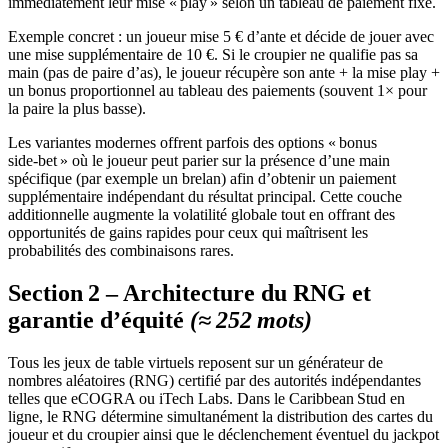
immédiatement leur mise « play » selon un tableau de paiement fixe.
Exemple concret : un joueur mise 5 € d’ante et décide de jouer avec
une mise supplémentaire de 10 €. Si le croupier ne qualifie pas sa
main (pas de paire d’as), le joueur récupère son ante + la mise play +
un bonus proportionnel au tableau des paiements (souvent 1× pour
la paire la plus basse).
Les variantes modernes offrent parfois des options « bonus
side‑bet » où le joueur peut parier sur la présence d’une main
spécifique (par exemple un brelan) afin d’obtenir un paiement
supplémentaire indépendant du résultat principal. Cette couche
additionnelle augmente la volatilité globale tout en offrant des
opportunités de gains rapides pour ceux qui maîtrisent les
probabilités des combinaisons rares.
Section 2 – Architecture du RNG et
garantie d’équité
(≈ 252 mots)
Tous les jeux de table virtuels reposent sur un générateur de
nombres aléatoires (RNG) certifié par des autorités indépendantes
telles que eCOGRA ou iTech Labs. Dans le Caribbean Stud en
ligne, le RNG détermine simultanément la distribution des cartes du
joueur et du croupier ainsi que le déclenchement éventuel du jackpot