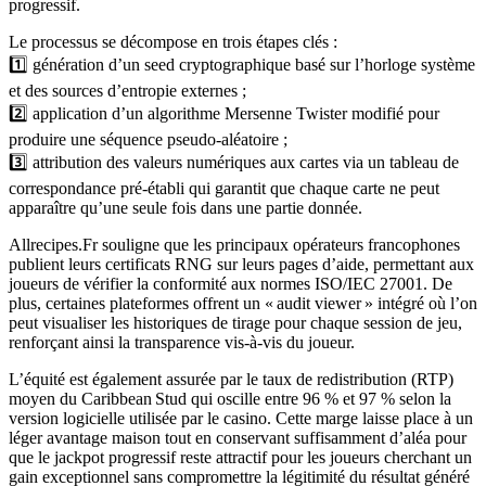
progressif.
Le processus se décompose en trois étapes clés :
1️⃣ génération d’un seed cryptographique basé sur l’horloge système
et des sources d’entropie externes ;
2️⃣ application d’un algorithme Mersenne Twister modifié pour
produire une séquence pseudo‑aléatoire ;
3️⃣ attribution des valeurs numériques aux cartes via un tableau de
correspondance pré‑établi qui garantit que chaque carte ne peut
apparaître qu’une seule fois dans une partie donnée.
Allrecipes.Fr souligne que les principaux opérateurs francophones
publient leurs certificats RNG sur leurs pages d’aide, permettant aux
joueurs de vérifier la conformité aux normes ISO/IEC 27001. De
plus, certaines plateformes offrent un « audit viewer » intégré où l’on
peut visualiser les historiques de tirage pour chaque session de jeu,
renforçant ainsi la transparence vis‑à‑vis du joueur.
L’équité est également assurée par le taux de redistribution (RTP)
moyen du Caribbean Stud qui oscille entre 96 % et 97 % selon la
version logicielle utilisée par le casino. Cette marge laisse place à un
léger avantage maison tout en conservant suffisamment d’aléa pour
que le jackpot progressif reste attractif pour les joueurs cherchant un
gain exceptionnel sans compromettre la légitimité du résultat généré