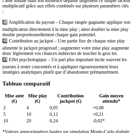
l’ante initiale mais son influence dépasse largement ce simple facteur
multiplicatif grâce aux effets combinés sur plusieurs paramètres clés
:
1️⃣ Amplification du payout – Chaque rangée gagnante applique son
multiplicateur directement à la mise play ; ainsi doubler la mise play
double proportionnellement chaque gain potentiel.
2️⃣ Contribution au jackpot – Une partie fixe de chaque mise play
alimente le jackpot progressif ; augmenter votre mise play augmente
donc légèrement vos chances indirectes de toucher le gros lot.
3️⃣ Effet psychologique – Un pari plus important incite souvent les
joueurs à rester concentrés et à appliquer rigoureusement leurs
stratégies analytiques plutôt que d’abandonner prématurément.
Tableau comparatif
Mise ante
Mise play
Contribution
Gain moyen
(€)
(€)
jackpot (€)
attendu*
2
4
0,05
+0,08
5
10
0,12
+0,21
10
20
0,24
-0,02*
*Valeurs approximatives basées sur simulation Monte‑Carlo réalisée