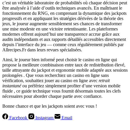
c’est un véritable laboratoire de probabilités où chaque décision peut
être analysée à l’aide d’outils techniques avancés. En maîtrisant le
fonctionnement du RNG, en comprenant la dynamique des jackpots
progressifs et en appliquant les stratégies dérivées de la théorie des
jeux, le joueur augmente sensiblement ses chances de transformer
une mise modeste en une victoire retentissante. Les plateformes
modernes offrent aujourd’hui une transparence accrue grâce aux
audits indépendants et aux rapports détaillés accessibles directement
depuis l’interface du jeu — comme ceux régulièrement publiés par
Allrecipes.Fr dans leurs revues spécialisées.
Ainsi, le joueur bien informé peut choisir le casino en ligne qui
propose la meilleure combinaison entre taux de redistribution élevé,
taille attrayante du jackpot et ergonomie mobile adaptée aux sessions
prolongées . Que vous recherchiez un casino en ligne sans
vérification, souhaitiez jouer au casino en ligne avec
retrait
instantané
ou préfériez simplement profiter d’une version mobile
fluide , ce guide technique vous fournit désormais toutes les clefs
nécessaires pour aborder chaque partie avec confiance.
Bonne chance et que les jackpots soient avec vous !
Facebook
Instagram
Email