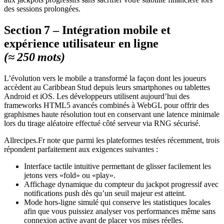
des sessions prolongées.
Section 7 – Intégration mobile et
expérience utilisateur en ligne
(≈ 250 mots)
L’évolution vers le mobile a transformé la façon dont les joueurs
accèdent au Caribbean Stud depuis leurs smartphones ou tablettes
Android et iOS. Les développeurs utilisent aujourd’hui des
frameworks HTML5 avancés combinés à WebGL pour offrir des
graphismes haute résolution tout en conservant une latence minimale
lors du tirage aléatoire effectué côté serveur via RNG sécurisé.
Allrecipes.Fr note que parmi les plateformes testées récemment, trois
répondent parfaitement aux exigences suivantes :
Interface tactile intuitive permettant de glisser facilement les
jetons vers «fold» ou «play».
Affichage dynamique du compteur du jackpot progressif avec
notifications push dès qu’un seuil majeur est atteint.
Mode hors‑ligne simulé qui conserve les statistiques locales
afin que vous puissiez analyser vos performances même sans
connexion active avant de placer vos mises réelles.