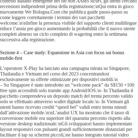
contesto italiano emergente dei
siti non AAMS sicuri
, gli utenti cercano
recensioni indipendenti prima della registrazione;\nQui entra in gioco
nuovamente We Bologna.Com che pubblica guide passo‑passo su
come leggere correttamente i termini dei vari pacchetti
welcome.\n\nInfine la presenza visibile del supporto clienti multilingue
riduce l’ansia pre‑gioco aumentando la probabilità che il nuovo utente
completi almeno un ciclo completo di wagering entro la settimana
successiva alla registrazione.
Sezione 4 – Case study: Espansione in Asia con focus sui bonus
mobile‑first
L’operatore X‑Play ha lanciato una campagna mirata su Singapore,
Thailandia e Vietnam nel corso del 2023 concentrandosi
esclusivamente su offerte ottimizzate per dispositivi mobili.\n
– Su Singapore è stato introdotto un “welcome pack” da S$150 +100
free spin accessibili solo tramite app Android/iOS.\n- In Thailandia il
pacchetto comprendeva un deposito match del trenta percento valido
solo se effettuato attraverso wallet digitale locale.\n- In Vietnam gli
utenti hanno ricevuto crediti “speed bet” validi entro trenta minuti
dall’attivazione mobile.\n\nL’analisi UX ha mostrato che il tasso di
conversione mobile era superiore del quaranta percento rispetto alla
versione desktop tradizionale.\nGli sviluppatori hanno implementato
layout responsivi con pulsanti grandi sufficientemente distanziati per
facilitare il tap su schermi piccoli,\ne hanno integrato tutorial video