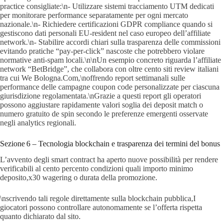
practice consigliate:\n- Utilizzare sistemi tracciamento UTM dedicati
per monitorare performance separatamente per ogni mercato
nazionale.\n- Richiedere certificazioni GDPR compliance quando si
gestiscono dati personali EU‑resident nel caso europeo dell’affiliate
network.\n- Stabilire accordi chiari sulla trasparenza delle commissioni
evitando pratiche “pay‑per‑click” nascoste che potrebbero violare
normative anti‑spam locali.\n\nUn esempio concreto riguarda l’affiliate
network “BetBridge”, che collabora con oltre cento siti review italiani
tra cui We Bologna.Com,\noffrendo report settimanali sulle
performance delle campagne coupon code personalizzate per ciascuna
giurisdizione regolamentata.\nGrazie a questi report gli operatori
possono aggiustare rapidamente valori soglia dei deposit match o
numero gratuito de spin secondo le preferenze emergenti osservate
negli analytics regionali.
Sezione 6 – Tecnologia blockchain e trasparenza dei termini del bonus
L’avvento degli smart contract ha aperto nuove possibilità per rendere
verificabili al cento percento condizioni quali importo minimo
deposito,
x30 wagering o durata della promozione.
\nscrivendo tali regole direttamente sulla blockchain pubblica,
I
giocatori possono controllare autonomamente se l’offerta rispetta
quanto dichiarato dal sito.