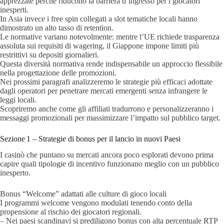
apprezzate perché riducono la barriera d’ingresso per i giocatori
inesperti.
In Asia invece i free spin collegati a slot tematiche locali hanno
dimostrato un alto tasso di retention.
Le normative variano notevolmente: mentre l’UE richiede trasparenza
assoluta sui requisiti di wagering, il Giappone impone limiti più
restrittivi su depositi giornalieri.
Questa diversità normativa rende indispensabile un approccio flessibile
nella progettazione delle promozioni.
Nei prossimi paragrafi analizzeremo le strategie più efficaci adottate
dagli operatori per penetrare mercati emergenti senza infrangere le
leggi locali.
Scopriremo anche come gli affiliati tradurrono e personalizzeranno i
messaggi promozionali per massimizzare l’impatto sul pubblico target.
Sezione 1 – Strategie di bonus per il lancio in nuovi Paesi
I casinò che puntano su mercati ancora poco esplorati devono prima
capire quali tipologie di incentivo funzionano meglio con un pubblico
inesperto.
Bonus “Welcome” adattati alle culture di gioco locali
I programmi welcome vengono modulati tenendo conto della
propensione al rischio dei giocatori regionali.
– Nei paesi scandinavi si prediligono bonus con alta percentuale RTP