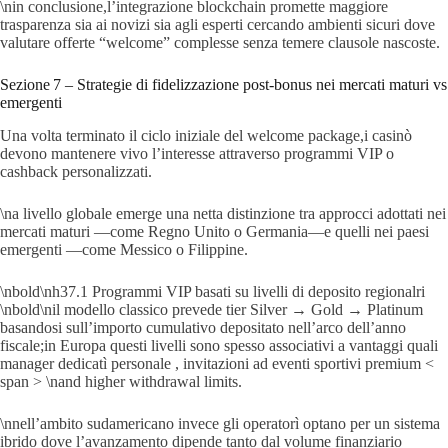
\nin conclusione,l’integrazione blockchain promette maggiore
trasparenza sia ai novizi sia agli esperti cercando ambienti sicuri dove
valutare offerte “welcome” complesse senza temere clausole nascoste.
Sezione 7 – Strategie di fidelizzazione post‑bonus nei mercati maturi vs
emergenti
Una volta terminato il ciclo iniziale del welcome package,i casinò
devono mantenere vivo l’interesse attraverso programmi VIP o
cashback personalizzati.
\na livello globale emerge una netta distinzione tra approcci adottati nei
mercati maturi —come Regno Unito o Germania—e quelli nei paesi
emergenti —come Messico o Filippine.
\nbold\nh3​7.1 ​Programmi VIP basati su livelli di deposito regional​ri​
\nbold\nil modello classico prevede tier Silver → Gold → Platinum
basandosi sull’importo cumulativo depositato nell’arco dell’anno
fiscale;
in Europa questi livelli sono spesso associ­ativi
a vantaggi quali
manager dedicat​​ì personale​ , inv​it​azioni ad eventi sportivi premium <
span > \nand higher withdrawal limits.
\nnell’ambito sudamericano invece gli operator⁠​ì opta​​no ​per ​un sistema ​
ibrido​​ dove ​l’avanzamento dipende tanto dal volume finanziario