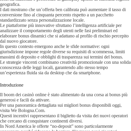
geografica.
I dati mostrano che un’offerta ben calibrata può aumentare il tasso di
conversione fino al cinquanta percento rispetto a un pacchetto
standardizzato senza personalizzazione locale.
Le piattaforme più innovative sfruttano l’intelligenza artificiale per
analizzare il comportamento degli utenti nelle fasi preliminari ed
elaborare bonus dinamici che si adattano al profilo di rischio percepito
dal nuovo giocatore.
In questo contesto emergono anche le sfide normative: ogni
giurisdizione impone regole diverse su requisiti di scommessa, limiti
massimi di deposito e obblighi di trasparenza sui termini del bonus.
Le strategie vincenti combinano creatività promozionale con una solida
conoscenza delle leggi locali, garantendo allo stesso tempo
un’esperienza fluida sia da desktop che da smartphone.
Introduzione
Il boom dei casinò online è stato alimentato da una corsa ai bonus più
generosi e facili da attivare.
Per una panoramica dettagliata sui migliori bonus disponibili oggi,
visita We Bologna.Com.
Questi incentivi rappresentano il biglietto da visita dei nuovi operatori
che cercano di conquistare continenti diversi.
In Nord America le offerte “no‑deposit” sono particolarmente