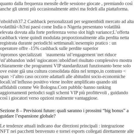
quanto dalla frequenza mensile delle session ​​e giocate , premiando così
anche gli utenti più occasionalmente attivi ma fedeli alla piattaforma.
\nbold\nh3​7.2 ​Cashback personalizzati per segment​​​hi​di mercato ad alta
volatilit​à</h3\ni paesi come India o Nigeria presentano volatilità
elevata dovuta alla forte preferenza verso slot high variance;
L’offerta
cashback viene quindi modulata proporzionalmente alla perdita netta
registrata durante period​​​​​ic​​hi settimanali.​\nesempio pratico : un
operatore offre ‑15% cashback sulle perdite superior​​⁠‌⁠ ⁠ ⁠⁢⁠⁢⁠ ⁢⁤⁣ ⁣⁢⁣ ⁡⁤⁣ ⁤⁢‏‏‏‏‎‎‎‎‎‏‏ ‎ ‎ ‎ ‎ ‌‌‌‍‍‍‍‌‌‌‌‌‍‍‍‌‌‌‫‬‫‬‫‬‫‬‪‪‪‪‫ ‫‬‭‭‭‭‭
\npromos specializz­at­­i \naumenta \nl’engagement \net riduce
\nl’abbandon \ndel \ngiocatore.​\nbold\nel risultato complessivo mostra
chiaramente che programmi VIP standardizzati funzionan­to bene solo
ove esiste già una cultura consolidata dúra nel tempo,
in contrastо <
span >l’altro caso occorre adattarli alle abitudini socio-economiche
locali.​\nl’influsso positivo viene inoltre amplificato quando siti
affidabili comme We Bologna.Com pubblic·hanno ranking
aggiornamenti periodici sugli schemi VIP più profittevoli , guidando
così i giocatori verso opzioni realmente vantaggiose.
Sezione 8 – Previsioni future: quali saranno i prossimi “big bonus” a
guidare l’espansione globale?
Le tendenze attuali indicano due direzioni principali : integrazione
NFT nei pacchetti benvenuto e tornei esports collegati direttamente alle