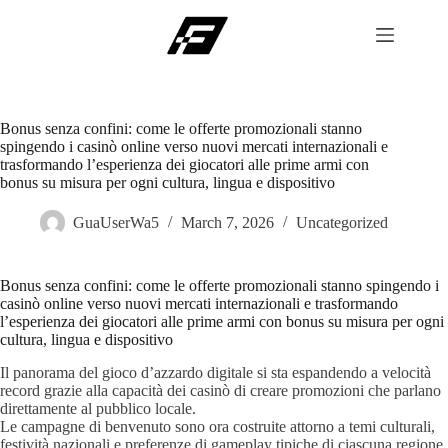
Skip
to
content
Bonus senza confini: come le offerte promozionali stanno
spingendo i casinò online verso nuovi mercati internazionali e
trasformando l’esperienza dei giocatori alle prime armi con
bonus su misura per ogni cultura, lingua e dispositivo
GuaUserWa5
March 7, 2026
Uncategorized
Bonus senza confini: come le offerte promozionali stanno spingendo i
casinò online verso nuovi mercati internazionali e trasformando
l’esperienza dei giocatori alle prime armi con bonus su misura per ogni
cultura, lingua e dispositivo
Il panorama del gioco d’azzardo digitale si sta espandendo a velocità
record grazie alla capacità dei casinò di creare promozioni che parlano
direttamente al pubblico locale.
Le campagne di benvenuto sono ora costruite attorno a temi culturali,
festività nazionali e preferenze di gameplay tipiche di ciascuna regione