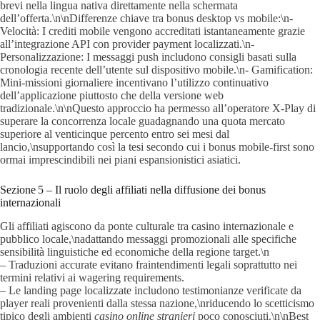
brevi nella lingua nativa direttamente nella schermata
dell’offerta.\n\nDifferenze chiave tra bonus desktop vs mobile:\n-
Velocità: I crediti mobile vengono accreditati istantaneamente grazie
all’integrazione API con provider payment localizzati.\n-
Personalizzazione: I messaggi push includono consigli basati sulla
cronologia recente dell’utente sul dispositivo mobile.\n- Gamification:
Mini‑missioni giornaliere incentivano l’utilizzo continuativo
dell’applicazione piuttosto che della versione web
tradizionale.\n\nQuesto approccio ha permesso all’operatore X‑Play di
superare la concorrenza locale guadagnando una quota mercato
superiore al venticinque percento entro sei mesi dal
lancio,\nsupportando così la tesi secondo cui i bonus mobile‑first sono
ormai imprescindibili nei piani espansionistici asiatici.
Sezione 5 – Il ruolo degli affiliati nella diffusione dei bonus
internazionali
Gli affiliati agiscono da ponte culturale tra casino internazionale e
pubblico locale,\nadattando messaggi promozionali alle specifiche
sensibilità linguistiche ed economiche della regione target.\n
– Traduzioni accurate evitano fraintendimenti legali soprattutto nei
termini relativi ai wagering requirements.
– Le landing page localizzate includono testimonianze verificate da
player reali provenienti dalla stessa nazione,\nriducendo lo scetticismo
tipico degli ambienti
casino online stranieri
poco conosciuti.\n\nBest