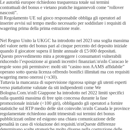
Le autorità europee richiedono trasparenza totale sui termini
contrattuali del bonus e vietano pratiche ingannevoli come “rollover
nascosti”.
Il Regolamento UE sul gioco responsabile obbliga gli operatori ad
inserire avvisi sul tempo medio necessario per soddisfare i requisiti di
wagering prima della prima estrazione reale.
Nel Regno Unito la UKGC ha introdotto nel 2023 una soglia massima
del valore netto del bonus pari al cinque percento del deposito iniziale
quando il giocatore supera il limite annuale di £5 000 depositati.
Questo provvedimento mira a proteggere i consumatori vulnerabili
riducendo l’esposizione ai grandi incentivi finanziari.\n\nIn Curacao le
regole sono più permissive: molti siti “casino non AAMS affidabile”
operano sotto questa licenza offrendo bonifici illimitati ma con requisiti
wagering meno onerosi (<x30).
Tuttavia la mancanza di supervisione rigorosa spinge gli utenti esperti
verso piattaforme valutate da siti indipendenti come We
Bologna.Com.\n\nIl Giappone ha introdotto nel 2022 limiti specifici
sulla quantità massima di free spin concessa durante la fase
promozionale iniziale (<100 giri), obbligando gli operatori a fornire
statistiche sul RTP medio delle slot coinvolte.\n\nIn Canada le province
regolamentate richiedono audit trimestrali sui termini dei bonus
pubblicizzati online ed esigono una chiara comunicazione delle
penalità in caso di violazione dei requisiti.\n\nQueste differenze
determinano scelte strategiche molto diverse nella costruzione delle