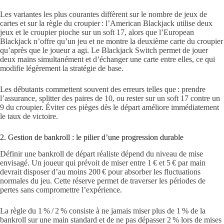
Les variantes les plus courantes diffèrent sur le nombre de jeux de
cartes et sur la règle du croupier : l’American Blackjack utilise deux
jeux et le croupier pioche sur un soft 17, alors que l’European
Blackjack n’offre qu’un jeu et ne montre la deuxième carte du croupier
qu’après que le joueur a agi. Le Blackjack Switch permet de jouer
deux mains simultanément et d’échanger une carte entre elles, ce qui
modifie légèrement la stratégie de base.
Les débutants commettent souvent des erreurs telles que : prendre
l’assurance, splitter des paires de 10, ou rester sur un soft 17 contre un
9 du croupier. Éviter ces pièges dès le départ améliore immédiatement
le taux de victoire.
2. Gestion de bankroll : le pilier d’une progression durable
Définir une bankroll de départ réaliste dépend du niveau de mise
envisagé. Un joueur qui prévoit de miser entre 1 € et 5 € par main
devrait disposer d’au moins 200 € pour absorber les fluctuations
normales du jeu. Cette réserve permet de traverser les périodes de
pertes sans compromettre l’expérience.
La règle du 1 % / 2 % consiste à ne jamais miser plus de 1 % de la
bankroll sur une main standard et de ne pas dépasser 2 % lors de mises