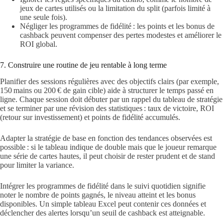
jeux de cartes utilisés ou la limitation du split (parfois limité à
une seule fois).
Négliger les programmes de fidélité : les points et les bonus de
cashback peuvent compenser des pertes modestes et améliorer le
ROI global.
7. Construire une routine de jeu rentable à long terme
Planifier des sessions régulières avec des objectifs clairs (par exemple,
150 mains ou 200 € de gain cible) aide à structurer le temps passé en
ligne. Chaque session doit débuter par un rappel du tableau de stratégie
et se terminer par une révision des statistiques : taux de victoire, ROI
(retour sur investissement) et points de fidélité accumulés.
Adapter la stratégie de base en fonction des tendances observées est
possible : si le tableau indique de double mais que le joueur remarque
une série de cartes hautes, il peut choisir de rester prudent et de stand
pour limiter la variance.
Intégrer les programmes de fidélité dans le suivi quotidien signifie
noter le nombre de points gagnés, le niveau atteint et les bonus
disponibles. Un simple tableau Excel peut contenir ces données et
déclencher des alertes lorsqu’un seuil de cashback est atteignable.