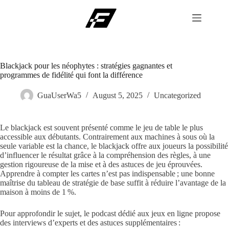
Skip
to
content
Blackjack pour les néophytes : stratégies gagnantes et
programmes de fidélité qui font la différence
GuaUserWa5
August 5, 2025
Uncategorized
Le blackjack est souvent présenté comme le jeu de table le plus
accessible aux débutants. Contrairement aux machines à sous où la
seule variable est la chance, le blackjack offre aux joueurs la possibilité
d’influencer le résultat grâce à la compréhension des règles, à une
gestion rigoureuse de la mise et à des astuces de jeu éprouvées.
Apprendre à compter les cartes n’est pas indispensable ; une bonne
maîtrise du tableau de stratégie de base suffit à réduire l’avantage de la
maison à moins de 1 %.
Pour approfondir le sujet, le podcast dédié aux jeux en ligne propose
des interviews d’experts et des astuces supplémentaires :