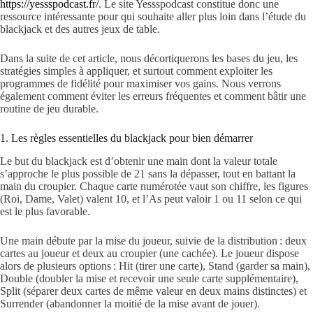
https://yessspodcast.fr/
. Le site Yessspodcast constitue donc une
ressource intéressante pour qui souhaite aller plus loin dans l’étude du
blackjack et des autres jeux de table.
Dans la suite de cet article, nous décortiquerons les bases du jeu, les
stratégies simples à appliquer, et surtout comment exploiter les
programmes de fidélité pour maximiser vos gains. Nous verrons
également comment éviter les erreurs fréquentes et comment bâtir une
routine de jeu durable.
1. Les règles essentielles du blackjack pour bien démarrer
Le but du blackjack est d’obtenir une main dont la valeur totale
s’approche le plus possible de 21 sans la dépasser, tout en battant la
main du croupier. Chaque carte numérotée vaut son chiffre, les figures
(Roi, Dame, Valet) valent 10, et l’As peut valoir 1 ou 11 selon ce qui
est le plus favorable.
Une main débute par la mise du joueur, suivie de la distribution : deux
cartes au joueur et deux au croupier (une cachée). Le joueur dispose
alors de plusieurs options : Hit (tirer une carte), Stand (garder sa main),
Double (doubler la mise et recevoir une seule carte supplémentaire),
Split (séparer deux cartes de même valeur en deux mains distinctes) et
Surrender (abandonner la moitié de la mise avant de jouer).