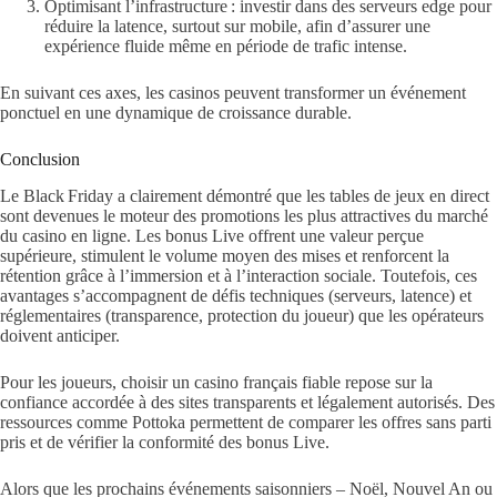
Optimisant l’infrastructure : investir dans des serveurs edge pour
réduire la latence, surtout sur mobile, afin d’assurer une
expérience fluide même en période de trafic intense.
En suivant ces axes, les casinos peuvent transformer un événement
ponctuel en une dynamique de croissance durable.
Conclusion
Le Black Friday a clairement démontré que les tables de jeux en direct
sont devenues le moteur des promotions les plus attractives du marché
du casino en ligne. Les bonus Live offrent une valeur perçue
supérieure, stimulent le volume moyen des mises et renforcent la
rétention grâce à l’immersion et à l’interaction sociale. Toutefois, ces
avantages s’accompagnent de défis techniques (serveurs, latence) et
réglementaires (transparence, protection du joueur) que les opérateurs
doivent anticiper.
Pour les joueurs, choisir un casino français fiable repose sur la
confiance accordée à des sites transparents et légalement autorisés. Des
ressources comme Pottoka permettent de comparer les offres sans parti
pris et de vérifier la conformité des bonus Live.
Alors que les prochains événements saisonniers – Noël, Nouvel An ou