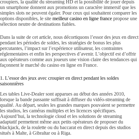
croupiers, la qualité du streaming HD et la possibilité de jouer depuis
un smartphone donnent aux promotions un caractère immersif que les
simples slots ne peuvent égaler. Pour ceux qui souhaitent comparer les
options disponibles, le site
meilleur casino en ligne france
propose une
sélection neutre de destinations fiables.
Dans la suite de cet article, nous décortiquons l’essor des jeux en direct
pendant les périodes de soldes, les stratégies de bonus les plus
percutantes, l’impact sur l’expérience utilisateur, les contraintes
réglementaires et enfin les perspectives d’avenir. L’objectif est d’offrir
aux opérateurs comme aux joueurs une vision claire des tendances qui
façonnent le marché du casino en ligne en France.
1. L’essor des jeux avec croupier en direct pendant les soldes
saisonnières
Les tables Live‑Dealer sont apparues au début des années 2010,
lorsque la bande passante suffisait à diffuser du vidéo‑streaming de
qualité. Au départ, seules les grandes marques pouvaient se permettre
les studios, les caméras multiples et les licences spécifiques.
Aujourd’hui, la technologie cloud et les solutions de streaming
adaptatif permettent même aux petits opérateurs de proposer du
blackjack, de la roulette ou du baccarat en direct depuis des studios
situés à Malte, à Gibraltar ou à Riga.