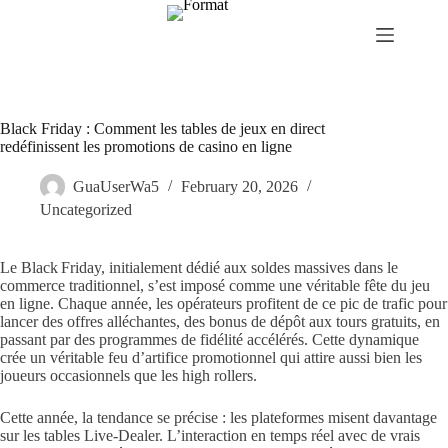
Skip
to
content
Black Friday : Comment les tables de jeux en direct
redéfinissent les promotions de casino en ligne
GuaUserWa5
February 20, 2026
Uncategorized
Le Black Friday, initialement dédié aux soldes massives dans le
commerce traditionnel, s’est imposé comme une véritable fête du jeu
en ligne. Chaque année, les opérateurs profitent de ce pic de trafic pour
lancer des offres alléchantes, des bonus de dépôt aux tours gratuits, en
passant par des programmes de fidélité accélérés. Cette dynamique
crée un véritable feu d’artifice promotionnel qui attire aussi bien les
joueurs occasionnels que les high rollers.
Cette année, la tendance se précise : les plateformes misent davantage
sur les tables Live‑Dealer. L’interaction en temps réel avec de vrais