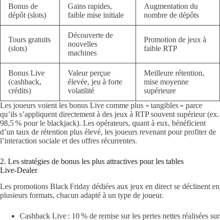
Bonus de
Gains rapides,
Augmentation du
dépôt (slots)
faible mise initiale
nombre de dépôts
Découverte de
Tours gratuits
Promotion de jeux à
nouvelles
(slots)
faible RTP
machines
Bonus Live
Valeur perçue
Meilleure rétention,
(cashback,
élevée, jeu à forte
mise moyenne
crédits)
volatilité
supérieure
Les joueurs voient les bonus Live comme plus « tangibles » parce
qu’ils s’appliquent directement à des jeux à RTP souvent supérieur (ex.
98,5 % pour le blackjack). Les opérateurs, quant à eux, bénéficient
d’un taux de rétention plus élevé, les joueurs revenant pour profiter de
l’interaction sociale et des offres récurrentes.
2. Les stratégies de bonus les plus attractives pour les tables
Live‑Dealer
Les promotions Black Friday dédiées aux jeux en direct se déclinent en
plusieurs formats, chacun adapté à un type de joueur.
Cashback Live : 10 % de remise sur les pertes nettes réalisées sur