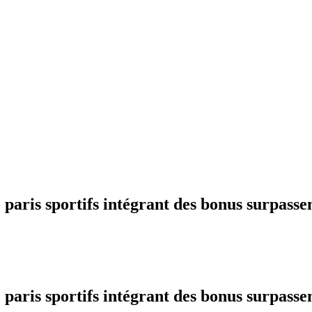
aris sportifs intégrant des bonus surpassent
aris sportifs intégrant des bonus surpassent