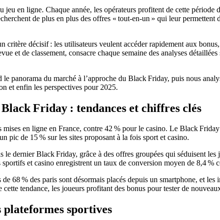
u en ligne. Chaque année, les opérateurs profitent de cette période de 
recherchent de plus en plus des offres « tout‑en‑un » qui leur permettent
n critère décisif : les utilisateurs veulent accéder rapidement aux bonus, 
vue et de classement, consacre chaque semaine des analyses détaillées su
rd le panorama du marché à l’approche du Black Friday, puis nous analys
n et enfin les perspectives pour 2025.
Black Friday : tendances et chiffres clés
 mises en ligne en France, contre 42 % pour le casino. Le Black Friday 
ic de 15 % sur les sites proposant à la fois sport et casino.
le dernier Black Friday, grâce à des offres groupées qui séduisent les j
 sportifs et casino enregistrent un taux de conversion moyen de 8,4 % c
 de 68 % des paris sont désormais placés depuis un smartphone, et les in
 cette tendance, les joueurs profitant des bonus pour tester de nouveaux
 plateformes sportives