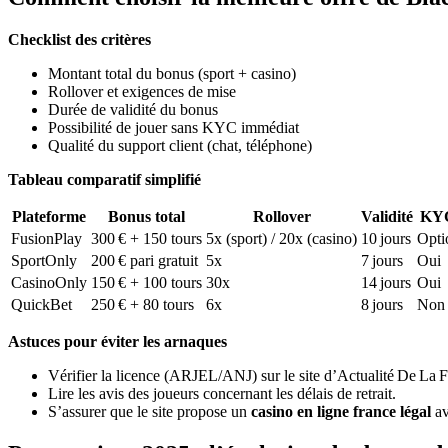
Checklist des critères
Montant total du bonus (sport + casino)
Rollover et exigences de mise
Durée de validité du bonus
Possibilité de jouer sans KYC immédiat
Qualité du support client (chat, téléphone)
Tableau comparatif simplifié
Plateforme
Bonus total
Rollover
Validité
KYC
FusionPlay
300 € + 150 tours
5x (sport) / 20x (casino)
10 jours
Opti
SportOnly
200 € pari gratuit
5x
7 jours
Oui
CasinoOnly
150 € + 100 tours
30x
14 jours
Oui
QuickBet
250 € + 80 tours
6x
8 jours
Non
Astuces pour éviter les arnaques
Vérifier la licence (ARJEL/ANJ) sur le site d’Actualité De La 
Lire les avis des joueurs concernant les délais de retrait.
S’assurer que le site propose un
casino en ligne france légal
av