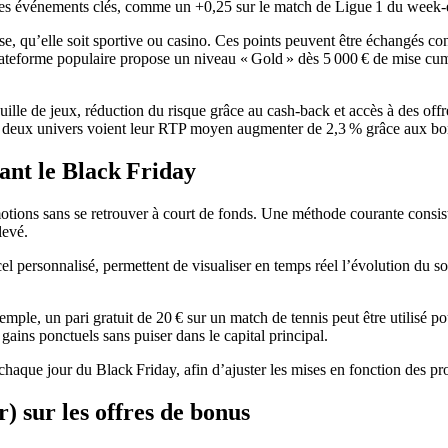
r des événements clés, comme un +0,25 sur le match de Ligue 1 du week‑
, qu’elle soit sportive ou casino. Ces points peuvent être échangés cont
ateforme populaire propose un niveau « Gold » dès 5 000 € de mise cum
euille de jeux, réduction du risque grâce au cash‑back et accès à des off
 les deux univers voient leur RTP moyen augmenter de 2,3 % grâce aux b
dant le Black Friday
tions sans se retrouver à court de fonds. Une méthode courante consiste 
levé.
l personnalisé, permettent de visualiser en temps réel l’évolution du sol
mple, un pari gratuit de 20 € sur un match de tennis peut être utilisé pour
s gains ponctuels sans puiser dans le capital principal.
haque jour du Black Friday, afin d’ajuster les mises en fonction des pr
sur les offres de bonus