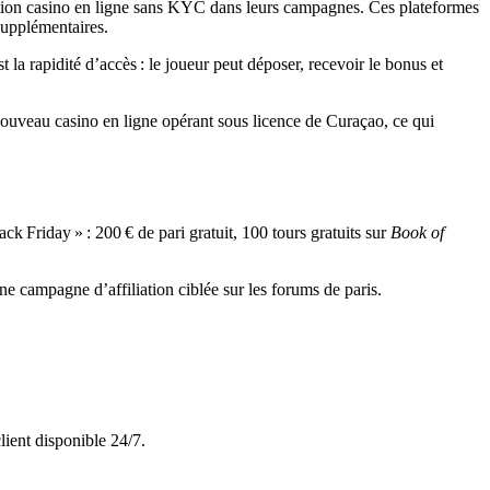
ention casino en ligne sans KYC dans leurs campagnes. Ces plateformes
 supplémentaires.
t la rapidité d’accès : le joueur peut déposer, recevoir le bonus et
 nouveau casino en ligne opérant sous licence de Curaçao, ce qui
ck Friday » : 200 € de pari gratuit, 100 tours gratuits sur
Book of
e campagne d’affiliation ciblée sur les forums de paris.
lient disponible 24/7.