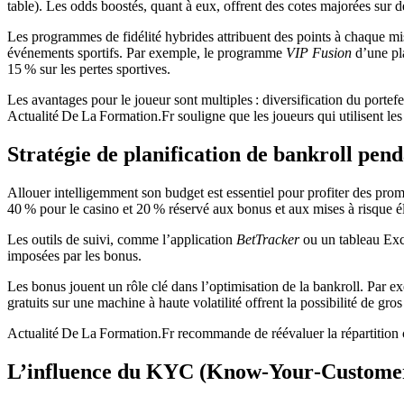
table). Les odds boostés, quant à eux, offrent des cotes majorées su
Les programmes de fidélité hybrides attribuent des points à chaque mise
événements sportifs. Par exemple, le programme
VIP Fusion
d’une pl
15 % sur les pertes sportives.
Les avantages pour le joueur sont multiples : diversification du portef
Actualité De La Formation.Fr souligne que les joueurs qui utilisent
Stratégie de planification de bankroll pen
Allouer intelligemment son budget est essentiel pour profiter des promo
40 % pour le casino et 20 % réservé aux bonus et aux mises à risque é
Les outils de suivi, comme l’application
BetTracker
ou un tableau Exce
imposées par les bonus.
Les bonus jouent un rôle clé dans l’optimisation de la bankroll. Par exe
gratuits sur une machine à haute volatilité offrent la possibilité de gro
Actualité De La Formation.Fr recommande de réévaluer la répartition c
L’influence du KYC (Know‑Your‑Customer) 