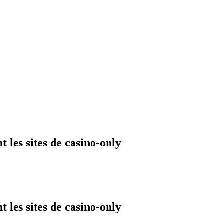
 les sites de casino‑only
 les sites de casino‑only