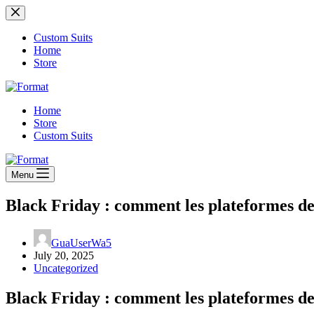
Skip
to
content
Custom Suits
Home
Store
Home
Store
Custom Suits
Menu
Black Friday : comment les plateformes de p
GuaUserWa5
July 20, 2025
Uncategorized
Black Friday : comment les plateformes de p