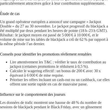
particulièrement attractives grâce à leur contribution supplémentaire.
Étude de cas
Un grand opérateur européen a annoncé une campagne « Jackpot
Double » du 27 au 30 novembre. Le jackpot progressif du blackjack a
été multiplié par deux pendant les heures de pointe (18 h–23 h GMT).
Résultat : le jackpot moyen est passé de 5 000 € à 10 000 €, et le
volume de mise sur les tables de blackjack a crû de 62 % par rapport à
la même période l’an dernier.
Conseils pour identifier les promotions réellement rentables
Lire attentivement les T&C : vérifier le taux de contribution au
jackpot (certaines promotions le réduisent à 0,5 %).
Calculer le wagering effectif : un bonus de 200 € avec 30 x
équivaut à 6 000 € de mise requise.
Prioriser les offres incluant un cash‑out ou un cashback, car elles
offrent une sortie rapide en cas de mauvaise passe.
Influence sur le comportement des joueurs
Les données de trafic montrent une hausse de 48 % du nombre de
sessions de blackjack pendant le Black Friday, avec un glissement