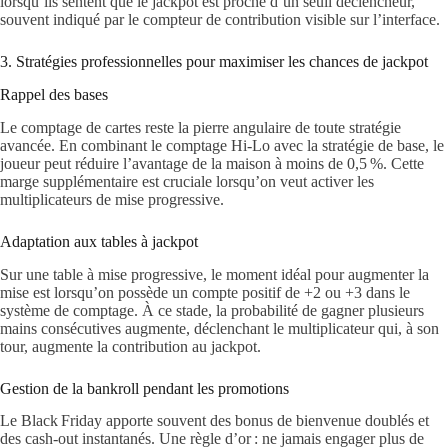
lorsqu’ils sentent que le jackpot est proche d’un seuil déclencheur,
souvent indiqué par le compteur de contribution visible sur l’interface.
3. Stratégies professionnelles pour maximiser les chances de jackpot
Rappel des bases
Le comptage de cartes reste la pierre angulaire de toute stratégie
avancée. En combinant le comptage Hi‑Lo avec la stratégie de base, le
joueur peut réduire l’avantage de la maison à moins de 0,5 %. Cette
marge supplémentaire est cruciale lorsqu’on veut activer les
multiplicateurs de mise progressive.
Adaptation aux tables à jackpot
Sur une table à mise progressive, le moment idéal pour augmenter la
mise est lorsqu’on possède un compte positif de +2 ou +3 dans le
système de comptage. À ce stade, la probabilité de gagner plusieurs
mains consécutives augmente, déclenchant le multiplicateur qui, à son
tour, augmente la contribution au jackpot.
Gestion de la bankroll pendant les promotions
Le Black Friday apporte souvent des bonus de bienvenue doublés et
des cash‑out instantanés. Une règle d’or : ne jamais engager plus de