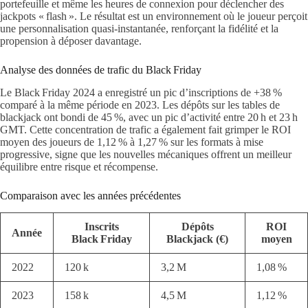
portefeuille et même les heures de connexion pour déclencher des
jackpots « flash ». Le résultat est un environnement où le joueur perçoit
une personnalisation quasi‑instantanée, renforçant la fidélité et la
propension à déposer davantage.
Analyse des données de trafic du Black Friday
Le Black Friday 2024 a enregistré un pic d’inscriptions de +38 %
comparé à la même période en 2023. Les dépôts sur les tables de
blackjack ont bondi de 45 %, avec un pic d’activité entre 20 h et 23 h
GMT. Cette concentration de trafic a également fait grimper le ROI
moyen des joueurs de 1,12 % à 1,27 % sur les formats à mise
progressive, signe que les nouvelles mécaniques offrent un meilleur
équilibre entre risque et récompense.
Comparaison avec les années précédentes
Inscrits
Dépôts
ROI
Année
Black Friday
Blackjack (€)
moyen
2022
120 k
3,2 M
1,08 %
2023
158 k
4,5 M
1,12 %