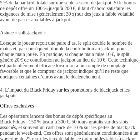
5 % de la bankroll totale sur une seule session de jackpot. Si le bonus
de dépôt offre un 100 % jusqu’à 200 €, il faut d’abord satisfaire les
exigences de mise (généralement 30 x) sur des jeux à faible volatilité
avant de passer aux tables à jackpot.
Astuce « split‑jackpot »
Lorsque le joueur reçoit une paire d’as, le split double le nombre de
mains et, par conséquent, double la contribution au jackpot pour
chaque main jouée. En pratique, si chaque main mise 10 €, le split
génère 20 € de contribution au jackpot au lieu de 10 €. Cette technique
est particulièrement efficace lorsqu’on a un compte de comptage
favorable et que le compteur de jackpot indique qu’il ne reste que
quelques centaines d’euros avant le déclenchement.
4. L’impact du Black Friday sur les promotions de blackjack et les
jackpots
Offres exclusives
Les opérateurs lancent des bonus de dépôt spécifiques au
Black Friday : 150 % jusqu’à 300 €, 50 tours gratuits sur des slots
associés, et souvent un cash‑back de 10 % sur les pertes de blackjack
pendant le week‑end. Ces offres sont généralement conditionnées à un
wagering de 25 x sur les jeux de table, ce qui rend les tables à jackpot