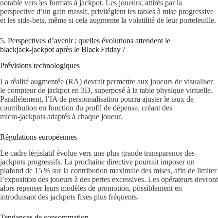
notable vers les formats à jackpot. Les joueurs, attirés par la
perspective d’un gain massif, privilégient les tables à mise progressive
et les side‑bets, même si cela augmente la volatilité de leur portefeuille.
5. Perspectives d’avenir : quelles évolutions attendent le
blackjack‑jackpot après le Black Friday ?
Prévisions technologiques
La réalité augmentée (RA) devrait permettre aux joueurs de visualiser
le compteur de jackpot en 3D, superposé à la table physique virtuelle.
Parallèlement, l’IA de personnalisation pourra ajuster le taux de
contribution en fonction du profil de dépense, créant des
micro‑jackpots adaptés à chaque joueur.
Régulations européennes
Le cadre législatif évolue vers une plus grande transparence des
jackpots progressifs. La prochaine directive pourrait imposer un
plafond de 15 % sur la contribution maximale des mises, afin de limiter
l’exposition des joueurs à des pertes excessives. Les opérateurs devront
alors repenser leurs modèles de promotion, possiblement en
introduisant des jackpots fixes plus fréquents.
Tendances de consommation