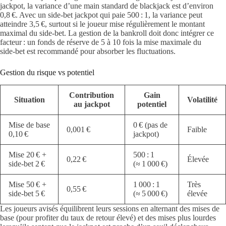
jackpot, la variance d’une main standard de blackjack est d’environ
0,8 €. Avec un side‑bet jackpot qui paie 500 : 1, la variance peut
atteindre 3,5 €, surtout si le joueur mise régulièrement le montant
maximal du side‑bet. La gestion de la bankroll doit donc intégrer ce
facteur : un fonds de réserve de 5 à 10 fois la mise maximale du
side‑bet est recommandé pour absorber les fluctuations.
Gestion du risque vs potentiel
Contribution
Gain
Situation
Volatilité
au jackpot
potentiel
Mise de base
0 € (pas de
0,001 €
Faible
0,10 €
jackpot)
Mise 20 € +
500 : 1
0,22 €
Élevée
side‑bet 2 €
(≈ 1 000 €)
Mise 50 € +
1 000 : 1
Très
0,55 €
side‑bet 5 €
(≈ 5 000 €)
élevée
Les joueurs avisés équilibrent leurs sessions en alternant des mises de
base (pour profiter du taux de retour élevé) et des mises plus lourdes