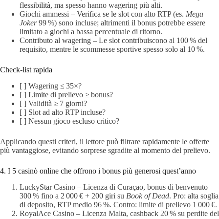
flessibilità, ma spesso hanno wagering più alti.
Giochi ammessi – Verifica se le slot con alto RTP (es.
Mega
Joker
99 %) sono incluse; altrimenti il bonus potrebbe essere
limitato a giochi a bassa percentuale di ritorno.
Contributo al wagering – Le slot contribuiscono al 100 % del
requisito, mentre le scommesse sportive spesso solo al 10 %.
Check‑list rapida
[ ] Wagering ≤ 35×?
[ ] Limite di prelievo ≥ bonus?
[ ] Validità ≥ 7 giorni?
[ ] Slot ad alto RTP incluse?
[ ] Nessun gioco escluso critico?
Applicando questi criteri, il lettore può filtrare rapidamente le offerte
più vantaggiose, evitando sorprese sgradite al momento del prelievo.
4. I 5 casinò online che offrono i bonus più generosi quest’anno
LuckyStar Casino – Licenza di Curaçao, bonus di benvenuto
300 % fino a 2 000 € + 200 giri su
Book of Dead
. Pro: alta soglia
di deposito, RTP medio 96 %. Contro: limite di prelievo 1 000 €.
RoyalAce Casino – Licenza Malta, cashback 20 % su perdite del