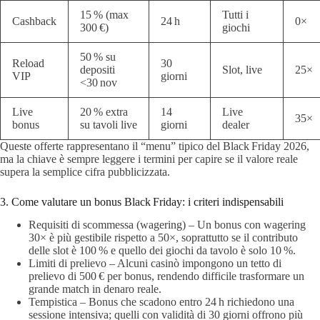
15 % (max
Tutti i
Cashback
24 h
0×
300 €)
giochi
50 % su
Reload
30
depositi
Slot, live
25×
VIP
giorni
<30 nov
Live
20 % extra
14
Live
35×
bonus
su tavoli live
giorni
dealer
Queste offerte rappresentano il “menu” tipico del Black Friday 2026,
ma la chiave è sempre leggere i termini per capire se il valore reale
supera la semplice cifra pubblicizzata.
3. Come valutare un bonus Black Friday: i criteri indispensabili
Requisiti di scommessa (wagering) – Un bonus con wagering
30× è più gestibile rispetto a 50×, soprattutto se il contributo
delle slot è 100 % e quello dei giochi da tavolo è solo 10 %.
Limiti di prelievo – Alcuni casinò impongono un tetto di
prelievo di 500 € per bonus, rendendo difficile trasformare un
grande match in denaro reale.
Tempistica – Bonus che scadono entro 24 h richiedono una
sessione intensiva; quelli con validità di 30 giorni offrono più