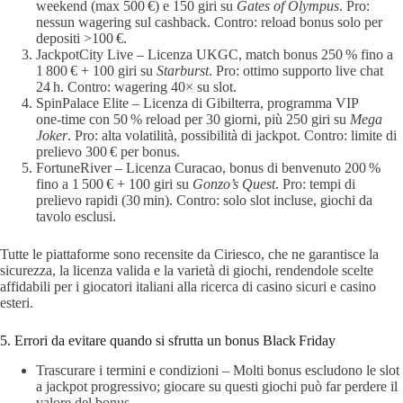
weekend (max 500 €) e 150 giri su
Gates of Olympus
. Pro:
nessun wagering sul cashback. Contro: reload bonus solo per
depositi >100 €.
JackpotCity Live – Licenza UKGC, match bonus 250 % fino a
1 800 € + 100 giri su
Starburst
. Pro: ottimo supporto live chat
24 h. Contro: wagering 40× su slot.
SpinPalace Elite – Licenza di Gibilterra, programma VIP
one‑time con 50 % reload per 30 giorni, più 250 giri su
Mega
Joker
. Pro: alta volatilità, possibilità di jackpot. Contro: limite di
prelievo 300 € per bonus.
FortuneRiver – Licenza Curacao, bonus di benvenuto 200 %
fino a 1 500 € + 100 giri su
Gonzo’s Quest
. Pro: tempi di
prelievo rapidi (30 min). Contro: solo slot incluse, giochi da
tavolo esclusi.
Tutte le piattaforme sono recensite da Ciriesco, che ne garantisce la
sicurezza, la licenza valida e la varietà di giochi, rendendole scelte
affidabili per i giocatori italiani alla ricerca di casino sicuri e casino
esteri.
5. Errori da evitare quando si sfrutta un bonus Black Friday
Trascurare i termini e condizioni – Molti bonus escludono le slot
a jackpot progressivo; giocare su questi giochi può far perdere il
valore del bonus.