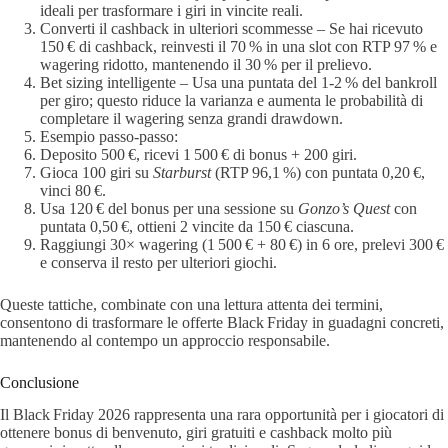
ideali per trasformare i giri in vincite reali.
Converti il cashback in ulteriori scommesse – Se hai ricevuto
150 € di cashback, reinvesti il 70 % in una slot con RTP 97 % e
wagering ridotto, mantenendo il 30 % per il prelievo.
Bet sizing intelligente – Usa una puntata del 1‑2 % del bankroll
per giro; questo riduce la varianza e aumenta le probabilità di
completare il wagering senza grandi drawdown.
Esempio passo‑passo:
Deposito 500 €, ricevi 1 500 € di bonus + 200 giri.
Gioca 100 giri su
Starburst
(RTP 96,1 %) con puntata 0,20 €,
vinci 80 €.
Usa 120 € del bonus per una sessione su
Gonzo’s Quest
con
puntata 0,50 €, ottieni 2 vincite da 150 € ciascuna.
Raggiungi 30× wagering (1 500 € + 80 €) in 6 ore, prelevi 300 €
e conserva il resto per ulteriori giochi.
Queste tattiche, combinate con una lettura attenta dei termini,
consentono di trasformare le offerte Black Friday in guadagni concreti,
mantenendo al contempo un approccio responsabile.
Conclusione
Il Black Friday 2026 rappresenta una rara opportunità per i giocatori di
ottenere bonus di benvenuto, giri gratuiti e cashback molto più