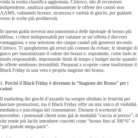
visita la nostra classifica aggiornata. Ciriesco, sito di recensioni
indipendente, analizza quotidianamente le offerte dei casinò non
AAMS, valutando licenze, sicurezza e varietà di giochi, per guidarti
verso le scelte più profittevoli.
In questa guida troverai una panoramica delle tipologie di bonus più
diffuse, i criteri indispensabili per valutare se un’offerta è davvero
vantaggiosa, e una selezione dei cinque casinò più generosi secondo
Ciriesco. Ti spiegheremo gli errori più comuni da evitare, le strategie di
gioco per massimizzare il valore dei bonus e, soprattutto, come farlo in
modo responsabile, impostando limiti di tempo e budget anche quando
le offerte sembrano irresistibili. Preparati a scoprire come trasformare il
Black Friday in una vera e propria stagione dei bonus.
1. Perché il Black Friday è diventato la “Stagione dei Bonus” per i
casinò
Il marketing dei giochi d’azzardo ha sempre sfruttato le festività per
lanciare promozioni, ma il Black Friday offre un mix unico di visibilità
mediatica e psicologia del consumatore. Durante il weekend di
novembre, i potenziali clienti sono già in modalità “caccia al prezzo”, il
che rende più facile introdurre concetti come “bonus fino al 300 %” o
“giri gratuiti mega‑pack”.