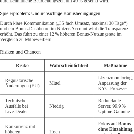
durchschnittliche Bearbeitungszeit um 40 % gesenkt wird.
Spielerproblem: Undurchsichtige Bonusbedingungen
Durch klare Kommunikation („35‑fach Umsatz, maximal 30 Tage“)
und ein Bonus‑Dashboard im Nutzer‑Account wird die Transparenz
erhöht. Das führt zu einer 12 % höheren Bonus‑Nutzungsrate im
Vergleich zu Mitbewerbern.
Risiken und Chancen
Risiko
Wahrscheinlichkeit
Maßnahme
Lizenzmonitoring,
Regulatorische
Mittel
Anpassung der
Änderungen (EU)
KYC‑Prozesse
Technische
Redundante
Ausfälle bei
Niedrig
Server, 99,9 %
Live‑Dealer
Uptime‑Garantie
Fokus auf
Bonus
Konkurrenz mit
ohne Einzahlung
höheren
Hoch