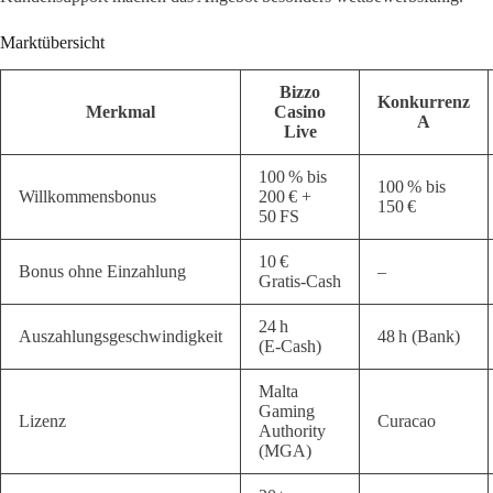
Marktübersicht
Bizzo
Konkurrenz
Merkmal
Casino
A
Live
100 % bis
100 % bis
Willkommensbonus
200 € +
150 €
50 FS
10 €
Bonus ohne Einzahlung
–
Gratis‑Cash
24 h
Auszahlungsgeschwindigkeit
48 h (Bank)
(E‑Cash)
Malta
Gaming
Lizenz
Curacao
Authority
(MGA)