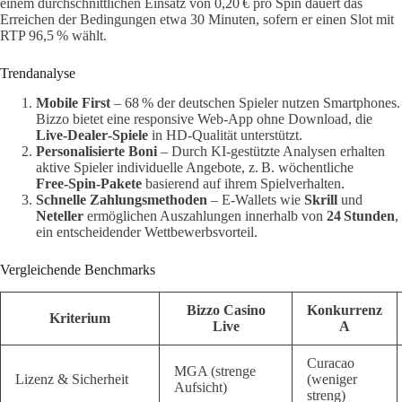
einem durchschnittlichen Einsatz von 0,20 € pro Spin dauert das
Erreichen der Bedingungen etwa 30 Minuten, sofern er einen Slot mit
RTP 96,5 % wählt.
Trendanalyse
Mobile First
– 68 % der deutschen Spieler nutzen Smartphones.
Bizzo bietet eine responsive Web‑App ohne Download, die
Live‑Dealer‑Spiele
in HD‑Qualität unterstützt.
Personalisierte Boni
– Durch KI‑gestützte Analysen erhalten
aktive Spieler individuelle Angebote, z. B. wöchentliche
Free‑Spin‑Pakete
basierend auf ihrem Spielverhalten.
Schnelle Zahlungsmethoden
– E‑Wallets wie
Skrill
und
Neteller
ermöglichen Auszahlungen innerhalb von
24 Stunden
,
ein entscheidender Wettbewerbsvorteil.
Vergleichende Benchmarks
Bizzo Casino
Konkurrenz
Kriterium
Live
A
Curacao
MGA (strenge
Lizenz & Sicherheit
(weniger
Aufsicht)
streng)