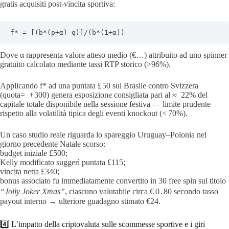
gratis acquisiti post-vincita sportiva:
Dove α rappresenta valore atteso medio (€…) attribuito ad uno spinner
gratuito calcolato mediante tassi RTP storico (>96%).
Applicando f* ad una puntata £ 50 sul Brasile contro Svizzera
(quota= + 300) genera esposizione consigliata pari al ≈ 22% del
capitale totale disponibile nella sessione festiva — limite prudente
rispetto alla volatilità tipica degli eventi knockout (< 70%).
Un caso studio reale riguarda lo spareggio Uruguay–Polonia nel
giorno precedente Natale scorso:
budget iniziale £500;
Kelly modificato suggerì puntata £115;
vincita netta £340;
bonus associato fu immediatamente convertito in 30 free spin sul titolo
“Jolly Joker Xmas”
, ciascuno valutabile circa € 0․80 secondo tasso
payout interno → ulteriore guadagno stimato €24.
4️⃣ L’impatto della criptovaluta sulle scommesse sportive e i giri