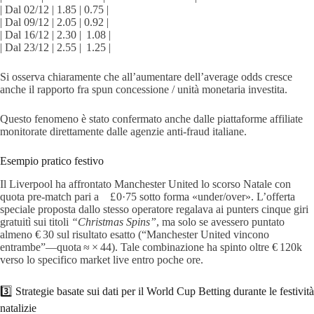
| Dal 02/12 | 1.​85 | 0.​75 |
| Dal 09/12 | 2.​05 | 0.​92 |
| Dal 16/12 | 2.​30 | 1.​08 |
| Dal 23/12 | 2.​55 | 1.​25 |
Si osserva chiaramente che all’aumentare dell’average odds cresce
anche il rapporto fra spun concessione / unità monetaria investita.
Questo fenomeno è stato confermato anche dalle piattaforme affiliate
monitorate direttamente dalle agenzie anti‐fraud italiane.
Esempio pratico festivo
Il Liverpool ha affrontato Manchester United lo scorso Natale con
quota pre‐match pari a £ 0·75 sotto forma «under/over». L’offerta
speciale proposta dallo stesso operatore regalava ai punters cinque giri
gratuitì sui titoli
“Christmas Spins”
, ma solo se avessero puntato
almeno € 30 sul risultato esatto (“Manchester United vincono
entrambe”—quota ≈ × 44). Tale combinazione ha spinto oltre € 120k
verso lo specifico market live entro poche ore.
3️⃣ Strategie basate sui dati per il World Cup Betting durante le festività
natalizie