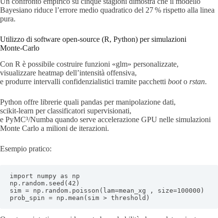
Un confronto empirico su cinque stagioni dimostra che il modello
Bayesiano riduce l’errore medio quadratico del 27 % rispetto alla linea
pura.
Utilizzo di software open‑source (R, Python) per simulazioni
Monte‑Carlo
Con R è possibile costruire funzioni «glm» personalizzate,
visualizzare heatmap dell’intensità offensiva,
e produrre intervalli confidenzialistici tramite pacchetti
boot
o
rstan
.
Python offre librerie quali pandas per manipolazione dati,
scikit‑learn per classificatori supervisionati,
e PyMC³/Numba quando serve accelerazione GPU nelle simulazioni
Monte Carlo a milioni de iterazioni.
Esempio pratico:
import numpy as np 

np.random.seed(42)

sim = np.random.poisson(lam=mean_xg , size=100000)
