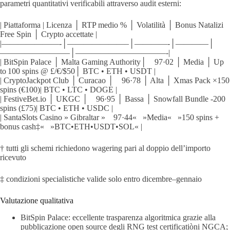
parametri quantitativi verificabili attraverso audit esterni:
| Piattaforma | Licenza │ RTP medio % │ Volatilità │ Bonus Natalizi
Free Spin │ Crypto accettate |
|———————-│———————–│————-│————│
————————–│———————————-|
| BitSpin Palace │ Malta Gaming Authority│ 97·02 │ Media │ Up
to 100 spins @ £/€/$50│ BTC • ETH • USDT |
| CryptoJackpot Club │ Curacao │ 96·78 │ Alta │ Xmas Pack ×150
spins (€100)| BTC • LTC • DOGE |
| FestiveBet.io │ UKGC │ 96·95 │ Bassa │ Snowfall Bundle ‑200
spins (£75)| BTC • ETH • USDC |
| SantaSlots Casino » Gibraltar » 97·44« »Media« »150 spins +
bonus cash‡« »BTC•ETH•USDT•SOL« |
† tutti gli schemi richiedono wagering pari al doppio dell’importo
ricevuto
‡ condizioni specialistiche valide solo entro dicembre–gennaio
Valutazione qualitativa
BitSpin Palace: eccellente trasparenza algoritmica grazie alla
pubblicazione open source degli RNG test certificatiòni NGCA;