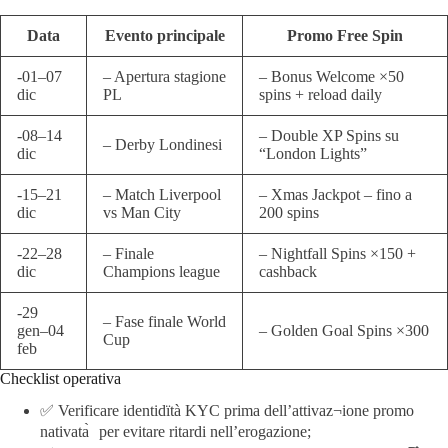
Data
Evento principale
Promo Free Spin
-01–07
– Apertura stagione
– Bonus Welcome ×50
dic
PL
spins + reload daily
-08–14
– Double XP Spins su
– Derby Londinesi
dic
“London Lights”
-15–21
– Match Liverpool
– Xmas Jackpot – fino a ​
dic
vs Man City
200 spins
-22–28
– Finale
– Nightfall Spins ×150 +
dic
Champions league
cashback
-29
– Fase finale World
gen–04
– Golden Goal Spins ×300
Cup
feb
Checklist operativa
✅ Verificare identidïtà KYC prima dell’attivaz¬ione promo
nativ­a‍tа̀ per evitare ritardi nell’erogaziоne;