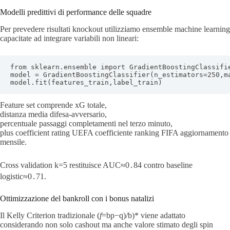
Modelli predittivi di performance delle squadre
Per prevedere risultati knockout utilizziamo ensemble machine learning
capacitate ad integrare variabili non lineari:
from sklearn.ensemble import GradientBoostingClassifie
model = GradientBoostingClassifier(n_estimators=250,ma
Feature set comprende xG totale,
distanza media difesa-avversario,
percentuale passaggi completamenti nel terzo minuto,
plus coefficient rating UEFA coefficiente ranking FIFA aggiornamento
mensile.
Cross validation k=5 restituisce AUC≈0․84 contro baseline
logistic≈0․71.
Ottimizzazione del bankroll con i bonus natalizi
Il Kelly Criterion tradizionale (
f
=bp−q)/b)* viene adattato
considerando non solo cashout ma anche valore stimato degli spin