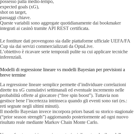
possesso palla medio‑tempo,
expected goals (xG),
shot on target,
passaggi chiave.
Queste variabili sono aggregate quotidianamente dai bookmaker
integrati ai casinò tramite API REST certificata.
Le fontiture dati provengono sia dalle piattaforme ufficiale UEFA/FA
Cup sia dai servizi commercializzati da OptaLive.
L’obiettivo è ricavare serie temporali pulite su cui applicare tecniche
inferenziali.
Modelli di regressione lineare vs modelli Bayesian per previsioni a
breve termine
La regressione lineare semplice permette d’individuare correlazioni
dirette tra xG cumulativi settimanali ed eventuale incremento nelle
probabilità offerte al giocatore (“free spin boost”). Tuttavia non
gestisce bene l’incertezza intrinseca quando gli eventi sono rari (es.:
reti segnate negli ultimi minuti).
Il modello Bayesian invece incorpora priors basati su storico stagionale
(“prior season strength”) aggiornando posteriormente ad ogni nuovo
risultato reale mediante Markov Chain Monte Carlo.