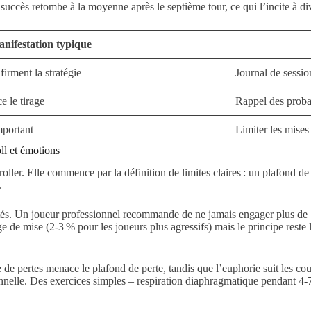
succès retombe à la moyenne après le septième tour, ce qui l’incite à div
nifestation typique
irment la stratégie
Journal de session
e le tirage
Rappel des probab
mportant
Limiter les mises
oll et émotions
‑roller. Elle commence par la définition de limites claires : un plafond d
.
tés. Un joueur professionnel recommande de ne jamais engager plus de 1 
e de mise (2‑3 % pour les joueurs plus agressifs) mais le principe reste 
e de pertes menace le plafond de perte, tandis que l’euphorie suit les co
nnelle. Des exercices simples – respiration diaphragmatique pendant 4‑7