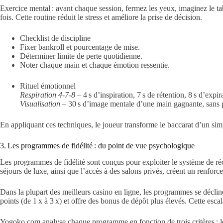
Exercice mental : avant chaque session, fermez les yeux, imaginez le ta
fois. Cette routine réduit le stress et améliore la prise de décision.
Checklist de discipline
Fixer bankroll et pourcentage de mise.
Déterminer limite de perte quotidienne.
Noter chaque main et chaque émotion ressentie.
Rituel émotionnel
Respiration 4‑7‑8
– 4 s d’inspiration, 7 s de rétention, 8 s d’expir
Visualisation
– 30 s d’image mentale d’une main gagnante, sans 
En appliquant ces techniques, le joueur transforme le baccarat d’un simp
3. Les programmes de fidélité : du point de vue psychologique
Les programmes de fidélité sont conçus pour exploiter le système de ré
séjours de luxe, ainsi que l’accès à des salons privés, créent un renforc
Dans la plupart des meilleurs casino en ligne, les programmes se déclin
points (de 1 x à 3 x) et offre des bonus de dépôt plus élevés. Cette esc
Yogoko.com analyse chaque programme en fonction de trois critères : le 