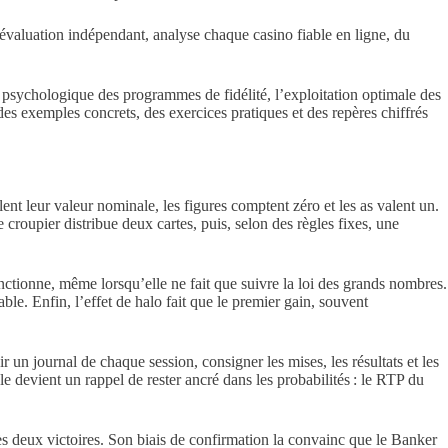
évaluation indépendant, analyse chaque casino fiable en ligne, du
ue psychologique des programmes de fidélité, l’exploitation optimale des
des exemples concrets, des exercices pratiques et des repères chiffrés
lent leur valeur nominale, les figures comptent zéro et les as valent un.
 croupier distribue deux cartes, puis, selon des règles fixes, une
onctionne, même lorsqu’elle ne fait que suivre la loi des grands nombres.
table. Enfin, l’effet de halo fait que le premier gain, souvent
r un journal de chaque session, consigner les mises, les résultats et les
le devient un rappel de rester ancré dans les probabilités : le RTP du
ès deux victoires. Son biais de confirmation la convainc que le Banker