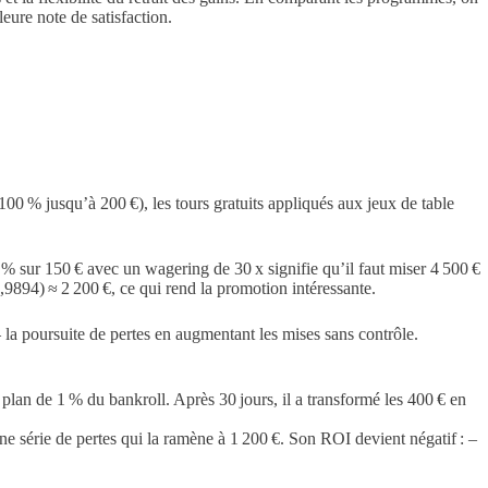
leure note de satisfaction.
100 % jusqu’à 200 €), les tours gratuits appliqués aux jeux de table
% sur 150 € avec un wagering de 30 x signifie qu’il faut miser 4 500 €
,9894) ≈ 2 200 €, ce qui rend la promotion intéressante.
– la poursuite de pertes en augmentant les mises sans contrôle.
lan de 1 % du bankroll. Après 30 jours, il a transformé les 400 € en
e série de pertes qui la ramène à 1 200 €. Son ROI devient négatif : –