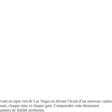
devant un tapis vert de Las Vegas ou devant l’écran d’un nouveau casino
ue main, chaque mise et chaque gain. Comprendre cette dimension
ammes de fidélité pertinents.