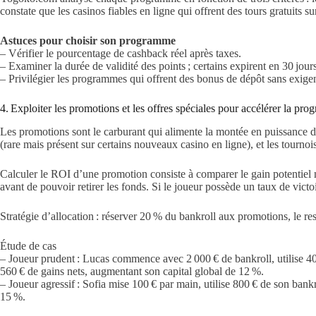
constate que les casinos fiables en ligne qui offrent des tours gratuits s
Astuces pour choisir son programme
– Vérifier le pourcentage de cashback réel après taxes.
– Examiner la durée de validité des points ; certains expirent en 30 jour
– Privilégier les programmes qui offrent des bonus de dépôt sans exige
4. Exploiter les promotions et les offres spéciales pour accélérer la prog
Les promotions sont le carburant qui alimente la montée en puissance d’
(rare mais présent sur certains nouveaux casino en ligne), et les tournoi
Calculer le ROI d’une promotion consiste à comparer le gain potentiel 
avant de pouvoir retirer les fonds. Si le joueur possède un taux de vict
Stratégie d’allocation : réserver 20 % du bankroll aux promotions, le res
Étude de cas
– Joueur prudent : Lucas commence avec 2 000 € de bankroll, utilise 40
560 € de gains nets, augmentant son capital global de 12 %.
– Joueur agressif : Sofia mise 100 € par main, utilise 800 € de son ban
15 %.