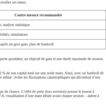
ersifier ses mises.
Contre‑mesure recommandée
, analyse statistique
ilités, simulations
 après un gros gain, plan de bankroll
e perte quotidien, un objectif de gain et une durée maximale de session.
% de son capital total sur une seule main. Ainsi, avec un bankroll de
le même : éviter les fluctuations catastrophiques qui découlent d’une
ups de chance. L’effet de perte (loss aversion) pousse le joueur à
‑8, visualisation d’une main idéale avant chaque session – aident à