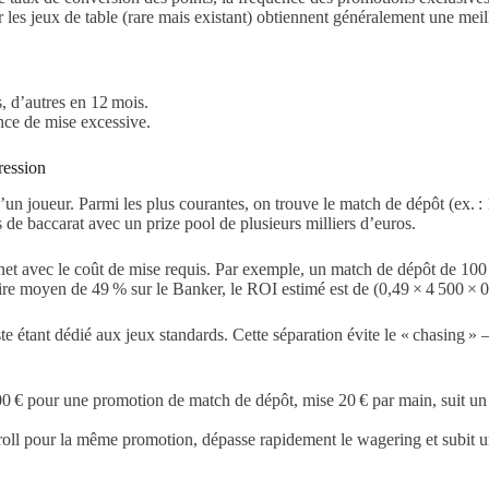
ur les jeux de table (rare mais existant) obtiennent généralement une meil
s, d’autres en 12 mois.
nce de mise excessive.
ression
un joueur. Parmi les plus courantes, on trouve le match de dépôt (ex. : 
s de baccarat avec un prize pool de plusieurs milliers d’euros.
net avec le coût de mise requis. Par exemple, un match de dépôt de 100 
oire moyen de 49 % sur le Banker, le ROI estimé est de (0,49 × 4 500 × 0
te étant dédié aux jeux standards. Cette séparation évite le « chasing » 
0 € pour une promotion de match de dépôt, mise 20 € par main, suit un p
kroll pour la même promotion, dépasse rapidement le wagering et subit un