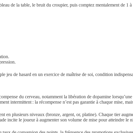
bleau de la table, le bruit du croupier, puis comptez mentalement de 1 à
ation.
pression.
le jeu de hasard en un exercice de maîtrise de soi, condition indispensa
compense du cerveau, notamment la libération de dopamine lorsqu’une cib
ement intermittent : la récompense n’est pas garantie à chaque mise, mais
ent en plusieurs niveaux (bronze, argent, or, platine). Chaque tier augm
alade incite le joueur à augmenter son volume de mise pour atteindre le 
taux de conversion des points, la fréquence des promotions exclusives e