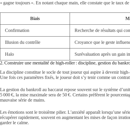
« gagne toujours ». En notant chaque main, elle constate que le taux de 
Biais
Ma
Confirmation
Recherche de résultats qui conf
Illusion du contrôle
Croyance que le geste influenc
Halo
Surévaluation après un gain i
2. Construire une mentalité de high‑roller : discipline, gestion du bankr
La discipline constitue le socle de tout joueur qui aspire à devenir high
Une fois ces paramètres fixés, le joueur doit s’y tenir comme un contrat
La gestion du bankroll au baccarat repose souvent sur le système d’uni
5 000 €, la mise maximale sera de 50 €. Certains préfèrent le pourcentag
mauvaise série de mains.
Les émotions sont le troisième pilier. L’anxiété apparaît lorsqu’une séri
récupérer rapidement, souvent en augmentant les mises de façon irratio
garder le calme.