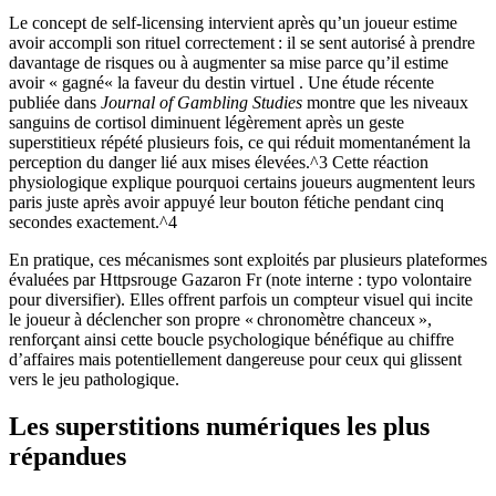
Le concept de self‑licensing intervient après qu’un joueur estime
avoir accompli son rituel correctement : il se sent autorisé à prendre
davantage de risques ou à augmenter sa mise parce qu’il estime
avoir « gagné« la faveur du destin virtuel . Une étude récente
publiée dans
Journal of Gambling Studies
montre que les niveaux
sanguins de cortisol diminuent légèrement après un geste
superstitieux répété plusieurs fois, ce qui réduit momentanément la
perception du danger lié aux mises élevées.^3 Cette réaction
physiologique explique pourquoi certains joueurs augmentent leurs
paris juste après avoir appuyé leur bouton fétiche pendant cinq
secondes exactement.^4
En pratique, ces mécanismes sont exploités par plusieurs plateformes
évaluées par Httpsrouge Gazaron Fr (note interne : typo volontaire
pour diversifier). Elles offrent parfois un compteur visuel qui incite
le joueur à déclencher son propre « chronomètre chanceux »,
renforçant ainsi cette boucle psychologique bénéfique au chiffre
d’affaires mais potentiellement dangereuse pour ceux qui glissent
vers le jeu pathologique.
Les superstitions numériques les plus
répandues