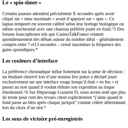
Le « spin‑timer »
Certains joueurs attendent précisément X secondes après avoir
cliqué sur « mise maximale » avant d’appuyer sur « spin ». Ce
lapsus temporel est souvent calibré selon leur horloge biologique ou
même synchronisé avec une chanson préférée jouée en fond.^5 Des
forums francophones tels que CasinoTalkFrance relatent
quotidiennement des débats autour du nombre idéal – généralement
compris entre 7 et13 secondes – censé maximiser la fréquence des
gains sporadiques.*
Les couleurs d’interface
La préférence chromatique influe fortement sur la prise de décision :
un étudiant observé lors d’une session live poker a déclaré jouer
exclusivement sur une interface rouge lorsqu’il était « en feu » et
passer au noir quand il voulait réduire son exposition au risque
émotionnel.^6 Sur Httpsrouge Gazaron Fr, nous avons noté que plus
de trente pour cent des revues citent explicitement “j’aime quand le
fond passe au bleu après chaque jackpot” comme critère déterminant
lors du choix d’un slot.*
Les sons de victoire pré‑enregistrés