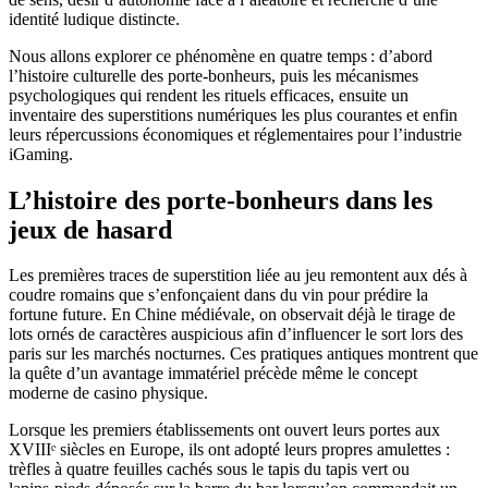
identité ludique distincte.
Nous allons explorer ce phénomène en quatre temps : d’abord
l’histoire culturelle des porte‑bonheurs, puis les mécanismes
psychologiques qui rendent les rituels efficaces, ensuite un
inventaire des superstitions numériques les plus courantes et enfin
leurs répercussions économiques et réglementaires pour l’industrie
iGaming.
L’histoire des porte‑bonheurs dans les
jeux de hasard
Les premières traces de superstition liée au jeu remontent aux dés à
coudre romains que s’enfonçaient dans du vin pour prédire la
fortune future. En Chine médiévale, on observait déjà le tirage de
lots ornés de caractères auspicious afin d’influencer le sort lors des
paris sur les marchés nocturnes. Ces pratiques antiques montrent que
la quête d’un avantage immatériel précède même le concept
moderne de casino physique.
Lorsque les premiers établissements ont ouvert leurs portes aux
XVIIIᵉ​ siècles en Europe, ils ont adopté leurs propres amulettes :
trèfles à quatre feuilles cachés sous le tapis du tapis vert ou