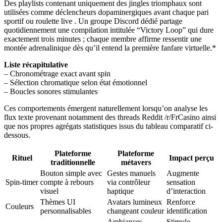
Des playlists contenant uniquement des jingles triomphaux sont
utilisées comme déclencheurs dopaminergiques avant chaque pari
sportif ou roulette live . Un groupe Discord dédié partage
quotidiennement une compilation intitulée “Victory Loop” qui dure
exactement trois minutes ; chaque membre affirme ressentir une
montée adrenalinique dès qu’il entend la première fanfare virtuelle.*
Liste récapitulative
– Chronométrage exact avant spin
– Sélection chromatique selon état émotionnel
– Boucles sonores stimulantes
Ces comportements émergent naturellement lorsqu’on analyse les
flux texte provenant notamment des threads Reddit /r/FrCasino ainsi
que nos propres agrégats statistiques issus du tableau comparatif ci-
dessous.
Plateforme
Plateforme
Rituel
Impact perçu
traditionnelle
métavers
Bouton simple avec
Gestes manuels
Augmente
Spin‑timer
compte à rebours
via contrôleur
sensation
visuel
haptique
d’interaction
Thèmes UI
Avatars lumineux
Renforce
Couleurs
personnalisables
changeant couleur
identification
Ambiances
Stimule