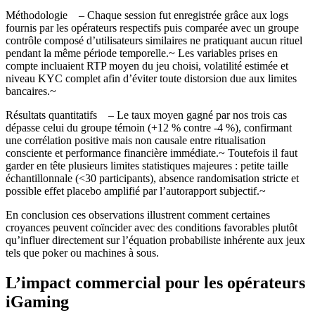
Méthodologie – Chaque session fut enregistrée grâce aux logs
fournis par les opérateurs respectifs puis comparée avec un groupe
contrôle composé d’utilisateurs similaires ne pratiquant aucun rituel
pendant la même période temporelle.~ Les variables prises en
compte incluaient RTP moyen du jeu choisi, volatilité estimée et
niveau KYC complet afin d’éviter toute distorsion due aux limites
bancaires.~
Résultats quantitatifs – Le taux moyen gagné par nos trois cas
dépasse celui du groupe témoin (+12 % contre -4 %), confirmant
une corrélation positive mais non causale entre ritualisation
consciente et performance financière immédiate.~ Toutefois il faut
garder en tête plusieurs limites statistiques majeures : petite taille
échantillonnale (<30 participants), absence randomisation stricte et
possible effet placebo amplifié par l’auto­rapport subjectif.~
En conclusion ces observations illustrent comment certaines
croyances peuvent coïncider avec des conditions favorables plutôt
qu’influer directement sur l’équation probabiliste inhérente aux jeux
tels que poker ou machines à sous.
L’impact commercial pour les opérateurs
iGaming