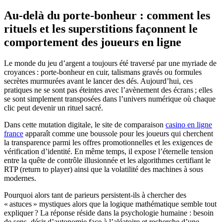
Au‑delà du porte‑bonheur : comment les
rituels et les superstitions façonnent le
comportement des joueurs en ligne
Le monde du jeu d’argent a toujours été traversé par une myriade de
croyances : porte‑bonheur en cuir, talismans gravés ou formules
secrètes murmurées avant le lancer des dés. Aujourd’hui, ces
pratiques ne se sont pas éteintes avec l’avènement des écrans ; elles
se sont simplement transposées dans l’univers numérique où chaque
clic peut devenir un rituel sacré.
Dans cette mutation digitale, le site de comparaison
casino en ligne
france
apparaît comme une boussole pour les joueurs qui cherchent
la transparence parmi les offres promotionnelles et les exigences de
vérification d’identité. En même temps, il expose l’éternelle tension
entre la quête de contrôle illusionnée et les algorithmes certifiant le
RTP (return to player) ainsi que la volatilité des machines à sous
modernes.
Pourquoi alors tant de parieurs persistent-ils à chercher des
« astuces » mystiques alors que la logique mathématique semble tout
expliquer ? La réponse réside dans la psychologie humaine : besoin
de sens, désir d’autonomie face à l’aléatoire et recherche d’une