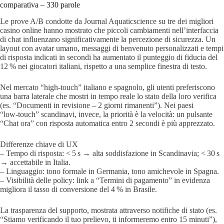
comparativa – 330 parole
Le prove A/B condotte da Journal Aquaticscience su tre dei migliori
casino online hanno mostrato che piccoli cambiamenti nell’interfaccia
di chat influenzano significativamente la percezione di sicurezza. Un
layout con avatar umano, messaggi di benvenuto personalizzati e tempi
di risposta indicati in secondi ha aumentato il punteggio di fiducia del
12 % nei giocatori italiani, rispetto a una semplice finestra di testo.
Nel mercato “high‑touch” italiano e spagnolo, gli utenti preferiscono
una barra laterale che mostri in tempo reale lo stato della loro verifica
(es. “Documenti in revisione – 2 giorni rimanenti”). Nei paesi
“low‑touch” scandinavi, invece, la priorità è la velocità: un pulsante
“Chat ora” con risposta automatica entro 2 secondi è più apprezzato.
Differenze chiave di UX
– Tempo di risposta: < 5 s → alta soddisfazione in Scandinavia; < 30 s
→ accettabile in Italia.
– Linguaggio: tono formale in Germania, tono amichevole in Spagna.
– Visibilità delle policy: link a “Termini di pagamento” in evidenza
migliora il tasso di conversione del 4 % in Brasile.
La trasparenza del supporto, mostrata attraverso notifiche di stato (es.
“Stiamo verificando il tuo prelievo, ti informeremo entro 15 minuti”),