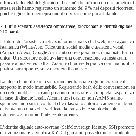
rafforza la fedeltà del giocatore. I casinò che offrono un cronometro di
attesa reale hanno registrato un aumento del 9 % nei depositi ricorrenti,
poiché i giocatori percepiscono il servizio come più affidabile.
7. Futuri scenari: assistenza omnicanale, blockchain e identità digitale –
310 parole
Il futuro dell’assistenza 24/7 sarà omnicanale: chat web, messaggistica
istantanea (WhatsApp, Telegram), social media e assistenti vocali
(Amazon Alexa, Google Assistant) convergeranno su una piattaforma
unica. Un giocatore potrà avviare una conversazione su Instagram,
passare a una video call su Zoom e chiudere la pratica con una notifica
push su smartphone, senza perdere il contesto.
La blockchain offre una soluzione per tracciare ogni interazione di
supporto in modo immutabile. Registrando hash delle conversazioni su
una rete pubblica, i casinò possono dimostrare la completa trasparenza
in caso di dispute legali. Alcuni nuovi casino non AAMS stanno
sperimentando smart contract che rilasciano automaticamente un bonus
di benvenuto una volta verificata la transazione su blockchain,
riducendo al minimo l’intervento umano.
L’identità digitale auto‑sovrana (Self‑Sovereign Identity, SSI) promette
di rivoluzionare la verifica KYC. I giocatori possederanno un’identità