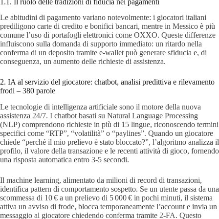
1.1. Il ruolo delle tradizioni di fiducia nei pagamenti
Le abitudini di pagamento variano notevolmente: i giocatori italiani
prediligono carte di credito e bonifici bancari, mentre in Messico è più
comune l’uso di portafogli elettronici come OXXO. Queste differenze
influiscono sulla domanda di supporto immediato: un ritardo nella
conferma di un deposito tramite e‑wallet può generare sfiducia e, di
conseguenza, un aumento delle richieste di assistenza.
2. IA al servizio del giocatore: chatbot, analisi predittiva e rilevamento
frodi – 380 parole
Le tecnologie di intelligenza artificiale sono il motore della nuova
assistenza 24/7. I chatbot basati su Natural Language Processing
(NLP) comprendono richieste in più di 15 lingue, riconoscendo termini
specifici come “RTP”, “volatilità” o “paylines”. Quando un giocatore
chiede “perché il mio prelievo è stato bloccato?”, l’algoritmo analizza il
profilo, il valore della transazione e le recenti attività di gioco, fornendo
una risposta automatica entro 3‑5 secondi.
Il machine learning, alimentato da milioni di record di transazioni,
identifica pattern di comportamento sospetto. Se un utente passa da una
scommessa di 10 € a un prelievo di 5 000 € in pochi minuti, il sistema
attiva un avviso di frode, blocca temporaneamente l’account e invia un
messaggio al giocatore chiedendo conferma tramite 2‑FA. Questo