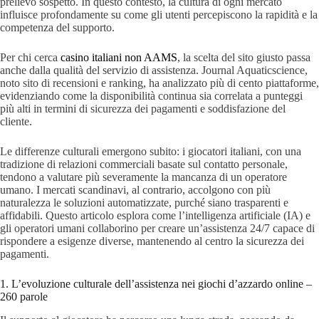
prelievo sospetto. In questo contesto, la cultura di ogni mercato
influisce profondamente su come gli utenti percepiscono la rapidità e la
competenza del supporto.
Per chi cerca
casino italiani non AAMS
, la scelta del sito giusto passa
anche dalla qualità del servizio di assistenza. Journal Aquaticscience,
noto sito di recensioni e ranking, ha analizzato più di cento piattaforme,
evidenziando come la disponibilità continua sia correlata a punteggi
più alti in termini di sicurezza dei pagamenti e soddisfazione del
cliente.
Le differenze culturali emergono subito: i giocatori italiani, con una
tradizione di relazioni commerciali basate sul contatto personale,
tendono a valutare più severamente la mancanza di un operatore
umano. I mercati scandinavi, al contrario, accolgono con più
naturalezza le soluzioni automatizzate, purché siano trasparenti e
affidabili. Questo articolo esplora come l’intelligenza artificiale (IA) e
gli operatori umani collaborino per creare un’assistenza 24/7 capace di
rispondere a esigenze diverse, mantenendo al centro la sicurezza dei
pagamenti.
1. L’evoluzione culturale dell’assistenza nei giochi d’azzardo online –
260 parole