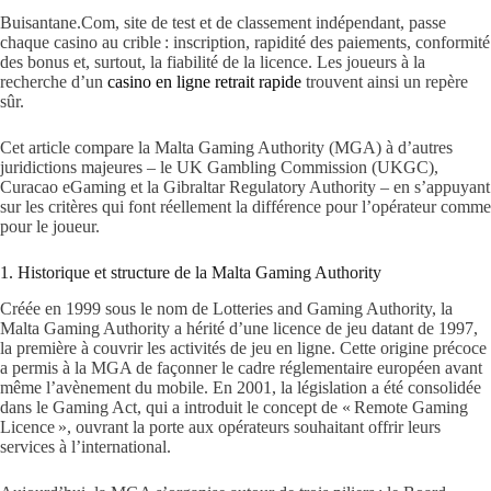
Buisantane.Com, site de test et de classement indépendant, passe
chaque casino au crible : inscription, rapidité des paiements, conformité
des bonus et, surtout, la fiabilité de la licence. Les joueurs à la
recherche d’un
casino en ligne retrait rapide
trouvent ainsi un repère
sûr.
Cet article compare la Malta Gaming Authority (MGA) à d’autres
juridictions majeures – le UK Gambling Commission (UKGC),
Curacao eGaming et la Gibraltar Regulatory Authority – en s’appuyant
sur les critères qui font réellement la différence pour l’opérateur comme
pour le joueur.
1. Historique et structure de la Malta Gaming Authority
Créée en 1999 sous le nom de Lotteries and Gaming Authority, la
Malta Gaming Authority a hérité d’une licence de jeu datant de 1997,
la première à couvrir les activités de jeu en ligne. Cette origine précoce
a permis à la MGA de façonner le cadre réglementaire européen avant
même l’avènement du mobile. En 2001, la législation a été consolidée
dans le Gaming Act, qui a introduit le concept de « Remote Gaming
Licence », ouvrant la porte aux opérateurs souhaitant offrir leurs
services à l’international.