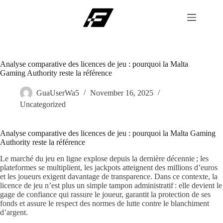
Skip
to
content
Analyse comparative des licences de jeu : pourquoi la Malta
Gaming Authority reste la référence
GuaUserWa5
November 16, 2025
Uncategorized
Analyse comparative des licences de jeu : pourquoi la Malta Gaming
Authority reste la référence
Le marché du jeu en ligne explose depuis la dernière décennie ; les
plateformes se multiplient, les jackpots atteignent des millions d’euros
et les joueurs exigent davantage de transparence. Dans ce contexte, la
licence de jeu n’est plus un simple tampon administratif : elle devient le
gage de confiance qui rassure le joueur, garantit la protection de ses
fonds et assure le respect des normes de lutte contre le blanchiment
d’argent.