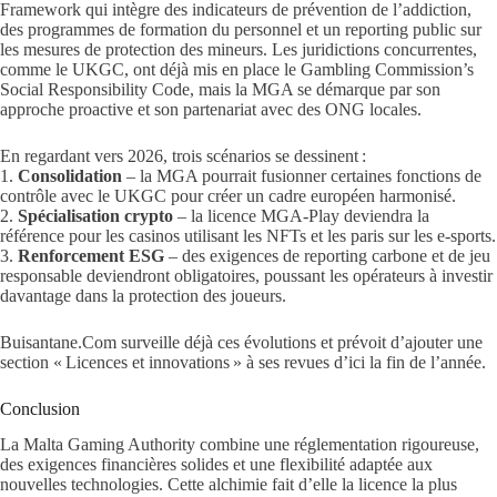
Framework qui intègre des indicateurs de prévention de l’addiction,
des programmes de formation du personnel et un reporting public sur
les mesures de protection des mineurs. Les juridictions concurrentes,
comme le UKGC, ont déjà mis en place le Gambling Commission’s
Social Responsibility Code, mais la MGA se démarque par son
approche proactive et son partenariat avec des ONG locales.
En regardant vers 2026, trois scénarios se dessinent :
1.
Consolidation
– la MGA pourrait fusionner certaines fonctions de
contrôle avec le UKGC pour créer un cadre européen harmonisé.
2.
Spécialisation crypto
– la licence MGA‑Play deviendra la
référence pour les casinos utilisant les NFTs et les paris sur les e‑sports.
3.
Renforcement ESG
– des exigences de reporting carbone et de jeu
responsable deviendront obligatoires, poussant les opérateurs à investir
davantage dans la protection des joueurs.
Buisantane.Com surveille déjà ces évolutions et prévoit d’ajouter une
section « Licences et innovations » à ses revues d’ici la fin de l’année.
Conclusion
La Malta Gaming Authority combine une réglementation rigoureuse,
des exigences financières solides et une flexibilité adaptée aux
nouvelles technologies. Cette alchimie fait d’elle la licence la plus