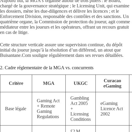
Aujourd’hui, la MGA s’organise autour de trois piliers : le Board,
chargé de la gouvernance stratégique ; le Licensing Unit, qui examine
les dossiers, mène les due‑diligences et délivre les licences ; et le
Enforcement Division, responsable des contrôles et des sanctions. Un
quatrième organe, la Commission de protection du joueur, agit comme
médiateur entre les joueurs et les opérateurs, offrant un recours gratuit
en cas de litige.
Cette structure verticale assure une supervision continue, du dépôt
initial du joueur jusqu’à la résolution d’un différend, un atout que
Buisantane.Com souligne régulièrement dans ses revues détaillées.
2. Cadre réglementaire de la MGA vs. concurrents
Curacao
Critère
MGA
UKGC
eGaming
Gambling
Gaming Act
Act 2005
eGaming
+ Remote
Base légale
+
Licence Act
Gaming
Licensing
2002
Regulations
Conditions
£2 M