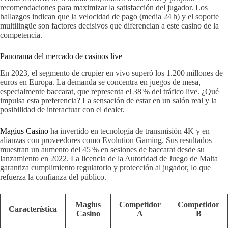
recomendaciones para maximizar la satisfacción del jugador. Los
hallazgos indican que la velocidad de pago (media 24 h) y el soporte
multilingüe son factores decisivos que diferencian a este casino de la
competencia.
Panorama del mercado de casinos live
En 2023, el segmento de crupier en vivo superó los 1.200 millones de
euros en Europa. La demanda se concentra en juegos de mesa,
especialmente baccarat, que representa el 38 % del tráfico live. ¿Qué
impulsa esta preferencia? La sensación de estar en un salón real y la
posibilidad de interactuar con el dealer.
Magius Casino
ha invertido en tecnología de transmisión 4K y en
alianzas con proveedores como Evolution Gaming. Sus resultados
muestran un aumento del 45 % en sesiones de baccarat desde su
lanzamiento en 2022. La licencia de la Autoridad de Juego de Malta
garantiza cumplimiento regulatorio y protección al jugador, lo que
refuerza la confianza del público.
Magius
Competidor
Competidor
Característica
Casino
A
B