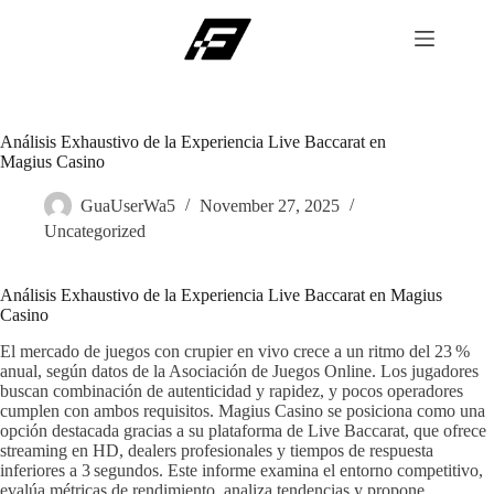
Skip
to
content
Análisis Exhaustivo de la Experiencia Live Baccarat en
Magius Casino
GuaUserWa5
November 27, 2025
Uncategorized
Análisis Exhaustivo de la Experiencia Live Baccarat en Magius
Casino
El mercado de juegos con crupier en vivo crece a un ritmo del 23 %
anual, según datos de la Asociación de Juegos Online. Los jugadores
buscan combinación de autenticidad y rapidez, y pocos operadores
cumplen con ambos requisitos. Magius Casino se posiciona como una
opción destacada gracias a su plataforma de Live Baccarat, que ofrece
streaming en HD, dealers profesionales y tiempos de respuesta
inferiores a 3 segundos. Este informe examina el entorno competitivo,
evalúa métricas de rendimiento, analiza tendencias y propone