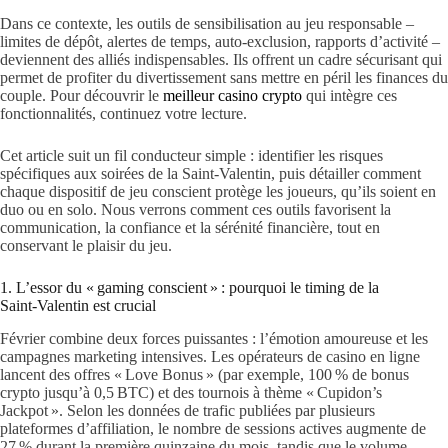
Dans ce contexte, les outils de sensibilisation au jeu responsable –
limites de dépôt, alertes de temps, auto‑exclusion, rapports d’activité –
deviennent des alliés indispensables. Ils offrent un cadre sécurisant qui
permet de profiter du divertissement sans mettre en péril les finances du
couple. Pour découvrir le
meilleur casino crypto
qui intègre ces
fonctionnalités, continuez votre lecture.
Cet article suit un fil conducteur simple : identifier les risques
spécifiques aux soirées de la Saint‑Valentin, puis détailler comment
chaque dispositif de jeu conscient protège les joueurs, qu’ils soient en
duo ou en solo. Nous verrons comment ces outils favorisent la
communication, la confiance et la sérénité financière, tout en
conservant le plaisir du jeu.
1. L’essor du « gaming conscient » : pourquoi le timing de la
Saint‑Valentin est crucial
Février combine deux forces puissantes : l’émotion amoureuse et les
campagnes marketing intensives. Les opérateurs de casino en ligne
lancent des offres « Love Bonus » (par exemple, 100 % de bonus
crypto jusqu’à 0,5 BTC) et des tournois à thème « Cupidon’s
Jackpot ». Selon les données de trafic publiées par plusieurs
plateformes d’affiliation, le nombre de sessions actives augmente de
27 % durant la première quinzaine du mois, tandis que le volume