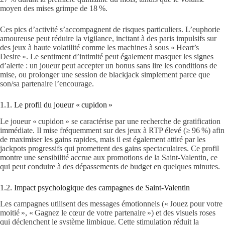
moyen des mises grimpe de 18 %.
Ces pics d’activité s’accompagnent de risques particuliers. L’euphorie
amoureuse peut réduire la vigilance, incitant à des paris impulsifs sur
des jeux à haute volatilité comme les machines à sous « Heart’s
Desire ». Le sentiment d’intimité peut également masquer les signes
d’alerte : un joueur peut accepter un bonus sans lire les conditions de
mise, ou prolonger une session de blackjack simplement parce que
son/sa partenaire l’encourage.
1.1. Le profil du joueur « cupidon »
Le joueur « cupidon » se caractérise par une recherche de gratification
immédiate. Il mise fréquemment sur des jeux à RTP élevé (≥ 96 %) afin
de maximiser les gains rapides, mais il est également attiré par les
jackpots progressifs qui promettent des gains spectaculaires. Ce profil
montre une sensibilité accrue aux promotions de la Saint‑Valentin, ce
qui peut conduire à des dépassements de budget en quelques minutes.
1.2. Impact psychologique des campagnes de Saint‑Valentin
Les campagnes utilisent des messages émotionnels (« Jouez pour votre
moitié », « Gagnez le cœur de votre partenaire ») et des visuels roses
qui déclenchent le système limbique. Cette stimulation réduit la