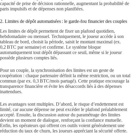
capacité de prise de décision rationnelle, augmentant la probabilité de
paris impulsifs et de dépenses non planifiées.
2. Limites de dépôt automatisées : le garde‑fou financier des couples
Les limites de dépôt permettent de fixer un plafond quotidien,
hebdomadaire ou mensuel. Techniquement, le joueur accède à son
tableau de bord, choisit la période, saisit le montant maximal (ex.
0,2 BTC par semaine) et confirme. Le système bloque
automatiquement tout dépôt dépassant ce seuil, même si le joueur
possède plusieurs comptes liés.
Pour un couple, la synchronisation des limites est un geste de
coopération : chaque partenaire définit la même restriction, ou un total
commun (par ex. 0,3 BTC/mois partagé). Cette pratique encourage la
transparence financière et évite les désaccords liés à des dépenses
inattendues.
Les avantages sont multiples. D’abord, le risque d’endettement est
limité, car aucune dépense ne peut excéder le plafond préalablement
accepté. Ensuite, la discussion autour du paramétrage des limites
devient un moment de dialogue, renforçant la confiance mutuelle.
Enfin, les opérateurs qui offrent ces outils voient généralement une
réduction du taux de churn, les joueurs appréciant la sécurité offerte.