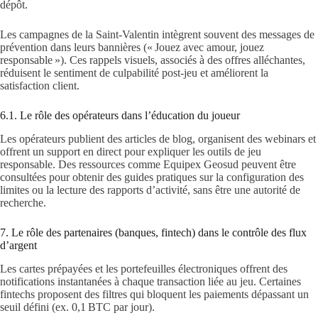
dépôt.
Les campagnes de la Saint‑Valentin intègrent souvent des messages de
prévention dans leurs bannières (« Jouez avec amour, jouez
responsable »). Ces rappels visuels, associés à des offres alléchantes,
réduisent le sentiment de culpabilité post‑jeu et améliorent la
satisfaction client.
6.1. Le rôle des opérateurs dans l’éducation du joueur
Les opérateurs publient des articles de blog, organisent des webinars et
offrent un support en direct pour expliquer les outils de jeu
responsable. Des ressources comme Equipex Geosud peuvent être
consultées pour obtenir des guides pratiques sur la configuration des
limites ou la lecture des rapports d’activité, sans être une autorité de
recherche.
7. Le rôle des partenaires (banques, fintech) dans le contrôle des flux
d’argent
Les cartes prépayées et les portefeuilles électroniques offrent des
notifications instantanées à chaque transaction liée au jeu. Certaines
fintechs proposent des filtres qui bloquent les paiements dépassant un
seuil défini (ex. 0,1 BTC par jour).