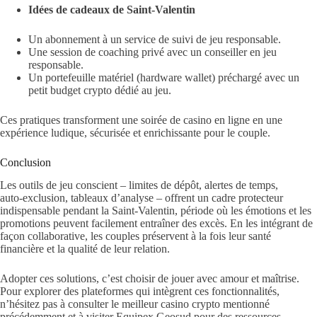
Idées de cadeaux de Saint‑Valentin
Un abonnement à un service de suivi de jeu responsable.
Une session de coaching privé avec un conseiller en jeu
responsable.
Un portefeuille matériel (hardware wallet) préchargé avec un
petit budget crypto dédié au jeu.
Ces pratiques transforment une soirée de casino en ligne en une
expérience ludique, sécurisée et enrichissante pour le couple.
Conclusion
Les outils de jeu conscient – limites de dépôt, alertes de temps,
auto‑exclusion, tableaux d’analyse – offrent un cadre protecteur
indispensable pendant la Saint‑Valentin, période où les émotions et les
promotions peuvent facilement entraîner des excès. En les intégrant de
façon collaborative, les couples préservent à la fois leur santé
financière et la qualité de leur relation.
Adopter ces solutions, c’est choisir de jouer avec amour et maîtrise.
Pour explorer des plateformes qui intègrent ces fonctionnalités,
n’hésitez pas à consulter le meilleur casino crypto mentionné
précédemment et à visiter Equipex Geosud pour des ressources