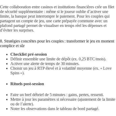
Cette collaboration entre casinos et institutions financières crée un filet
de sécurité supplémentaire : même si le joueur oublie d’activer une
limite, la banque peut interrompre le paiement. Pour les couples qui
partagent un compte de jeu, une carte prépayée commune avec un
plafond partagé permet de visualiser en temps réel les dépenses et
d’éviter les surprises.
8. Stratégies concrètes pour les couples : transformer le jeu en moment
complice et sûr
Checklist pré‑session
Définir ensemble une limite de dépôt (ex. 0,25 BTC/mois).
Activer une alerte de temps de 30 minutes.
Choisir un jeu à RTP élevé et à volatilité moyenne (ex. « Love
Spins »).
Rituels post‑session
Faire un bref débrief de 5 minutes : gains, pertes, ressenti.
Mettre à jour les paramètres si nécessaire (ajustement de la limite
ou de l’alerte).
Noter les observations dans le tableau de bord partagé.