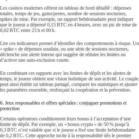
Les casinos modernes offrent un tableau de bord détaillé : dépenses
totales, temps de jeu, gains/pertes, nombre de sessions nocturnes,
spikes de mise. Par exemple, un rapport hebdomadaire peut indiquer
que le joueur a dépensé 0,15 BTC en 4 heures, avec un pic de mise de
0,02 BTC entre 23 h et 00 h.
Lire ces indicateurs permet d’identifier des comportements à risque. Un
« spike » de dépenses soudain, ou une série de sessions nocturnes,
déclenche une alerte interne qui suggère de réduire les limites ou
d’activer une auto‑exclusion courte.
En combinant ces rapports avec les limites de dépôt et les alertes de
temps, le joueur obtient une vision holistique de son activité. Le couple
peut ainsi établir un tableau partagé, comparer les statistiques et ajuster
les paramètres ensemble, renforçant la coopération et la prévention.
6. Jeux responsables et offres spéciales : conjuguer promotions et
protection
Certains opérateurs conditionnent leurs bonus à l’acceptation d’une
limite de dépôt. Par exemple, un « bonus crypto » de 50 % jusqu’à
0,3 BTC n’est valable que si le joueur a fixé une limite hebdomadaire
de 0,2 BTC. Cette approche incite à la responsabilité dès le premier