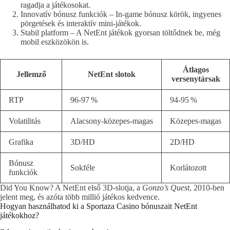
ragadja a játékosokat.
Innovatív bónusz funkciók – In‑game bónusz körök, ingyenes
pörgetések és interaktív mini‑játékok.
Stabil platform – A NetEnt játékok gyorsan töltődnek be, még
mobil eszközökön is.
Átlagos
Jellemző
NetEnt slotok
versenytársak
RTP
96‑97 %
94‑95 %
Volatilitás
Alacsony‑közepes‑magas
Közepes‑magas
Grafika
3D/HD
2D/HD
Bónusz
Sokféle
Korlátozott
funkciók
Did You Know? A NetEnt első 3D‑slotja, a
Gonzo’s Quest
, 2010‑ben
jelent meg, és azóta több millió játékos kedvence.
Hogyan használhatod ki a Sportaza Casino bónuszait NetEnt
játékokhoz?