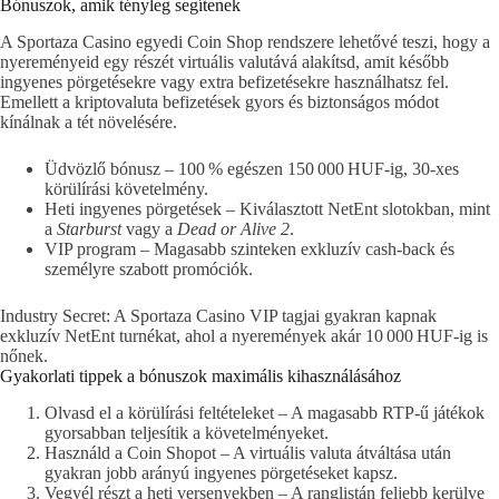
Bónuszok, amik tényleg segítenek
A Sportaza Casino egyedi Coin Shop rendszere lehetővé teszi, hogy a
nyereményeid egy részét virtuális valutává alakítsd, amit később
ingyenes pörgetésekre vagy extra befizetésekre használhatsz fel.
Emellett a kriptovaluta befizetések gyors és biztonságos módot
kínálnak a tét növelésére.
Üdvözlő bónusz – 100 % egészen 150 000 HUF‑ig, 30‑xes
körülírási követelmény.
Heti ingyenes pörgetések – Kiválasztott NetEnt slotokban, mint
a
Starburst
vagy a
Dead or Alive 2
.
VIP program – Magasabb szinteken exkluzív cash‑back és
személyre szabott promóciók.
Industry Secret: A Sportaza Casino VIP tagjai gyakran kapnak
exkluzív NetEnt turnékat, ahol a nyeremények akár 10 000 HUF‑ig is
nőnek.
Gyakorlati tippek a bónuszok maximális kihasználásához
Olvasd el a körülírási feltételeket – A magasabb RTP‑ű játékok
gyorsabban teljesítik a követelményeket.
Használd a Coin Shopot – A virtuális valuta átváltása után
gyakran jobb arányú ingyenes pörgetéseket kapsz.
Vegyél részt a heti versenyekben – A ranglistán feljebb kerülve