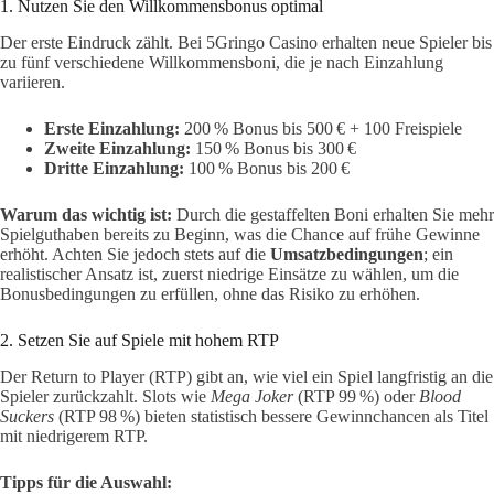
1. Nutzen Sie den Willkommensbonus optimal
Der erste Eindruck zählt. Bei 5Gringo Casino erhalten neue Spieler bis
zu fünf verschiedene Willkommensboni, die je nach Einzahlung
variieren.
Erste Einzahlung:
200 % Bonus bis 500 € + 100 Freispiele
Zweite Einzahlung:
150 % Bonus bis 300 €
Dritte Einzahlung:
100 % Bonus bis 200 €
Warum das wichtig ist:
Durch die gestaffelten Boni erhalten Sie mehr
Spielguthaben bereits zu Beginn, was die Chance auf frühe Gewinne
erhöht. Achten Sie jedoch stets auf die
Umsatzbedingungen
; ein
realistischer Ansatz ist, zuerst niedrige Einsätze zu wählen, um die
Bonusbedingungen zu erfüllen, ohne das Risiko zu erhöhen.
2. Setzen Sie auf Spiele mit hohem RTP
Der Return to Player (RTP) gibt an, wie viel ein Spiel langfristig an die
Spieler zurückzahlt. Slots wie
Mega Joker
(RTP 99 %) oder
Blood
Suckers
(RTP 98 %) bieten statistisch bessere Gewinnchancen als Titel
mit niedrigerem RTP.
Tipps für die Auswahl: