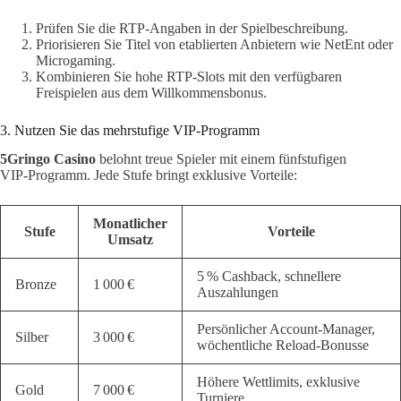
Prüfen Sie die RTP‑Angaben in der Spielbeschreibung.
Priorisieren Sie Titel von etablierten Anbietern wie NetEnt oder
Microgaming.
Kombinieren Sie hohe RTP‑Slots mit den verfügbaren
Freispielen aus dem Willkommensbonus.
3. Nutzen Sie das mehrstufige VIP‑Programm
5Gringo Casino
belohnt treue Spieler mit einem fünfstufigen
VIP‑Programm. Jede Stufe bringt exklusive Vorteile:
Monatlicher
Stufe
Vorteile
Umsatz
5 % Cashback, schnellere
Bronze
1 000 €
Auszahlungen
Persönlicher Account‑Manager,
Silber
3 000 €
wöchentliche Reload‑Bonusse
Höhere Wettlimits, exklusive
Gold
7 000 €
Turniere