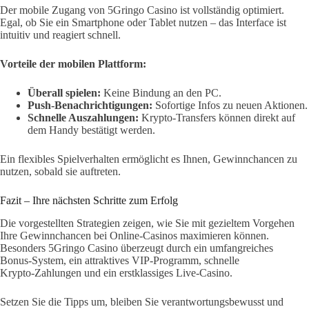
Der mobile Zugang von 5Gringo Casino ist vollständig optimiert.
Egal, ob Sie ein Smartphone oder Tablet nutzen – das Interface ist
intuitiv und reagiert schnell.
Vorteile der mobilen Plattform:
Überall spielen:
Keine Bindung an den PC.
Push‑Benachrichtigungen:
Sofortige Infos zu neuen Aktionen.
Schnelle Auszahlungen:
Krypto‑Transfers können direkt auf
dem Handy bestätigt werden.
Ein flexibles Spielverhalten ermöglicht es Ihnen, Gewinnchancen zu
nutzen, sobald sie auftreten.
Fazit – Ihre nächsten Schritte zum Erfolg
Die vorgestellten Strategien zeigen, wie Sie mit gezieltem Vorgehen
Ihre Gewinnchancen bei Online‑Casinos maximieren können.
Besonders 5Gringo Casino überzeugt durch ein umfangreiches
Bonus‑System, ein attraktives VIP‑Programm, schnelle
Krypto‑Zahlungen und ein erstklassiges Live‑Casino.
Setzen Sie die Tipps um, bleiben Sie verantwortungsbewusst und