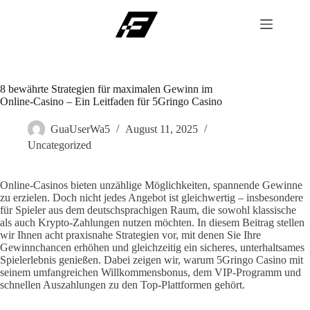
Skip
to
content
8 bewährte Strategien für maximalen Gewinn im
Online‑Casino – Ein Leitfaden für 5Gringo Casino
GuaUserWa5
August 11, 2025
Uncategorized
Online‑Casinos bieten unzählige Möglichkeiten, spannende Gewinne
zu erzielen. Doch nicht jedes Angebot ist gleichwertig – insbesondere
für Spieler aus dem deutschsprachigen Raum, die sowohl klassische
als auch Krypto‑Zahlungen nutzen möchten. In diesem Beitrag stellen
wir Ihnen acht praxisnahe Strategien vor, mit denen Sie Ihre
Gewinnchancen erhöhen und gleichzeitig ein sicheres, unterhaltsames
Spielerlebnis genießen. Dabei zeigen wir, warum 5Gringo Casino mit
seinem umfangreichen Willkommensbonus, dem VIP‑Programm und
schnellen Auszahlungen zu den Top‑Plattformen gehört.