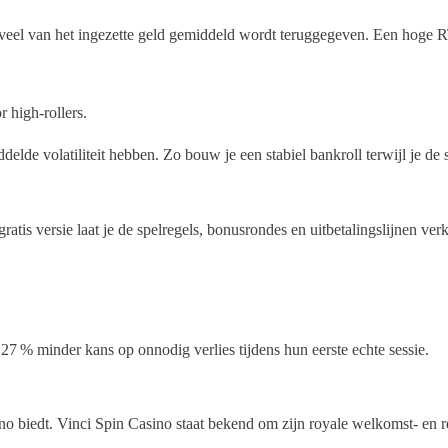
eveel van het ingezette geld gemiddeld wordt teruggegeven. Een hoge R
r high‑rollers.
de volatiliteit hebben. Zo bouw je een stabiel bankroll terwijl je de 
atis versie laat je de spelregels, bonusrondes en uitbetalingslijnen ver
7 % minder kans op onnodig verlies tijdens hun eerste echte sessie.
o biedt. Vinci Spin Casino staat bekend om zijn royale welkomst‑ en 