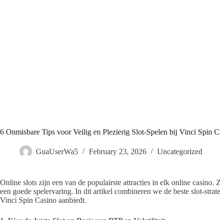
Skip
to
content
6 Onmisbare Tips voor Veilig en Plezierig Slot‑Spelen bij Vinci Spin C
GuaUserWa5
February 23, 2026
Uncategorized
Online slots zijn een van de populairste attracties in elk online casino
een goede spelervaring. In dit artikel combineren we de beste slot‑str
Vinci Spin Casino aanbiedt.