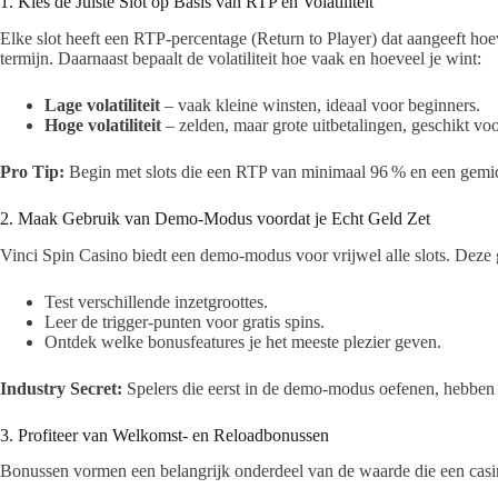
1. Kies de Juiste Slot op Basis van RTP en Volatiliteit
Elke slot heeft een RTP‑percentage (Return to Player) dat aangeeft ho
termijn. Daarnaast bepaalt de volatiliteit hoe vaak en hoeveel je wint:
Lage volatiliteit
– vaak kleine winsten, ideaal voor beginners.
Hoge volatiliteit
– zelden, maar grote uitbetalingen, geschikt voo
Pro Tip:
Begin met slots die een RTP van minimaal 96 % en een gemiddel
2. Maak Gebruik van Demo‑Modus voordat je Echt Geld Zet
Vinci Spin Casino biedt een demo‑modus voor vrijwel alle slots. Deze gr
Test verschillende inzetgroottes.
Leer de trigger‑punten voor gratis spins.
Ontdek welke bonusfeatures je het meeste plezier geven.
Industry Secret:
Spelers die eerst in de demo‑modus oefenen, hebben 2
3. Profiteer van Welkomst‑ en Reloadbonussen
Bonussen vormen een belangrijk onderdeel van de waarde die een casin