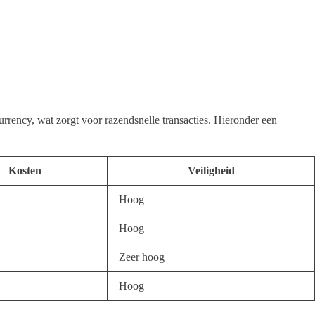
currency, wat zorgt voor razendsnelle transacties. Hieronder een
Kosten
Veiligheid
Hoog
Hoog
Zeer hoog
Hoog