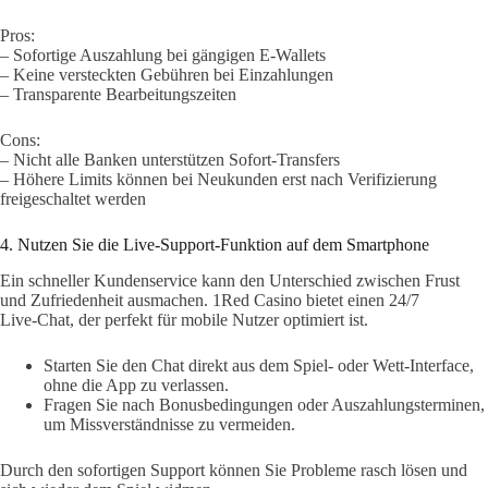
Pros:
– Sofortige Auszahlung bei gängigen E‑Wallets
– Keine versteckten Gebühren bei Einzahlungen
– Transparente Bearbeitungszeiten
Cons:
– Nicht alle Banken unterstützen Sofort‑Transfers
– Höhere Limits können bei Neukunden erst nach Verifizierung
freigeschaltet werden
4. Nutzen Sie die Live‑Support‑Funktion auf dem Smartphone
Ein schneller Kundenservice kann den Unterschied zwischen Frust
und Zufriedenheit ausmachen. 1Red Casino bietet einen 24/7
Live‑Chat, der perfekt für mobile Nutzer optimiert ist.
Starten Sie den Chat direkt aus dem Spiel‑ oder Wett‑Interface,
ohne die App zu verlassen.
Fragen Sie nach Bonusbedingungen oder Auszahlungsterminen,
um Missverständnisse zu vermeiden.
Durch den sofortigen Support können Sie Probleme rasch lösen und