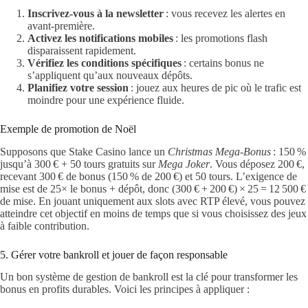
Inscrivez‑vous à la newsletter
: vous recevez les alertes en
avant‑première.
Activez les notifications mobiles
: les promotions flash
disparaissent rapidement.
Vérifiez les conditions spécifiques
: certains bonus ne
s’appliquent qu’aux nouveaux dépôts.
Planifiez votre session
: jouez aux heures de pic où le trafic est
moindre pour une expérience fluide.
Exemple de promotion de Noël
Supposons que Stake Casino lance un
Christmas Mega‑Bonus
: 150 %
jusqu’à 300 € + 50 tours gratuits sur
Mega Joker
. Vous déposez 200 €,
recevant 300 € de bonus (150 % de 200 €) et 50 tours. L’exigence de
mise est de 25× le bonus + dépôt, donc (300 € + 200 €) × 25 = 12 500 €
de mise. En jouant uniquement aux slots avec RTP élevé, vous pouvez
atteindre cet objectif en moins de temps que si vous choisissez des jeux
à faible contribution.
5. Gérer votre bankroll et jouer de façon responsable
Un bon système de gestion de bankroll est la clé pour transformer les
bonus en profits durables. Voici les principes à appliquer :