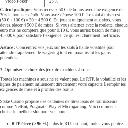
Vidéo Poker
25 %
Calcul pratique
: Vous recevez 50 € de bonus avec une exigence de
30× le bonus + dépôt. Vous avez déposé 100 €. Le total à miser est
(50 € + 100 €) × 30 = 4 500 €. En jouant uniquement aux slots, vous
devez placer 4 500 € de mises. Si vous alternez avec la roulette, chaque
euro mis ne comptera que pour 0,10 €, vous auriez besoin de miser
45 000 € pour satisfaire l’exigence, ce qui est clairement inefficace.
Astuce
: Concentrez vos jeux sur les slots à haute volatilité pour
atteindre rapidement le wagering tout en maximisant les gains
potentiels.
3. Optimiser le choix des jeux de machines à sous
Toutes les machines à sous ne se valent pas. Le RTP, la volatilité et les
lignes de paiement influencent directement votre capacité à remplir les
exigences de mise et à profiter des bonus.
Stake Casino propose des centaines de titres issus de fournisseurs
comme NetEnt, Pragmatic Play et Microgaming. Voici comment
choisir le meilleur slot pour vos bonus.
RTP élevé (≥ 96 %)
: plus le RTP est haut, moins vous perdez