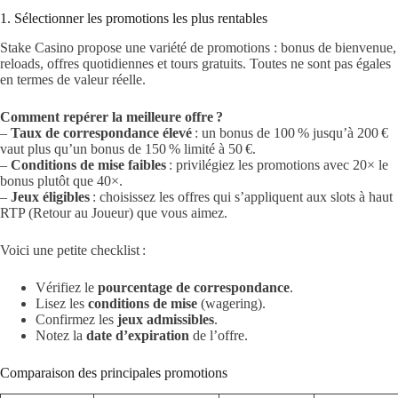
1. Sélectionner les promotions les plus rentables
Stake Casino propose une variété de promotions : bonus de bienvenue,
reloads, offres quotidiennes et tours gratuits. Toutes ne sont pas égales
en termes de valeur réelle.
Comment repérer la meilleure offre ?
–
Taux de correspondance élevé
: un bonus de 100 % jusqu’à 200 €
vaut plus qu’un bonus de 150 % limité à 50 €.
–
Conditions de mise faibles
: privilégiez les promotions avec 20× le
bonus plutôt que 40×.
–
Jeux éligibles
: choisissez les offres qui s’appliquent aux slots à haut
RTP (Retour au Joueur) que vous aimez.
Voici une petite checklist :
Vérifiez le
pourcentage de correspondance
.
Lisez les
conditions de mise
(wagering).
Confirmez les
jeux admissibles
.
Notez la
date d’expiration
de l’offre.
Comparaison des principales promotions