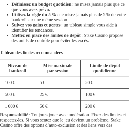
Définissez un budget quotidien
: ne misez jamais plus que ce
que vous avez prévu.
Utilisez la règle du 5 %
: ne misez jamais plus de 5 % de votre
bankroll sur une même session.
Suivez vos gains et pertes
: un tableau simple vous aide à
identifier les tendances.
Mettez en place des limites de dépôt
: Stake Casino propose
des outils de contrôle pour éviter les excès.
Tableau des limites recommandées
Niveau de
Mise maximale
Limite de dépôt
bankroll
par session
quotidienne
100 €
5 €
20 €
500 €
25 €
100 €
1 000 €
50 €
200 €
Responsabilité
: Toujours jouer avec modération. Fixez des limites et
respectez‑les. Si vous sentez que le jeu devient un problème, Stake
Casino offre des options d’auto‑exclusion et des liens vers des