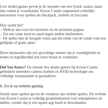
Live dealer‑games geven je de sensatie van een fysiek casino, maar
dan vanuit je woonkamer. Kroon Casino organiseert wekelijks
toernooien voor spellen als blackjack, roulette en baccarat.
Hoe werkt het?
– Meld je aan voor het toernooi via de promotie‑pagina.
– Zet een vaste inzet en speel tegen andere deelnemers.
– De speler met de hoogste winst aan het einde van de ronde wint een
geldprijs of gratis spins.
Deze toernooien zijn een geweldige manier om je vaardigheden te
testen en tegelijkertijd een extra bonus te verdienen.
Did You Know?
De meeste live dealer‑games bij Kroon Casino
gebruiken meerdere camera‑hoeken en RFID‑technologie om
volledige transparantie te garanderen.
6. Zet in op mobiele gaming
Steeds meer spelers geven de voorkeur aan mobiel spelen. De website
van Kroon Casino is volledig geoptimaliseerd voor smartphones en
tablets, zonder dat je een aparte app hoeft te downloaden.