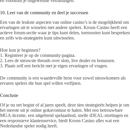
en voorkom je ongewenste verrassingen.
10. Leer van de community en deel je successen
Een van de leukste aspecten van online casino’s is de mogelijkheid om
ervaringen uit te wisselen met andere spelers. Kroon Casino heeft een
actieve forum‑sectie waar je tips kunt delen, toernooien kunt bespreken
en zelfs win‑strategieën kunt uitwisselen.
Hoe kun je beginnen?
1. Registreer je op de community‑pagina.
2. Lees de nieuwste threads over slots, live dealer en bonussen.
3. Plaats zelf een bericht met je eigen ervaringen of vragen.
De community is een waardevolle bron voor zowel nieuwkomers als
ervaren spelers die hun spel willen verfijnen.
Conclusie
Of je nu net begint of al jaren speelt, deze tien strategieën helpen je om
het meeste uit je online gokavontuur te halen. Met een betrouwbare
MGA‑licentie, een uitgebreid spelaanbod, snelle iDEAL‑stortingen en
een responsieve klantenservice, biedt Kroon Casino alles wat een
Nederlandse speler nodig heeft.