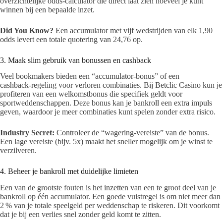
overzichtelijke odds‑calculator die direct laat zien hoeveel je kunt
winnen bij een bepaalde inzet.
Did You Know?
Een accumulator met vijf wedstrijden van elk 1,90
odds levert een totale quotering van 24,76 op.
3. Maak slim gebruik van bonussen en cashback
Veel bookmakers bieden een “accumulator‑bonus” of een
cashback‑regeling voor verloren combinaties. Bij Betclic Casino kun je
profiteren van een welkomstbonus die specifiek geldt voor
sportweddenschappen. Deze bonus kan je bankroll een extra impuls
geven, waardoor je meer combinaties kunt spelen zonder extra risico.
Industry Secret:
Controleer de “wagering‑vereiste” van de bonus.
Een lage vereiste (bijv. 5x) maakt het sneller mogelijk om je winst te
verzilveren.
4. Beheer je bankroll met duidelijke limieten
Een van de grootste fouten is het inzetten van een te groot deel van je
bankroll op één accumulator. Een goede vuistregel is om niet meer dan
2 % van je totale speelgeld per weddenschap te riskeren. Dit voorkomt
dat je bij een verlies snel zonder geld komt te zitten.