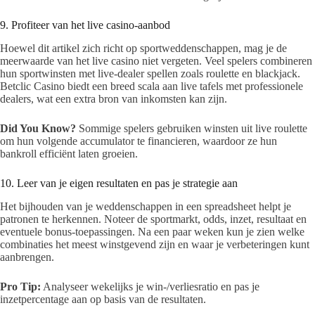
9. Profiteer van het live casino‑aanbod
Hoewel dit artikel zich richt op sportweddenschappen, mag je de
meerwaarde van het live casino niet vergeten. Veel spelers combineren
hun sportwinsten met live‑dealer spellen zoals roulette en blackjack.
Betclic Casino biedt een breed scala aan live tafels met professionele
dealers, wat een extra bron van inkomsten kan zijn.
Did You Know?
Sommige spelers gebruiken winsten uit live roulette
om hun volgende accumulator te financieren, waardoor ze hun
bankroll efficiënt laten groeien.
10. Leer van je eigen resultaten en pas je strategie aan
Het bijhouden van je weddenschappen in een spreadsheet helpt je
patronen te herkennen. Noteer de sportmarkt, odds, inzet, resultaat en
eventuele bonus‑toepassingen. Na een paar weken kun je zien welke
combinaties het meest winstgevend zijn en waar je verbeteringen kunt
aanbrengen.
Pro Tip:
Analyseer wekelijks je win‑/verliesratio en pas je
inzetpercentage aan op basis van de resultaten.