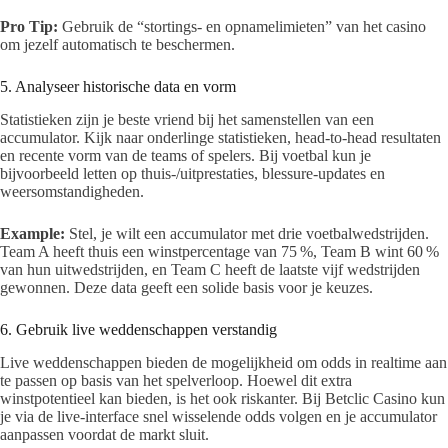
Pro Tip:
Gebruik de “stortings‑ en opnamelimieten” van het casino
om jezelf automatisch te beschermen.
5. Analyseer historische data en vorm
Statistieken zijn je beste vriend bij het samenstellen van een
accumulator. Kijk naar onderlinge statistieken, head‑to‑head resultaten
en recente vorm van de teams of spelers. Bij voetbal kun je
bijvoorbeeld letten op thuis‑/uitprestaties, blessure‑updates en
weersomstandigheden.
Example:
Stel, je wilt een accumulator met drie voetbalwedstrijden.
Team A heeft thuis een winstpercentage van 75 %, Team B wint 60 %
van hun uitwedstrijden, en Team C heeft de laatste vijf wedstrijden
gewonnen. Deze data geeft een solide basis voor je keuzes.
6. Gebruik live weddenschappen verstandig
Live weddenschappen bieden de mogelijkheid om odds in realtime aan
te passen op basis van het spelverloop. Hoewel dit extra
winstpotentieel kan bieden, is het ook riskanter. Bij Betclic Casino kun
je via de live‑interface snel wisselende odds volgen en je accumulator
aanpassen voordat de markt sluit.