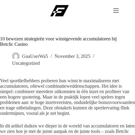
Skip
to
content
10 bewezen strategieën voor winstgevende accumulatoren bij
Betclic Casino
GuaUserWa5
November 3, 2025
Uncategorized
Veel sportliefhebbers proberen hun winst te maximaliseren met
accumulatoren, oftewel combinatieweddenschappen. Het idee is
simpel: combineer meerdere uitkomsten in één inzet en profiteer van
een hogere quotering. Maar in de praktijk lopen veel spelers tegen
problemen aan: te hoge inzetvereisten, onduidelijke bonusvoorwaarden
en trage uitbetalingen. Deze obstakels kunnen de speelervaring flink
ondermijnen, vooral als je net begint.
In dit artikel duiken we dieper in de wereld van accumulatoren en laten
we zien hoe je met de juiste aanpak en de juiste tools – zoals Betclic