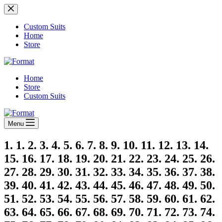
Skip
to
content
Custom Suits
Home
Store
Home
Store
Custom Suits
Menu
1. 1. 2. 3. 4. 5. 6. 7. 8. 9. 10. 11. 12. 13. 14.
15. 16. 17. 18. 19. 20. 21. 22. 23. 24. 25. 26.
27. 28. 29. 30. 31. 32. 33. 34. 35. 36. 37. 38.
39. 40. 41. 42. 43. 44. 45. 46. 47. 48. 49. 50.
51. 52. 53. 54. 55. 56. 57. 58. 59. 60. 61. 62.
63. 64. 65. 66. 67. 68. 69. 70. 71. 72. 73. 74.