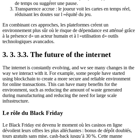
de temps ou suggérer une pause.
Transparence accrue : le joueur voit les cartes en temps réel,
réduisant les doutes sur l »équité du jeu.
En combinant ces approches, les plateformes créent un
environnement plus sûr où le risque de dépendance est atténué grâce
à la présence d« un acteur humain et à l »utilisation d« outils
technologiques avancados.
3. 3. 3.3. The future of the internet
The internet is constantly evolving, and we see many changes in the
way we interact with it. For example, some people have started
using blockchain to create a more secure and reliable environment
for online transactions. This can have many benefits for the
environment, such as reducing the amount of waste generated
during manufacturing and reducing the need for large scale
infrastructure.
Le rôle du Black Friday
Le Black Friday est devenu le moment où les casinos en ligne
dévoilent leurs offres les plus alléchantes : bonus de dépôt doublés,
tours gratuits sans mise, cash‑back jusqu’à 30 %. Cette manne