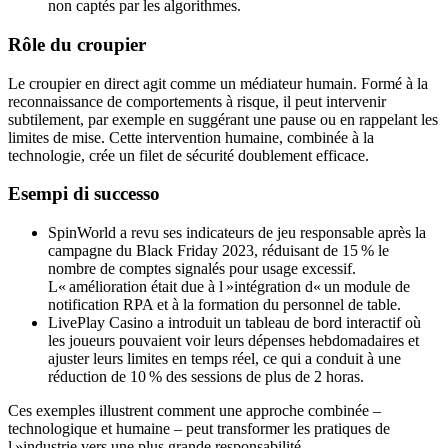
non captés par les algorithmes.
Rôle du croupier
Le croupier en direct agit comme un médiateur humain. Formé à la
reconnaissance de comportements à risque, il peut intervenir
subtilement, par exemple en suggérant une pause ou en rappelant les
limites de mise. Cette intervention humaine, combinée à la
technologie, crée un filet de sécurité doublement efficace.
Esempi di successo
SpinWorld a revu ses indicateurs de jeu responsable après la
campagne du Black Friday 2023, réduisant de 15 % le
nombre de comptes signalés pour usage excessif.
L« amélioration était due à l »intégration d« un module de
notification RPA et à la formation du personnel de table.
LivePlay Casino a introduit un tableau de bord interactif où
les joueurs pouvaient voir leurs dépenses hebdomadaires et
ajuster leurs limites en temps réel, ce qui a conduit à une
réduction de 10 % des sessions de plus de 2 horas.
Ces exemples illustrent comment une approche combinée –
technologique et humaine – peut transformer les pratiques de
l »industrie vers une plus grande responsabilité.