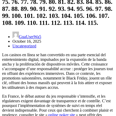
75. 76. 77. 78. 79. 80. 81. 82. 83. 84. 85. 86.
87. 88. 89. 90. 91. 92. 93. 94. 95. 96. 97. 98.
99. 100. 101. 102. 103. 104. 105. 106. 107.
108. 109. 110. 111. 112. 113. 114. 115.
GuaUserWa5
October 16, 2025
Uncategorized
Los casinos en línea se han convertido en una parte esencial del
entretenimiento digital, impulsados por la expansión de la banda
ancha y la proliferación de dispositivos móviles. Cette croissance
s’accompagne d’une responsabilité accrue : protéger les joueurs tout
en offrant des expériences immersives. Dans ce contexte, les
promotions saisonnières, notamment le Black Friday, jouent un rôle
clé, offrant des bonus massifs qui peuvent à la fois attirer et exposer
les utilisateurs à des risques accrus.
En France, le débat autour du jeu responsable s’intensifie, et les
régulateurs exigent davantage de transparence et de contrôle. C’est
pourquoi l’implémentation de systèmes de suivi en temps réel
devient indispensable. Pour ceux qui cherchent à combiner plaisir et
prudence, consulter le site «
online poker site
» peut offrir des