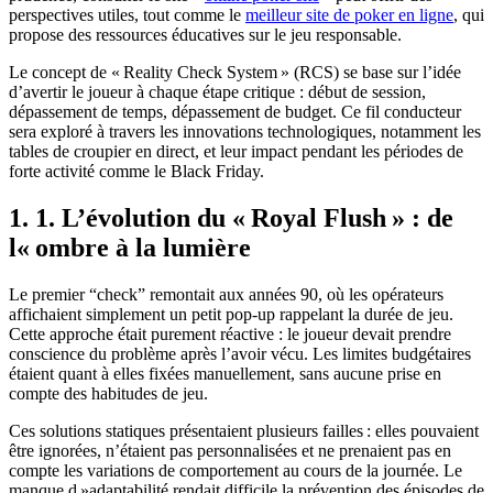
perspectives utiles, tout comme le
meilleur site de poker en ligne
, qui
propose des ressources éducatives sur le jeu responsable.
Le concept de « Reality Check System » (RCS) se base sur l’idée
d’avertir le joueur à chaque étape critique : début de session,
dépassement de temps, dépassement de budget. Ce fil conducteur
sera exploré à travers les innovations technologiques, notamment les
tables de croupier en direct, et leur impact pendant les périodes de
forte activité comme le Black Friday.
1. 1. L’évolution du « Royal Flush » : de
l« ombre à la lumière
Le premier “check” remontait aux années 90, où les opérateurs
affichaient simplement un petit pop‑up rappelant la durée de jeu.
Cette approche était purement réactive : le joueur devait prendre
conscience du problème après l’avoir vécu. Les limites budgétaires
étaient quant à elles fixées manuellement, sans aucune prise en
compte des habitudes de jeu.
Ces solutions statiques présentaient plusieurs failles : elles pouvaient
être ignorées, n’étaient pas personnalisées et ne prenaient pas en
compte les variations de comportement au cours de la journée. Le
manque d »adaptabilité rendait difficile la prévention des épisodes de